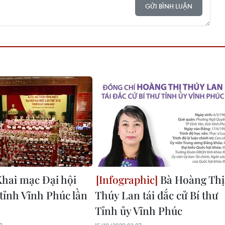
GỬI BÌNH LUẬN
hai mạc Đại hội
Bà Hoàng Thị
tỉnh Vĩnh Phúc lần
Thúy Lan tái đắc cử Bí thư
Tỉnh ủy Vĩnh Phúc