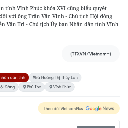
n tỉnh Vĩnh Phúc khóa XVI cũng biểu quyết
ối với ông Trần Văn Vinh - Chủ tịch Hội đồng
n Văn Trì - Chủ tịch Ủy ban Nhân dân tỉnh Vĩnh
(TTXVN/Vietnam+)
nhân dân tỉnh
#Bà Hoàng Thị Thúy Lan
hội Đảng
Phú Thọ
Vĩnh Phúc
Theo dõi VietnamPlus