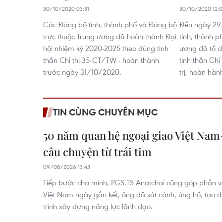
30/10/2020 03:31
30/10/2020 12:
Các Đảng bộ tỉnh, thành phố và Đảng bộ
Đến ngày 29
trực thuộc Trung ương đã hoàn thành Đại
tỉnh, thành p
hội nhiệm kỳ 2020-2025 theo đúng tinh
ương đã tổ c
thần Chỉ thị 35-CT/TW - hoàn thành
tinh thần Ch
trước ngày 31/10/2020.
trị, hoàn hàn
TIN CÙNG CHUYÊN MỤC
50 năm quan hệ ngoại giao Việt Nam-
câu chuyện từ trái tim
09/08/2026 13:43
Tiếp bước cha mình, PGS.TS Anatchai cũng góp phần v
Việt Nam ngày gắn kết, ông đã sát cánh, ủng hộ, tạo đ
trình xây dựng năng lực lãnh đạo.