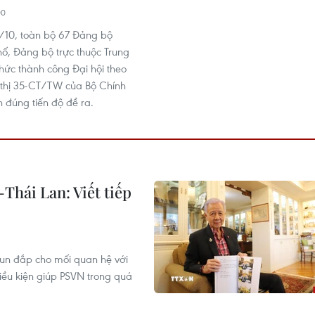
00
/10, toàn bộ 67 Đảng bộ
hố, Đảng bộ trực thuộc Trung
hức thành công Đại hội theo
ỉ thị 35-CT/TW của Bộ Chính
h đúng tiến độ đề ra.
Thái Lan: Viết tiếp
un đắp cho mối quan hệ với
iều kiện giúp PSVN trong quá