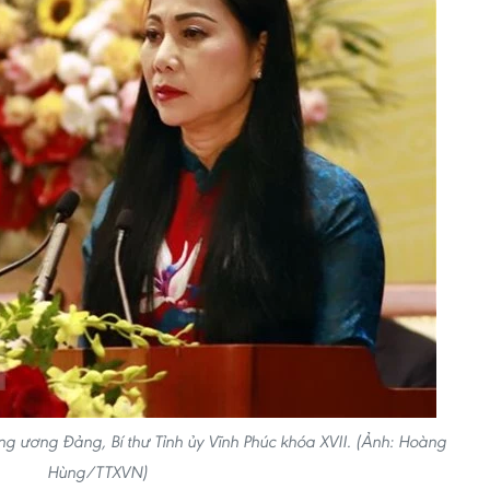
ng ương Đảng, Bí thư Tỉnh ủy Vĩnh Phúc khóa XVII. (Ảnh: Hoàng
Hùng/TTXVN)