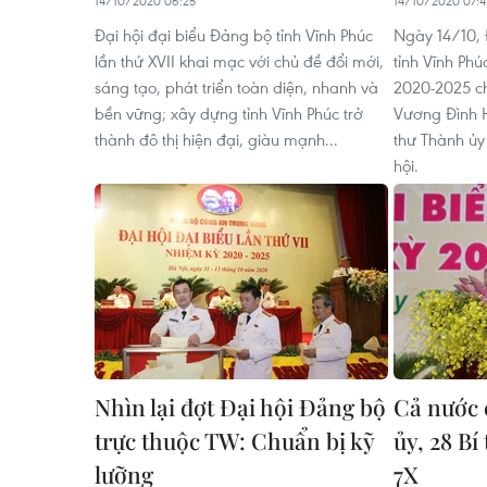
14/10/2020 06:25
14/10/2020 07:4
Đại hội đại biểu Đảng bộ tỉnh Vĩnh Phúc
Ngày 14/10, 
lần thứ XVII khai mạc với chủ đề đổi mới,
tỉnh Vĩnh Phú
sáng tạo, phát triển toàn diện, nhanh và
2020-2025 ch
bền vững; xây dựng tỉnh Vĩnh Phúc trở
Vương Đình Hu
thành đô thị hiện đại, giàu mạnh...
thư Thành ủy
hội.
Nhìn lại đợt Đại hội Đảng bộ
Cả nước 
trực thuộc TW: Chuẩn bị kỹ
ủy, 28 Bí
lưỡng
7X