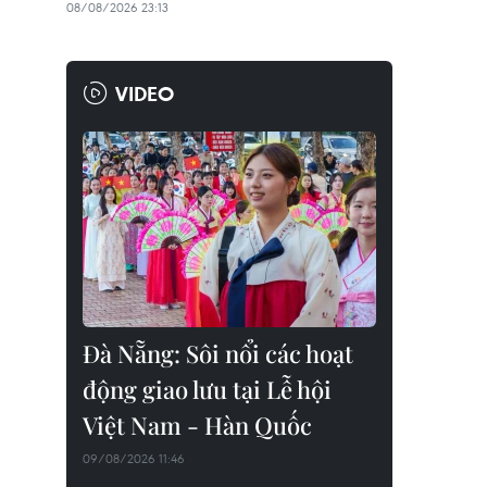
08/08/2026 23:13
VIDEO
Đà Nẵng: Sôi nổi các hoạt
động giao lưu tại Lễ hội
Việt Nam - Hàn Quốc
09/08/2026 11:46