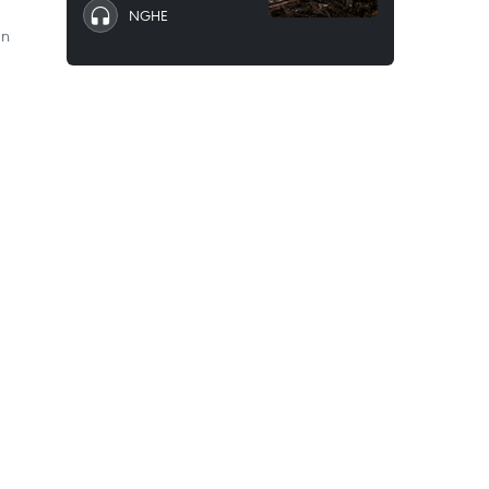
NGHE
an
a