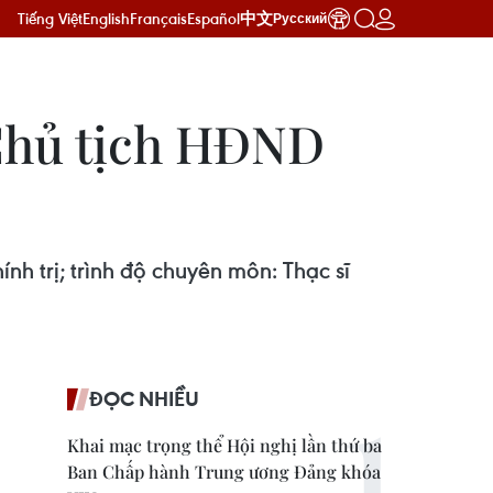
Tiếng Việt
English
Français
Español
中文
Русский
Chủ tịch HĐND
h trị; trình độ chuyên môn: Thạc sĩ
ĐỌC NHIỀU
Khai mạc trọng thể Hội nghị lần thứ ba
Ban Chấp hành Trung ương Đảng khóa