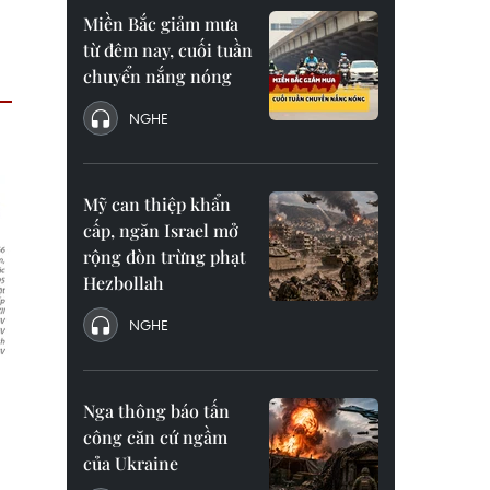
Miền Bắc giảm mưa
từ đêm nay, cuối tuần
chuyển nắng nóng
NGHE
Mỹ can thiệp khẩn
cấp, ngăn Israel mở
rộng đòn trừng phạt
Hezbollah
NGHE
Nga thông báo tấn
công căn cứ ngầm
của Ukraine