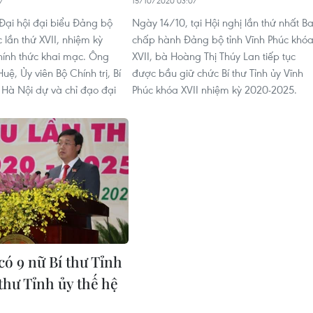
7
15/10/2020 03:07
Đại hội đại biểu Đảng bộ
Ngày 14/10, tại Hội nghị lần thứ nhất B
c lần thứ XVII, nhiệm kỳ
chấp hành Đảng bộ tỉnh Vĩnh Phúc khó
ính thức khai mạc. Ông
XVII, bà Hoàng Thị Thúy Lan tiếp tục
ệ, Ủy viên Bộ Chính trị, Bí
được bầu giữ chức Bí thư Tỉnh ủy Vĩnh
 Hà Nội dự và chỉ đạo đại
Phúc khóa XVII nhiệm kỳ 2020-2025.
có 9 nữ Bí thư Tỉnh
 thư Tỉnh ủy thế hệ