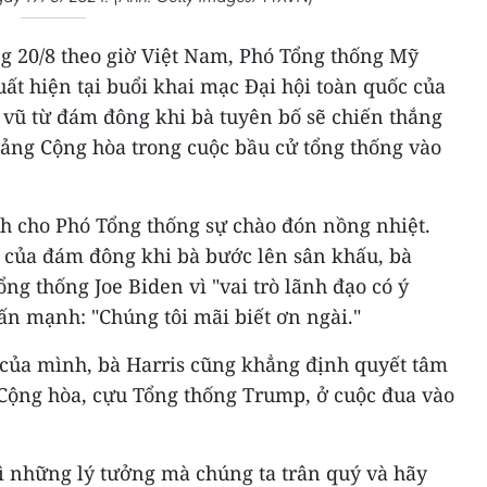
áng 20/8 theo giờ Việt Nam, Phó Tổng thống Mỹ
ất hiện tại buổi khai mạc Đại hội toàn quốc của
 vũ từ đám đông khi bà tuyên bố sẽ chiến thắng
ảng Cộng hòa trong cuộc bầu cử tổng thống vào
h cho Phó Tổng thống sự chào đón nồng nhiệt.
ò của đám đông khi bà bước lên sân khấu, bà
ng thống Joe Biden vì "vai trò lãnh đạo có ý
hấn mạnh: "Chúng tôi mãi biết ơn ngài."
của mình, bà Harris cũng khẳng định quyết tâm
Cộng hòa, cựu Tổng thống Trump, ở cuộc đua vào
vì những lý tưởng mà chúng ta trân quý và hãy