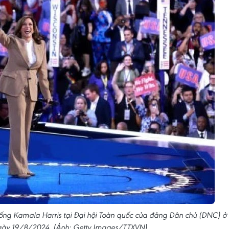
ống Kamala Harris tại Đại hội Toàn quốc của đảng Dân chủ (DNC) ở
 ngày 19/8/2024. (Ảnh: Getty Images/TTXVN)