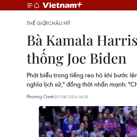
THẾ GIỚI
CHÂU MỸ
Bà Kamala Harri
thống Joe Biden
Phát biểu trong tiếng reo hò khi bước lê
nghĩa lịch sử," đồng thời nhấn mạnh: "Ch
Phương Oanh
20/08/2024 04:35