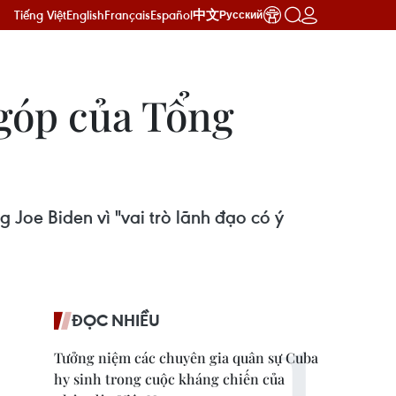
Tiếng Việt
English
Français
Español
中文
Русский
góp của Tổng
g Joe Biden vì "vai trò lãnh đạo có ý
ĐỌC NHIỀU
Tưởng niệm các chuyên gia quân sự Cuba
hy sinh trong cuộc kháng chiến của