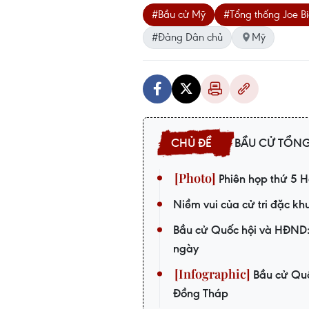
#Bầu cử Mỹ
#Tổng thống Joe B
#Đảng Dân chủ
Mỹ
BẦU CỬ TỔNG
Phiên họp thứ 5 H
Niềm vui của cử tri đặc kh
Bầu cử Quốc hội và HĐND: 
ngày
Bầu cử Quố
Đồng Tháp