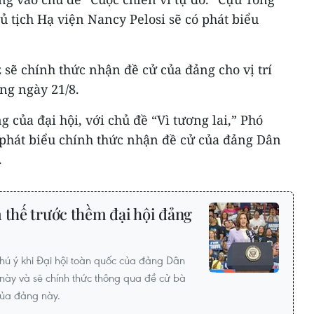
ủ tịch Hạ viện Nancy Pelosi sẽ có phát biểu
sẽ chính thức nhận đề cử của đảng cho vị trí
ng ngày 21/8.
g của đại hội, với chủ đề “Vì tương lai,” Phó
 phát biểu chính thức nhận đề cử của đảng Dân
.
 thế trước thềm đại hội đảng
hú ý khi Đại hội toàn quốc của đảng Dân
 này và sẽ chính thức thông qua đề cử bà
của đảng này.