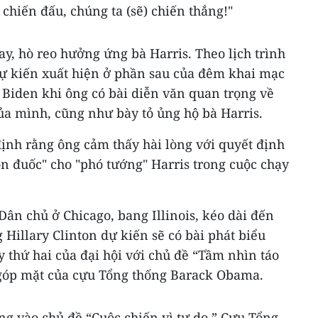
 chiến đấu, chúng ta (sẽ) chiến thắng!"
ay, hò reo hưởng ứng bà Harris. Theo lịch trình
dự kiến xuất hiện ở phần sau của đêm khai mạc
 Biden khi ông có bài diễn văn quan trọng về
ủa mình, cũng như bày tỏ ủng hộ bà Harris.
ịnh rằng ông cảm thấy hài lòng với quyết định
n đuốc" cho "phó tướng" Harris trong cuộc chạy
Dân chủ ở Chicago, bang Illinois, kéo dài đến
 Hillary Clinton dự kiến sẽ có bài phát biểu
y thứ hai của đại hội với chủ đề “Tầm nhìn táo
ự góp mặt của cựu Tổng thống Barack Obama.
ung vào chủ đề “Cuộc chiến vì tự do.” Cựu Tổng