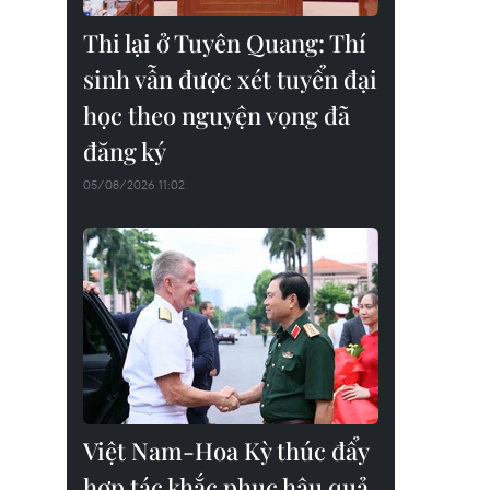
Thi lại ở Tuyên Quang: Thí
sinh vẫn được xét tuyển đại
học theo nguyện vọng đã
đăng ký
05/08/2026 11:02
Việt Nam-Hoa Kỳ thúc đẩy
hợp tác khắc phục hậu quả