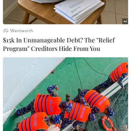
rờikhỏi chức vụ sau sự cố trận đấu vòng loại
World Cup 2014 giữa Ba Lanvà Anh vừa qua bị
hoãn một ngày bởi mái che sân vận động không
đóngtrong điều kiện thời tiết mưa to gió lớn.
JG Wentworth
$15k In Unmanageable Debt? The "Relief
Thủ tướng Tusk phát biểu với báo giới: "Tôi đã
Program" Creditors Hide From You
không chấp nhận đơntừ chức của bà Mucha."
Ông đưa ra quyết định trên sau khi nhận được
kếtquả điều tra về sự cố ảnh hưởng đến trận
đấu ngày 16/10 mà theongười hâm mộ Ba Lan là
"làm xấu mặt" thể thao nước nhà.
Tuy nhiên, Thủ tướng Tusk nhấn mạnh các hoạt
động của Bộ Thể thaocần được cải tổ mạnh mẽ,
đồng thời cảnh báo ông có thể thay đổiquyết
định nếu đến cuối năm nay không thấy bộ này