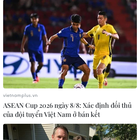
#Ba Lan
#Bộ trưởng Thể thao
#Từ chức
#World Cup 2014
Anh
Ba Lan
vietnamplus.vn
Theo dõi VietnamPlus
ASEAN Cup 2026 ngày 8/8: Xác định đối thủ
của đội tuyển Việt Nam ở bán kết