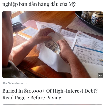
nghiệp bán dẫn hàng đầu của Mỹ
Thời tiết thất thường cũng có thể xem là một
"thủ phạm." Thủtướng Tusk dẫn số liệu Cơ quan
Khí tượng Ba Lan cho biết những dự báođã
không đánh giá được mức biến động quá lớn:
"Cứ như thể lượng mưacủa 20 ngày trút hết
xuống trong một đêm vậy!"./.
(TTXVN)
JG Wentworth
Buried In $10,000+ Of High-Interest Debt?
Read Page 2 Before Paying