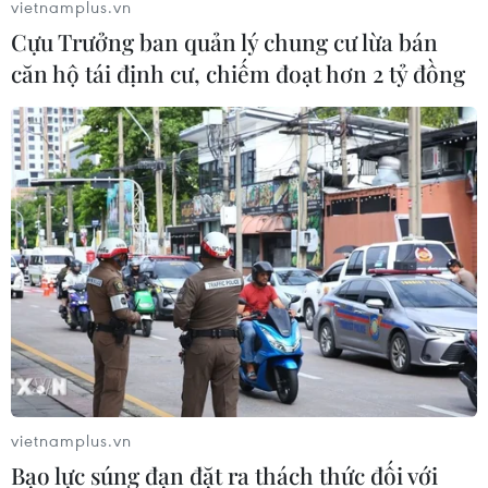
vietnamplus.vn
hướng tới chiến thắng để giữ ngôi
Cựu Trưởng ban quản lý chung cư lừa bán
đầu bảng'
căn hộ tái định cư, chiếm đoạt hơn 2 tỷ đồng
06/08/2026 07:25
Chủ tịch Liên đoàn Bóng đá thế giới
chịu sức ép chưa từng có
06/08/2026 04:12
Futsal Việt Nam bất bại sau trận hòa
khó tin trước chủ nhà Thái Lan
06/08/2026 02:38
vietnamplus.vn
Toàn cảnh ASEAN Cup: Thái
Bạo lực súng đạn đặt ra thách thức đối với