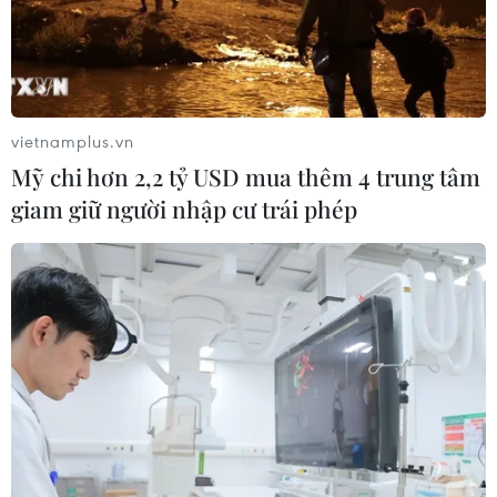
TIN CÙNG CHUYÊN MỤC
Liên hợp quốc kêu gọi chấm dứt tấn
công dân thường trong xung đột
Nga-Ukraine
vietnamplus.vn
07/08/2026 04:29
Mỹ chi hơn 2,2 tỷ USD mua thêm 4 trung tâm
giam giữ người nhập cư trái phép
Chính sách nhà ở của nước Anh -
Góc tham chiếu cho Việt Nam
07/08/2026 04:08
Bỉ tìm ra hướng đi mới trong điều trị
ung thư gan di căn
07/08/2026 04:05