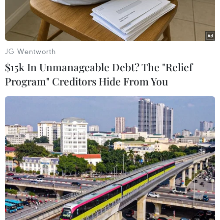
JG Wentworth
$15k In Unmanageable Debt? The "Relief
Program" Creditors Hide From You
Nông dân Ba Lan phong tỏa tuyến đường gần biên giới Ba Lan-
Ukraine, tại Medyka, ngày 9/2/2024. (Ảnh: PAP/TTXVN)
Theo hãng tin AFP, Chính quyền Ba Lan ngày
24/2 đã đảm bảo với Ukraine về sự ủng hộ của
nước này trong cuộc xung đột với Nga bất chấp