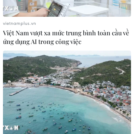
Nga thoái vốn nhà nước khỏi Sân bay
Quốc tế Sheremetyevo
vietnamplus.vn
07/08/2026 00:22
Việt Nam vượt xa mức trung bình toàn cầu về
ứng dụng AI trong công việc
Nga thông báo tấn công căn
cứ ngầm của Ukraine
06/08/2026 16:21
Tây Ban Nha: 100 người thiệt mạng
trong vụ vượt biển ồ ạt vào Ceuta
06/08/2026 16:03