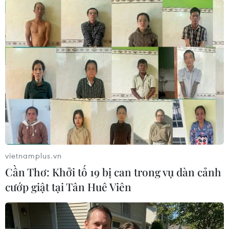
#Ba Lan
#Ukraine
#Nga
#vấn đề nông sản
#phong tỏa biên giới
Ba Lan
Nga
Ukraine
Theo dõi VietnamPlus
vietnamplus.vn
CĂNG THẲNG NGA-UKRAINE
Cần Thơ: Khởi tố 19 bị can trong vụ dàn cảnh
cướp giật tại Tân Huê Viên
Liên hợp quốc kêu gọi chấm dứt tấn công dân
thường trong xung đột Nga-Ukraine
Nga thông báo tấn công căn cứ ngầm