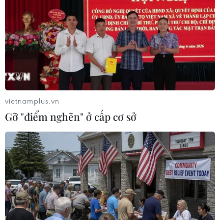
vietnamplus.vn
Gỡ "điểm nghẽn" ở cấp cơ sở
Ukraine lo ngại an ninh khi người biểu
tình Ba Lan phong tỏa biên giới
19/02/2024 12:37
Trong nhiều tuần qua, các tài xế xe tải và nông dân Ba
Lan đã chặn các xe tải chở hàng của Ukraine không
cho qua biên giới vào Ba Lan để phản đối điều mà họ
cho là cạnh tranh không công bằng.