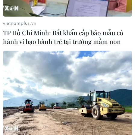
Hành động này đã khiến 3.300 xe tải phải xếp hàng
chờ đợi để được nhập cảnh vào Ukraine, trong đó có
1.600 xe tải tại cửa khẩu Krawiec và 550 xe tại trạm
vietnamplus.vn
kiểm soát Yahodyn.
TP Hồ Chí Minh: Bắt khẩn cấp bảo mẫu có
hành vi bạo hành trẻ tại trường mầm non