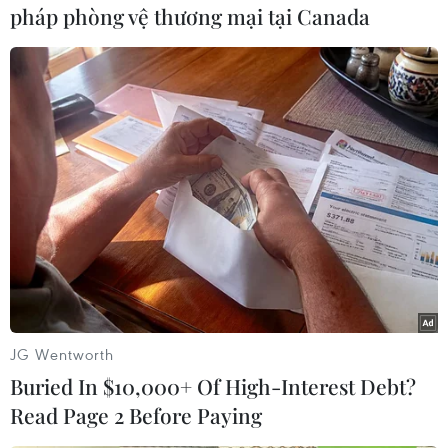
pháp phòng vệ thương mại tại Canada
tốc. Máy kéo của người biểu tình
mang biểu ngữ có nội dung "Ngũ
cốc từ Ukraine sẽ làm nông dân
Ba Lan phá sản."
(TTXVN/Vietnam+)
JG Wentworth
Buried In $10,000+ Of High-Interest Debt?
Read Page 2 Before Paying