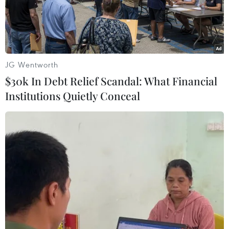
JG Wentworth
$30k In Debt Relief Scandal: What Financial
Institutions Quietly Conceal
Người biểu tình Ba Lan phong tỏa 6 cửa
khẩu biên giới với Ukraine
17/02/2024 22:55