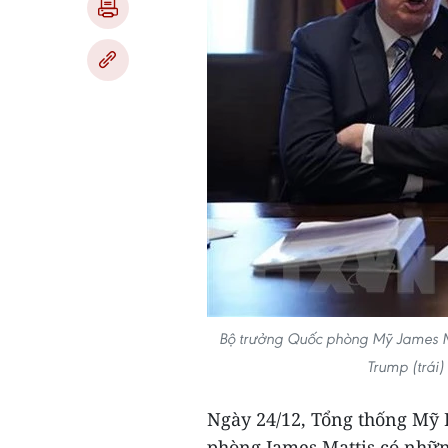
Bộ trưởng Quốc phòng Mỹ James Ma
Trump (trái)
Ngày 24/12, Tổng thống Mỹ 
phòng James Mattis có nhữn