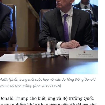
ttis (phải) trong một cuộc họp nội các do Tổng thống Donald
 chủ trì tại Nhà Trắng. (Ảnh: AFP/TTXVN)
Donald Trump cho biết, ông và Bộ trưởng Quốc
g quan điểm khác nhau trong vấn đề tài trợ cho