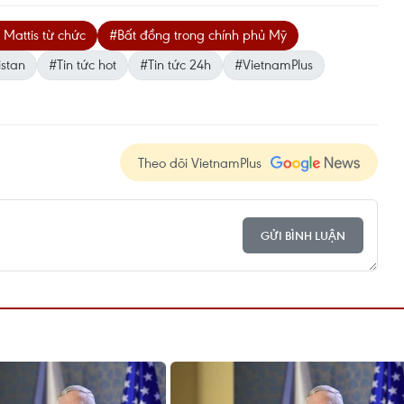
Mattis từ chức
#Bất đồng trong chính phủ Mỹ
istan
#Tin tức hot
#Tin tức 24h
#VietnamPlus
Theo dõi VietnamPlus
GỬI BÌNH LUẬN