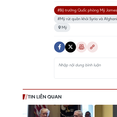
#Bộ trưởng Quốc phòng Mỹ James 
#Mỹ rút quân khỏi Syria và Afghan
Mỹ
TIN LIÊN QUAN