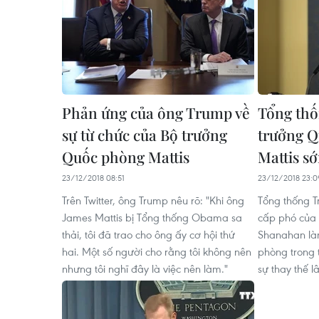
Phản ứng của ông Trump về
Tổng th
sự từ chức của Bộ trưởng
trưởng Q
Quốc phòng Mattis
Mattis s
23/12/2018 08:51
23/12/2018 23:0
Trên Twitter, ông Trump nêu rõ: "Khi ông
Tổng thống T
James Mattis bị Tổng thống Obama sa
cấp phó của 
thải, tôi đã trao cho ông ấy cơ hội thứ
Shanahan là
hai. Một số người cho rằng tôi không nên
phòng trong 
nhưng tôi nghĩ đây là việc nên làm."
sự thay thế l