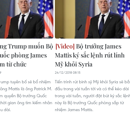
ống Trump muốn Bộ
Bộ trưởng James
uốc phòng James
Mattis ký sắc lệnh rút lính
ớm từ chức
Mỹ khỏi Syria
9
24/12/2018 08:15
rump tuyên bố sẽ bổ nhiệm
Tiến trình rút binh sỹ Mỹ khỏi Syria sẽ bắ
ông Mattis là ông Patrick M.
đầu trong vài tuần tới và có thể kéo dài
m quyền Bộ trưởng Quốc
trong vài tuần, người đặt bút ký sắc lện
thời gian ông tìm kiếm nhân
này là Bộ trưởng Quốc phòng sắp từ
âu dài.
nhiệm James Mattis.