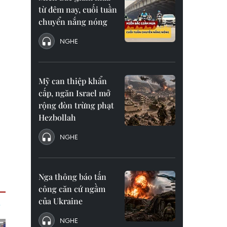
từ đêm nay, cuối tuần
chuyển nắng nóng
NGHE
Mỹ can thiệp khẩn
cấp, ngăn Israel mở
rộng đòn trừng phạt
Hezbollah
NGHE
Nga thông báo tấn
công căn cứ ngầm
của Ukraine
NGHE