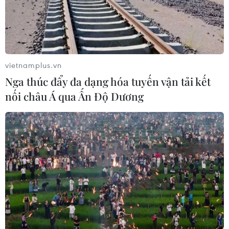
của Novaland thường rất tốt, mua bán dễ dàng,
sang tay nhanh gọn khi cần.
vietnamplus.vn
Nga thúc đẩy đa dạng hóa tuyến vận tải kết
nối châu Á qua Ấn Độ Dương
Phối cảnh tổng thể Khu đô thị sinh thái Aqua City tại Biên Hoà.
(Ảnh minh họa)
"Trong bối cảnh không khí đang ô nhiễm, chị
cảm thấy rất hợp ý khi nghe tới những dự án