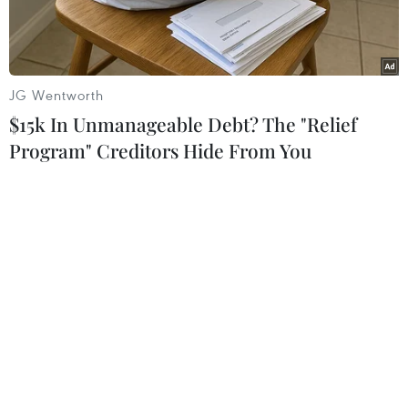
JG Wentworth
$15k In Unmanageable Debt? The "Relief
Program" Creditors Hide From You
Anh Đức đã chứng minh bản lĩnh của một "lão tướng" khôn
ngoan, giỏi chớp thời cơ. (Ảnh minh họa)
Cho đến lúc này, trong mắt người hâm mộ thể
thao nước nhà, tiền đạo Anh Đức luôn là một
"lão tướng" khôn ngoan, bản lĩnh trên sân cỏ đã
góp phần quyết định làm nên những chiến
thắng lịch sử cho đội tuyển Việt Nam.