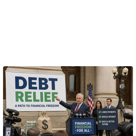
Nhưng ít ai biết rằng, không chỉ trên sân bóng,
Anh Đức cũng rất nhạy bén và giỏi chớp thời cơ
trên thương trường khi anh cùng gia đình rất
chịu khó kinh doanh, có doanh nghiệp, cửa
hàng riêng
Sự nghiệp kinh doanh rạng rỡ
Anh Đức bắt đầu kinh doanh từ cuối năm 2008
trong giai đoạn anh đang bị chấn thương phải
chữa trị dài ngày. Việc kinh doanh khởi đầu với
đồ thể thao và đặc biệt là giày Anh Đức, từ
nguồn tiền do bản thân anh làm ra.
Bước đầu thành lập thương hiệu, với phương
châm lấy uy tín làm đầu, sản phẩm của anh
luôn đảm bảo chất lượng và được bảo hành
100%. Đến nay, Anh Đức Sport đã trở thành