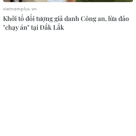
vietnamplus.vn
Khởi tố đối tượng giả danh Công an, lừa đảo
"chạy án" tại Đắk Lắk
#Chung cư cao cấp
#Aqua City
#Biệt thự nghỉ dưỡng
#Bất động sản
#Novaland
Đồng Nai
Theo dõi VietnamPlus
TIN LIÊN QUAN
vietnamplus.vn