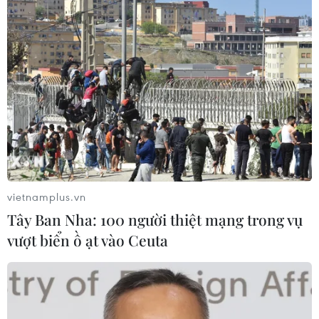
Novaland. Anh cho biết đây sẽ là một không
gian sống lý tưởng cho các gia đình nơi mảnh
đất miền Đông tươi đẹp, có dòng sông xanh mát
bao quanh tựa như một máy lọc không khí
khổng lồ, giúp không gian sống tại khu đô thị
luôn trong lành.
vietnamplus.vn
Tây Ban Nha: 100 người thiệt mạng trong vụ
vượt biển ồ ạt vào Ceuta