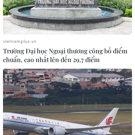
06/08/2026 09:41
Quân đội Hàn Quốc thông báo Triều
Tiên phóng vật thể chưa xác định
vietnamplus.vn
06/08/2026 08:31
Trường Đại học Ngoại thương công bố điểm
chuẩn, cao nhất lên đến 29,7 điểm
Dấu mốc quan trọng trong quan hệ
Việt Nam-Australia
06/08/2026 08:29
Hàn Quốc tăng cường giải pháp
ngăn chặn đánh bạc trực tuyến trong
quân đội