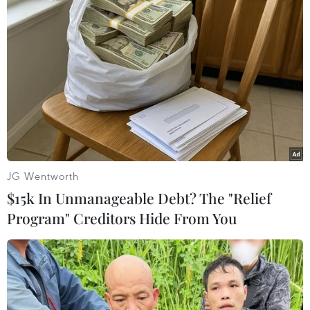
#bản tin thời sự
#tội phạm
#truy nã
#tội phạm hình sự
#hình sự
#công an
#vụ án
#phạm pháp
#pháp luật
#pháp đình
#xã hội
#an ninh xã hội
#chính trị
#VietnamPlus
#Vietnam
#Plus
Nhật Bản
Theo dõi VietnamPlus
JG Wentworth
$15k In Unmanageable Debt? The "Relief
Program" Creditors Hide From You
TIN LIÊN QUAN