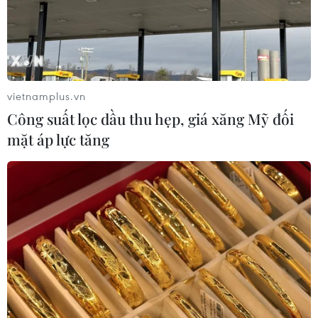
vietnamplus.vn
Công suất lọc dầu thu hẹp, giá xăng Mỹ đối
TIN CÙNG CHUYÊN MỤC
mặt áp lực tăng
Australia điều tra vụ hai máy bay suýt
va chạm tại sân bay Sydney
09/08/2026 07:04
Dấu mốc quan trọng đưa quan hệ
Việt Nam-New Zealand phát triển
thực chất và hiệu quả hơn
09/08/2026 02:46