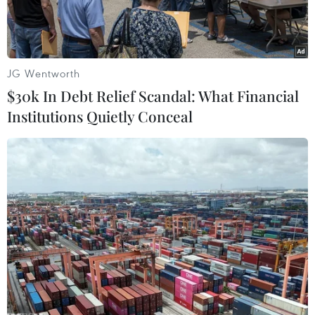
JG Wentworth
$30k In Debt Relief Scandal: What Financial
Institutions Quietly Conceal
Thủ tướng Nhật Bản Shinzo Abe. (Ảnh: Kyodo/TTXVN)
Chính quyền của Thủ tướng Nhật Bản Shinzo
Abe đang phải đối mặt với áp lực mới sau khi
bê bối mua bán đất công tiếp tục khiến tỷ lệ ủng