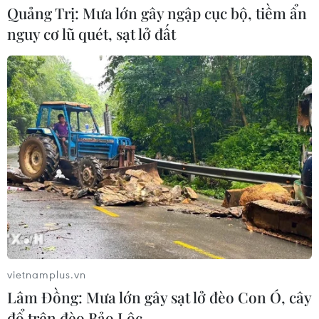
Quảng Trị: Mưa lớn gây ngập cục bộ, tiềm ẩn
59 năm ASEAN: Lá cờ ASEAN lần đầu
nguy cơ lũ quét, sạt lở đất
tỏa sáng trên biểu tượng lịch sử của
Ấn Độ
08/08/2026 04:29
Thương mại Việt Nam-Australia
hướng tới những động lực tăng
trưởng mới
08/08/2026 03:29
Trung Quốc: E-Town Bắc Kinh
hướng tới trở thành trung tâm AI
toàn cầu năm 2030
vietnamplus.vn
08/08/2026 02:11
Lâm Đồng: Mưa lớn gây sạt lở đèo Con Ó, cây
đổ trên đèo Bảo Lộc