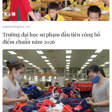
29/01/2018 03:20
Theo khảo sát của báo Nikkei về tỷ lệ ủng hộ đối với
các ứng cử viên trong cuộc bầu cử chủ tịch đảng LDP
cầm quyền, đương kim Thủ tướng Shinzo Abe đang dẫn
vietnamplus.vn
đầu với 35% tỷ lệ ủng hộ.
Trường đại học sư phạm đầu tiên công bố
điểm chuẩn năm 2026