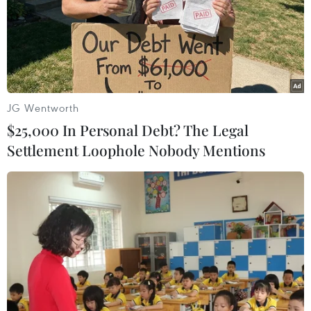
đổi Hiến pháp.
JG Wentworth
$25,000 In Personal Debt? The Legal
Settlement Loophole Nobody Mentions
Thủ tướng Abe giành ưu thế lớn trước
cuộc bầu cử chủ tịch đảng LDP