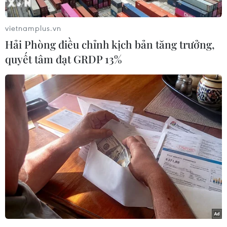
hộ chính phủ và cá nhân ông Abe lao dốc trong
khi hàng nghìn người tuần hành yêu cầu nhà
vietnamplus.vn
lãnh đạo này từ chức.
Hải Phòng điều chỉnh kịch bản tăng trưởng,
Một cuộc thăm dò do nhật báo Asahi Shimbun
quyết tâm đạt GRDP 13%
tiến hành và công bố ngày 16/4 cho thấy tỷ lệ
phản đối Thủ tướng Abe là 52%, cao hơn so với
con số 48% trong tháng trước, trong khi tỷ lệ
ủng hộ chỉ ở mức 31%.
Trong khi đó, theo kết quả khảo sát do hãng tin
Kyodo tiến hành cuối tuần qua, tỷ lệ ủng hộ nhà
lãnh đạo Nhật Bản đã giảm 5,4% xuống 37%,
mức thấp kỷ lục thứ 2 kể từ khi ông lên nắm
quyền năm 2012. Ngày 14/4 vừa qua, hàng
nghìn người đã xuống đường tuần hành trước
tòa nhà Quốc hội, kêu gọi ông Abe từ chức.