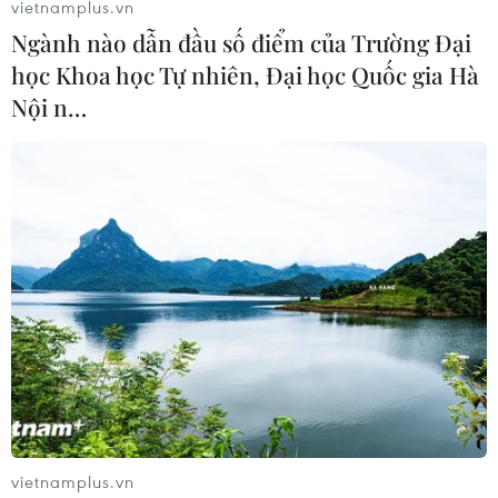
vietnamplus.vn
Ngành nào dẫn đầu số điểm của Trường Đại
học Khoa học Tự nhiên, Đại học Quốc gia Hà
Nội n…
Thủ tướng Nhật Bản Shinzo Abe lên kế
hoạch tới thăm Mỹ
02/04/2018 04:19
Thủ tướng Nhật Bản Shinzo Abe ngày 2/4 thông báo,
ông có kế hoạch tới thăm Mỹ từ ngày 17-20/4 để tham
gia các cuộc hội đàm với Tổng thống nước chủ nhà
Donald Trump.
vietnamplus.vn