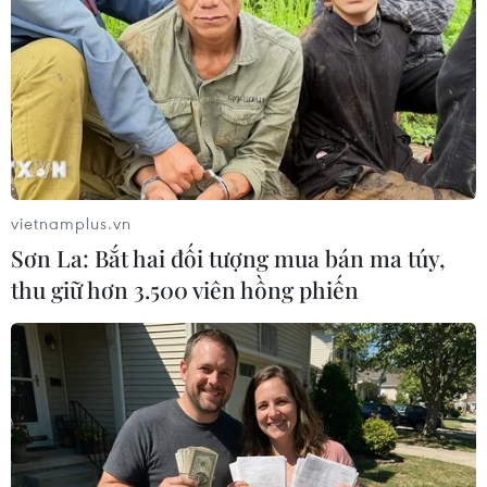
vietnamplus.vn
Sơn La: Bắt hai đối tượng mua bán ma túy,
thu giữ hơn 3.500 viên hồng phiến
Thủ tướng Nhật Bản Shinzo Abe thúc đẩy
sửa đổi Hiến pháp
22/01/2018 10:04
Trong bối cảnh Quốc hội Nhật Bản bắt đầu kỳ họp kéo
dài 150 ngày, ngày 22/1, Thủ tướng Nhật Bản kêu gọi
các đảng phái chính trị tiếp tục tranh luận về việc sửa