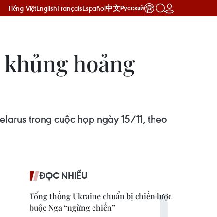
Tiếng Việt
English
Français
Español
中文
Русский
ộc khủng hoảng
elarus trong cuộc họp ngày 15/11, theo
ĐỌC NHIỀU
Tổng thống Ukraine chuẩn bị chiến lược
buộc Nga “ngừng chiến”