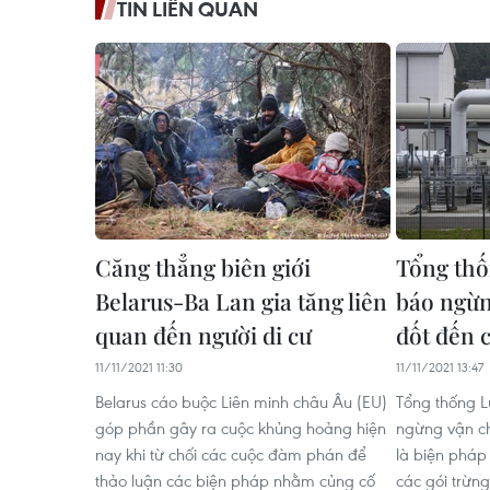
TIN LIÊN QUAN
Căng thẳng biên giới
Tổng thố
Belarus-Ba Lan gia tăng liên
báo ngừn
quan đến người di cư
đốt đến 
11/11/2021 11:30
11/11/2021 13:47
Belarus cáo buộc Liên minh châu Âu (EU)
Tổng thống 
góp phần gây ra cuộc khủng hoảng hiện
ngừng vận ch
nay khi từ chối các cuộc đàm phán để
là biện pháp
thảo luận các biện pháp nhằm củng cố
các gói trừn