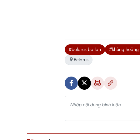
#belarus ba lan
#khủng hoảng b
Belarus