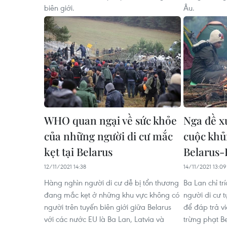
biên giới.
Âu.
WHO quan ngại về sức khỏe
Nga đề xu
của những người di cư mắc
cuộc khủ
kẹt tại Belarus
Belarus-
12/11/2021 14:38
14/11/2021 13:09
Hàng nghìn người di cư dễ bị tổn thương
Ba Lan chỉ tr
đang mắc kẹt ở những khu vực không có
người di cư t
người trên tuyến biên giới giữa Belarus
để đáp trả v
với các nước EU là Ba Lan, Latvia và
trừng phạt Be