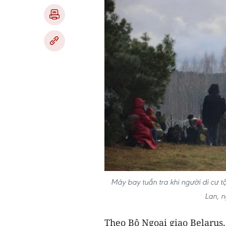
Máy bay tuần tra khi người di cư t
Lan, 
Theo Bộ Ngoại giao Belarus