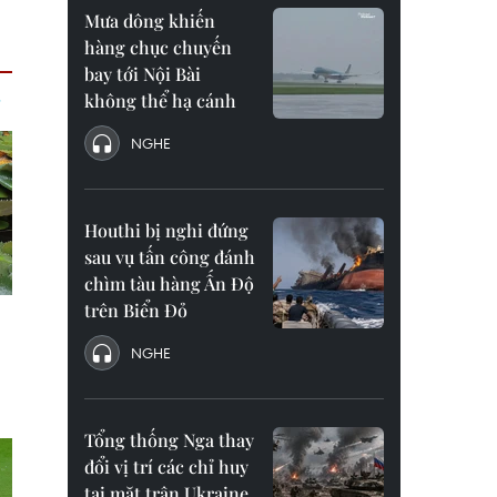
Mưa dông khiến
hàng chục chuyến
bay tới Nội Bài
không thể hạ cánh
NGHE
Houthi bị nghi đứng
sau vụ tấn công đánh
chìm tàu hàng Ấn Độ
trên Biển Đỏ
NGHE
Tổng thống Nga thay
đổi vị trí các chỉ huy
tại mặt trận Ukraine