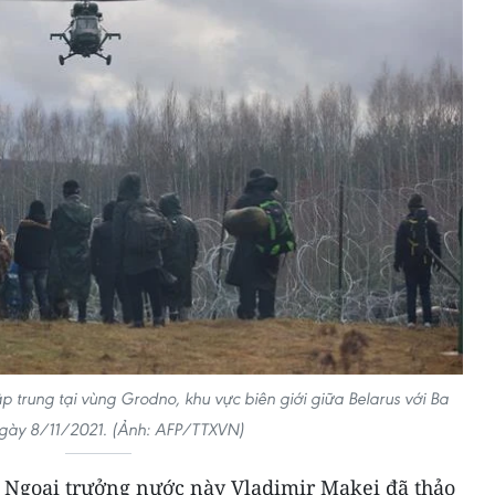
ập trung tại vùng Grodno, khu vực biên giới giữa Belarus với Ba
ngày 8/11/2021. (Ảnh: AFP/TTXVN)
, Ngoại trưởng nước này Vladimir Makei đã thảo