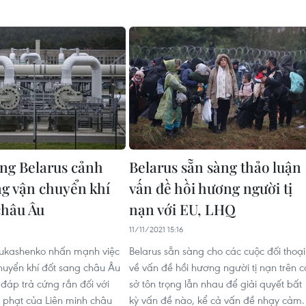
ng Belarus cảnh
Belarus sẵn sàng thảo luận
g vận chuyển khí
vấn đề hồi hương người tị
châu Âu
nạn với EU, LHQ
11/11/2021 15:16
Lukashenko nhấn mạnh việc
Belarus sẵn sàng cho các cuộc đối thoại
uyển khí đốt sang châu Âu
về vấn đề hồi hương người tị nạn trên c
 đáp trả cứng rắn đối với
sở tôn trọng lẫn nhau để giải quyết bất
g phạt của Liên minh châu
kỳ vấn đề nào, kể cả vấn đề nhạy cảm.