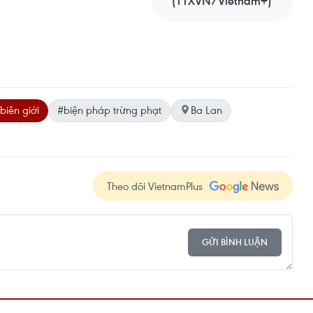
(TTXVN/Vietnam+)
iên giới
#biện pháp trừng phạt
Ba Lan
Theo dõi VietnamPlus
GỬI BÌNH LUẬN