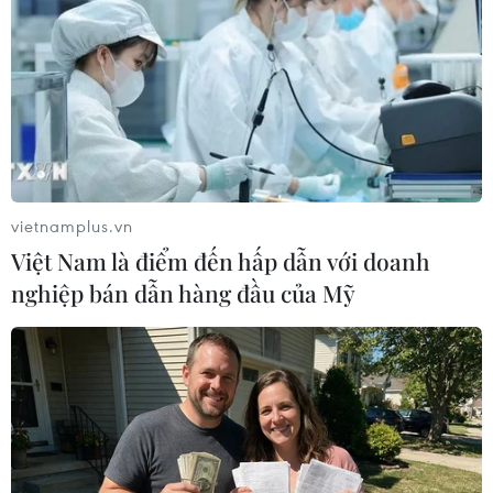
đồng thời làm dịu da.
vietnamplus.vn
Việt Nam là điểm đến hấp dẫn với doanh
nghiệp bán dẫn hàng đầu của Mỹ
(Ảnh: Getty images)
Serum dưỡng da
Serum chứa niacinamide hoặc vitamin C là lựa