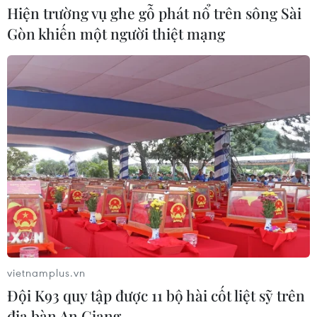
Hiện trường vụ ghe gỗ phát nổ trên sông Sài
Gòn khiến một người thiệt mạng
vietnamplus.vn
Đội K93 quy tập được 11 bộ hài cốt liệt sỹ trên
địa bàn An Giang