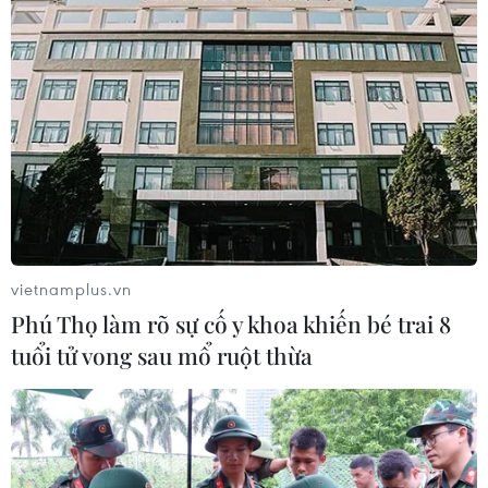
Hoa hồng - “thảo dược vàng” trong
chăm sóc sắc đẹp
18/02/2026 12:05
Makeup nhanh 10 phút cho những
ngày Tết luôn tươi tắn và tự tin
18/02/2026 01:04
vietnamplus.vn
Làm đẹp tóc cấp tốc với dầu ôliu để
Phú Thọ làm rõ sự cố y khoa khiến bé trai 8
đón Tết Bính Ngọ
tuổi tử vong sau mổ ruột thừa
16/02/2026 04:11
Bí quyết tận hưởng trọn vẹn mùa