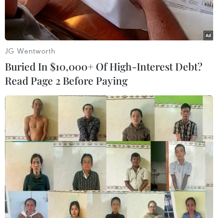
JG Wentworth
Buried In $10,000+ Of High-Interest Debt?
Read Page 2 Before Paying
(Ảnh: Getty images)
Khi mùa Thu đến, thời tiết chuyển mình với sự
mát mẻ và độ ẩm giảm dần, khiến làn da, đặc
biệt là da dầu, dễ dàng gặp phải những vấn đề
như mất nước, tiết dầu nhiều hơn hoặc bị xỉn
màu.
Vì vậy, việc xây dựng một chu trình chăm sóc da