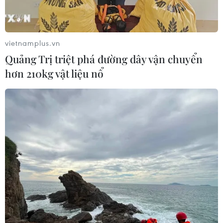
vietnamplus.vn
Quảng Trị triệt phá đường dây vận chuyển
hơn 210kg vật liệu nổ
Vì sao người có làn da khô cũng bị mụn và
điều trị mãi không dứt?
23/10/2024 02:29
Khi bạn sử dụng quá nhiều loại mỹ phẩm cùng lúc có
thể khiến làn da mất đi sự cân bằng tự nhiên, kích thích
da tiết dầu để cung cấp độ ẩm, từ đó sẽ rất dễ hình
thành nên mụn ẩn.