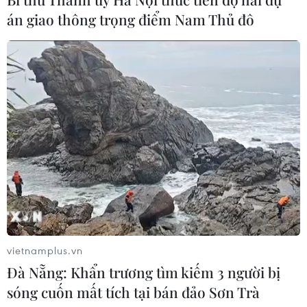
án giao thông trọng điểm Nam Thủ đô
Pro-retinol - lựa chọn lý tưởng cho
da nhạy cảm, người mới dùng retinol
10/03/2026 23:00
Cách phục hồi mái tóc khô xơ vì tạo
kiểu, nhuộm màu
24/02/2026 23:00
Làm thế nào để cứu nguy làn da
xuống cấp sau kỳ nghỉ dài?
vietnamplus.vn
22/02/2026 22:30
Đà Nẵng: Khẩn trương tìm kiếm 3 người bị
sóng cuốn mất tích tại bán đảo Sơn Trà