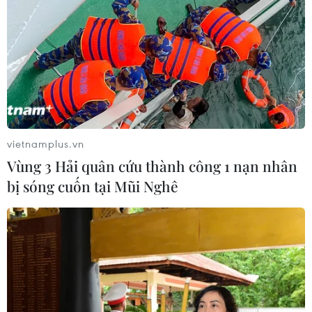
Theo dõi VietnamPlus
TIN LIÊN QUAN
vietnamplus.vn
Vùng 3 Hải quân cứu thành công 1 nạn nhân
bị sóng cuốn tại Mũi Nghê