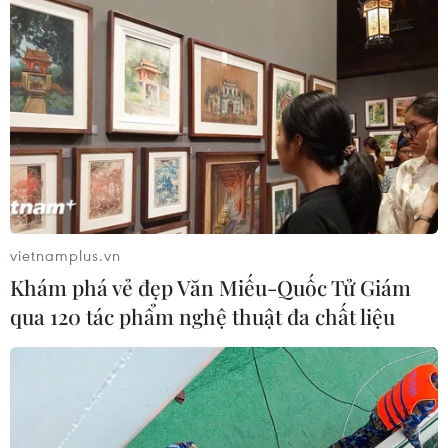
vietnamplus.vn
Khám phá vẻ đẹp Văn Miếu-Quốc Tử Giám
qua 120 tác phẩm nghệ thuật đa chất liệu
#Mùa Thu
#Chăm sóc da
#Da khô