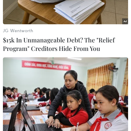
này.
JG Wentworth
$15k In Unmanageable Debt? The "Relief
Program" Creditors Hide From You
Đồng tiền kỹ thuật số Bitcoin. (Ảnh: AFP/TTXVN)
Nhà quản lý quỹ phòng hộ Mark Yusko dự đoán
bitcoin sẽ tăng hơn gấp đôi trong năm nay và
chạm ngưỡng 150.000 USD đổi 1 bitcoin.