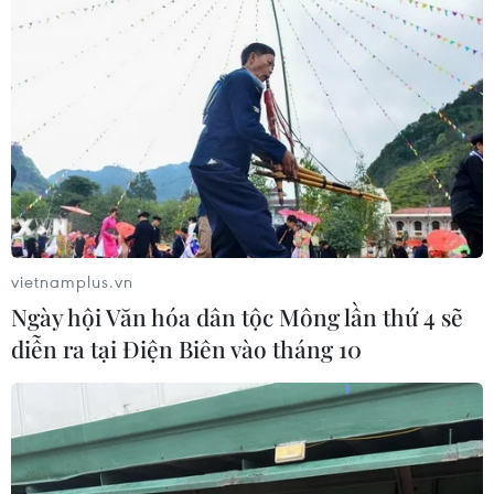
Ngành Hải quan đẩy mạnh cải cách
thể chế và hiện đại hóa công tác
quản lý
05/08/2026 12:35
Ngân hàng trước làn sóng AI: Dữ liệu
là đòn bẩy, quản trị là chìa khóa
05/08/2026 09:25
vietnamplus.vn
Ngày hội Văn hóa dân tộc Mông lần thứ 4 sẽ
diễn ra tại Điện Biên vào tháng 10
Standard Chartered huy động thành
công khoản vay xã hội 721 triệu USD
cho HDBank
05/08/2026 07:46