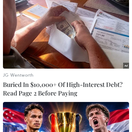
quỹ ETF.
(TTXVN/Vietnam+)
JG Wentworth
Buried In $10,000+ Of High-Interest Debt?
Read Page 2 Before Paying
#tiền kỹ thuật số
#bitcoin
#đào bitcoin