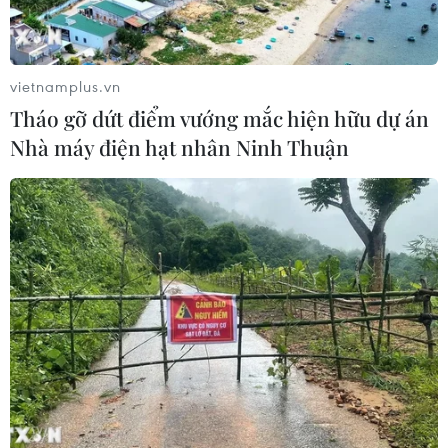
vietnamplus.vn
Tháo gỡ dứt điểm vướng mắc hiện hữu dự án
Nhà máy điện hạt nhân Ninh Thuận