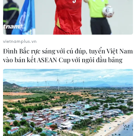
vietnamplus.vn
Đình Bắc rực sáng với cú đúp, tuyển Việt Nam
vào bán kết ASEAN Cup với ngôi đầu bảng