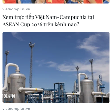
13/05/2014 03:41
vietnamplus.vn
Chuyên gia Trung Quốc cho rằng Bắc Kinh sẽ trở thành
Xem trực tiếp Việt Nam-Campuchia tại
nạn nhân lớn nhất trong căng thẳng Biển Đông nếu như
ASEAN Cup 2026 trên kênh nào?
vụ giàn khoan Hải Dương-981 không được giải quyết.
vietnamplus.vn