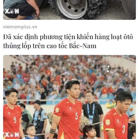
quyết phản đối Trung Quốc vi phạm chủ quyền Việt
Nam.
vietnamplus.vn
Đã xác định phương tiện khiến hàng loạt ôtô
thủng lốp trên cao tốc Bắc-Nam
Chuyên gia Trung Quốc: Bắc Kinh sẽ là
“nạn nhân lớn nhất”