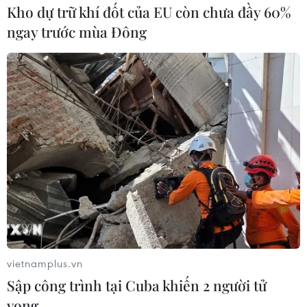
Kho dự trữ khí đốt của EU còn chưa đầy 60%
Ấn Độ: Tình hình Biển Đông xấu đi vì
ngay trước mùa Đông
Trung Quốc ngang ngược
13/05/2014 03:21
Ấn Độ với những lợi ích kinh tế và chiến lược mở rộng
tại khu vực đã bày tỏ sự quan ngại sâu sắc trước những
diễn biến mới nhất tại Biển Đông.
vietnamplus.vn
Sập công trình tại Cuba khiến 2 người tử
vong