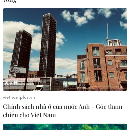
Học giả Trung Quốc: Sự quyết đoán của
Bắc Kinh phản tác dụng
12/05/2014 23:29
Quan điểm quyết đoán của Trung Quốc có thể sẽ phản
tác dụng nếu như nó khiến các nước Đông Nam Á đi
theo bước chuyển trong tâm chiến lược của Mỹ tại châu
Á.
vietnamplus.vn
Chính sách nhà ở của nước Anh - Góc tham
chiếu cho Việt Nam