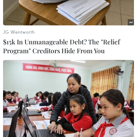
JG Wentworth
$15k In Unmanageable Debt? The "Relief
Program" Creditors Hide From You
Tàu Trung Quốc phun vòi rồng có công suất lớn vào tàu Kiểm
ngư Việt Nam. (Nguồn: Cảnh sát biển Việt Nam)
Theo AFP, Bộ Ngoại giao Mỹ ngày 12/5 đã chỉ
trích việc Trung Quốc hạ đặt giàn khoan Hải
Dương-981 (Haiyang Shiyou 981) và triển khai
nhiều tàu tại vùng biển tranh chấp với Việt Nam
là hành động khiêu khích.