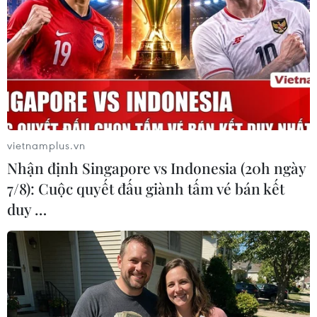
Hội nghị ASEAN
Học giả quốc tế dự Hội thảo về "giàn khoan trái
phép Hải Dương 981"
Mỹ kêu gọi tránh hành động leo thang mới tại
Biển Đông
vietnamplus.vn
Nhận định Singapore vs Indonesia (20h ngày
7/8): Cuộc quyết đấu giành tấm vé bán kết
duy …
TIN LIÊN QUAN