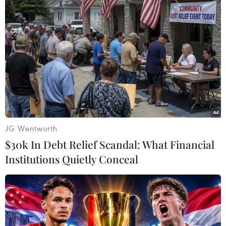
Tọa đàm về Biển Đông: Lên án hành động sai
trái của Trung Quốc
Việt Nam theo dõi sát hoạt động của giàn
khoan Hải Dương-981
Thế giới lên tiếng vụ giàn khoan Haiyang Shiyou
JG Wentworth
981
$30k In Debt Relief Scandal: What Financial
Báo Mỹ: Giàn khoan HD-981 có thể gây căng
Institutions Quietly Conceal
thẳng bùng phát trở lại
Hội đồng quan hệ quốc tế Argentina tổ chức hội
thảo về Biển Đông
Mỹ muốn xoa dịu căng thẳng trên Biển Đông ở