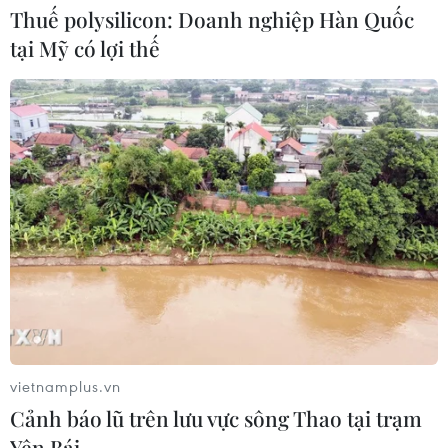
Thuế polysilicon: Doanh nghiệp Hàn Quốc
04/08/2026 14:24
tại Mỹ có lợi thế
Điều gì chờ đợi đồng yen sau cái bắt
tay giữa Mỹ-Nhật?
04/08/2026 14:11
ASC 2026: Tiếp lửa đam mê khoa học
cho thế hệ trẻ Việt Nam
04/08/2026 14:08
vietnamplus.vn
Xem thêm
Cảnh báo lũ trên lưu vực sông Thao tại trạm
Yên Bái