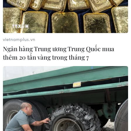
vietnamplus.vn
Ngân hàng Trung ương Trung Quốc mua
thêm 20 tấn vàng trong tháng 7
Ngư dân Quảng Bình nêu cao tinh thần
chủ quyền biển đảo
13/05/2014 04:25
Tại lễ phát động khai thác vụ mùa mới, ngư dân xã Bảo
Ninh (Quảng Bình) nêu cao quyết tâm bám biển, kiên