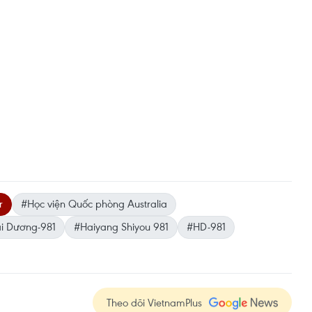
r
#Học viện Quốc phòng Australia
i Dương-981
#Haiyang Shiyou 981
#HD-981
Theo dõi VietnamPlus