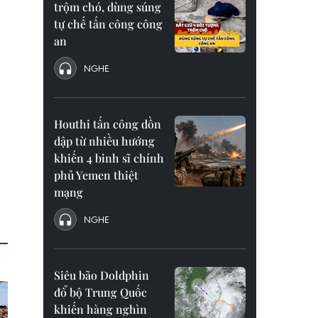
trộm chó, dùng súng
tự chế tấn công công
an
NGHE
Houthi tấn công dồn
dập từ nhiều hướng
khiến 4 binh sĩ chính
phủ Yemen thiệt
mạng
NGHE
Siêu bão Doldphin
đổ bộ Trung Quốc
khiến hàng nghìn