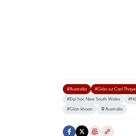
#Australia
#Giáo sư Carl Thaye
#Đại học New South Wales
#Hả
#Giàn khoan
Australia