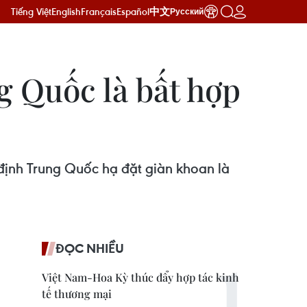
Tiếng Việt
English
Français
Español
中文
Русский
g Quốc là bất hợp
định Trung Quốc hạ đặt giàn khoan là
ĐỌC NHIỀU
Việt Nam-Hoa Kỳ thúc đẩy hợp tác kinh
tế thương mại