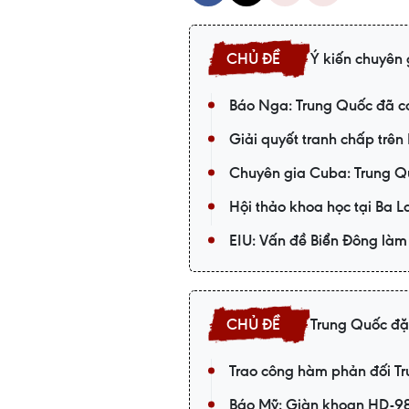
Ý kiến chuyên 
Báo Nga: Trung Quốc đã co
Giải quyết tranh chấp trê
Chuyên gia Cuba: Trung Qu
Hội thảo khoa học tại Ba L
EIU: Vấn đề Biển Đông làm 
Trung Quốc đặ
Trao công hàm phản đối T
Báo Mỹ: Giàn khoan HD-981