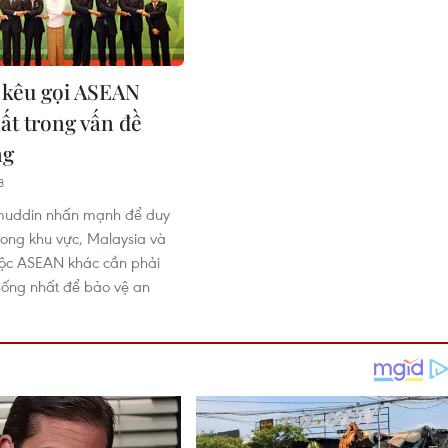
 kêu gọi ASEAN
ất trong vấn đề
ng
8
uddin nhấn mạnh để duy
trong khu vực, Malaysia và
uộc ASEAN khác cần phải
ống nhất để bảo vệ an