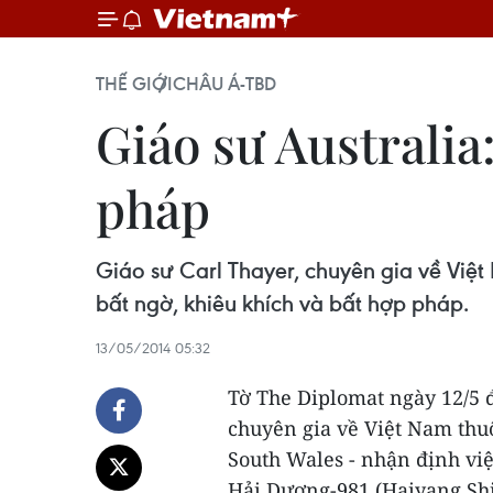
THẾ GIỚI
CHÂU Á-TBD
Giáo sư Australi
pháp
Giáo sư Carl Thayer, chuyên gia về Việ
bất ngờ, khiêu khích và bất hợp pháp.
13/05/2014 05:32
Tờ The Diplomat ngày 12/5 đ
chuyên gia về Việt Nam thu
South Wales - nhận định vi
Hải Dương-981 (Haiyang Shi