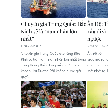
Chuyên gia Trung Quốc: Bắc
Ấn Độ: T
Kinh sẽ là “nạn nhân lớn
xấu đi v
nhất”
ngược
13/05/2014 03:41
13/05/2014 03:2
Chuyên gia Trung Quốc cho rằng Bắc
Ấn Độ với nhữ
Kinh sẽ trở thành nạn nhân lớn nhất trong
lược mở rộng
căng thẳng Biển Đông nếu như vụ giàn
quan ngại sâ
khoan Hải Dương-981 không được giải
mới nhất tại 
quyết.