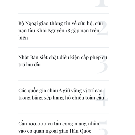
Bộ Ngoại giao thông tin về cứu hộ, cứu
nạn tàu Khôi Nguyên 18 gặp nạn trên
biển
Nhật Bản siết chặt điều kiện cấp phép cư
trú lâu dài
Các quốc gia châu Á giữ vững vị trí cao
trong bảng xếp hạng hộ chiếu toàn cầu
Gần 100.000 vụ tấn công mạng nhằm
vào cơ quan ngoại giao Hàn Quốc