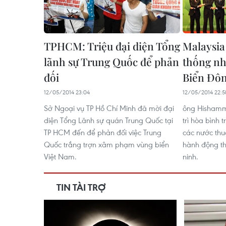
TPHCM: Triệu đại diện Tổng
Malaysia
lãnh sự Trung Quốc để phản
thống nh
đối
Biển Đô
12/05/2014 23:04
12/05/2014 22:5
Sở Ngoại vụ TP Hồ Chí Minh đã mời đại
ông Hishamm
diện Tổng Lãnh sự quán Trung Quốc tại
trì hòa bình 
TP HCM đến để phản đối việc Trung
các nước th
Quốc trắng trợn xâm phạm vùng biển
hành động th
Việt Nam.
ninh.