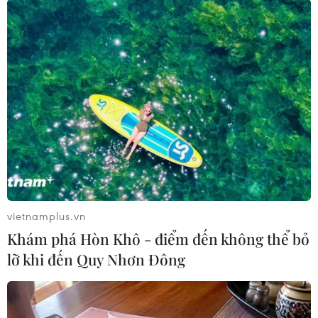
#Boeing
#vệ tinh O3b mPOWER
#Internet băng thông rộng
#quỹ đạo Trái Đất
Mỹ
Theo dõi VietnamPlus
vietnamplus.vn
Khám phá Hòn Khô - điểm đến không thể bỏ
lỡ khi đến Quy Nhơn Đông