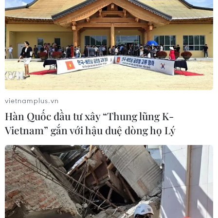
vietnamplus.vn
Hàn Quốc đầu tư xây “Thung lũng K-
Vietnam” gắn với hậu duệ dòng họ Lý