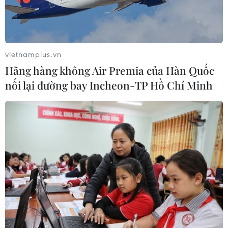
vietnamplus.vn
Hãng hàng không Air Premia của Hàn Quốc
nối lại đường bay Incheon-TP Hồ Chí Minh
TIN CÙNG CHUYÊN MỤC
Thưởng vượt kế hoạch: động lực còn
thiếu cho doanh nghiệp dẫn dắt
07/08/2026 04:01
Hãng BMW bắt đầu sản xuất hàng
loạt mẫu xe thuần điện “thế hệ mới”