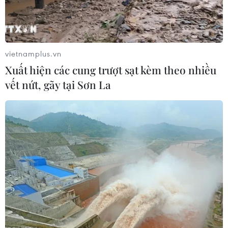
Boeing phóng thử tàu vũ trụ Starliner lên
vietnamplus.vn
lắp ghép với ISS
Xuất hiện các cung trượt sạt kèm theo nhiều
20/05/2022 03:46
vết nứt, gãy tại Sơn La
Chuyến bay thử nghiệm mang tên OFT-2 không có phi
hành đoàn, được thực hiện sau lần đầu tiên thất bại và
nhiều lần bị trì hoãn sau đó.