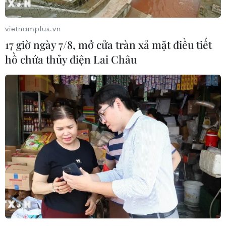
vietnamplus.vn
17 giờ ngày 7/8, mở cửa tràn xả mặt điều tiết
hồ chứa thủy điện Lai Châu
Tàu vũ trụ Starliner của Boeing ghép nối
với Trạm Vũ trụ quốc tế
21/05/2022 04:20
Tàu Straliner đã liên lạc lúc 0h28 GMT ngày 21/5 (7h28
giờ Việt Nam), khoảng 24 giờ sau khi xuất phát từ Trung
tâm vũ trụ Kenedy ở Florida.