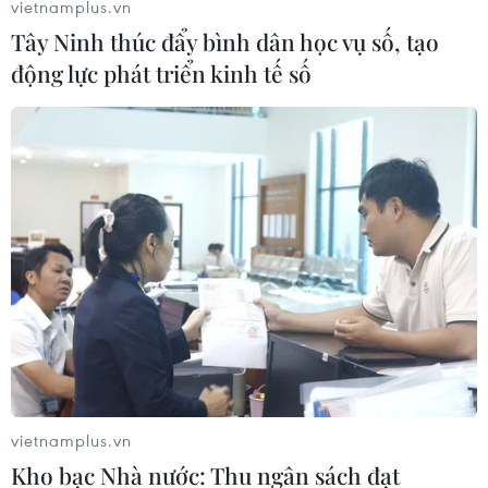
vietnamplus.vn
Tây Ninh thúc đẩy bình dân học vụ số, tạo
động lực phát triển kinh tế số
Tàu vũ trụ Starliner của Boeing trở về Trái
Đất an toàn
26/05/2022 04:21
Tàu vũ trụ CST-100 Starliner đã hạ cánh xuống Cảng vũ
trụ White Sands, bang New Mexico, Mỹ, kết thúc hành
trình bay thử nghiệm không chở theo người.
vietnamplus.vn
Kho bạc Nhà nước: Thu ngân sách đạt