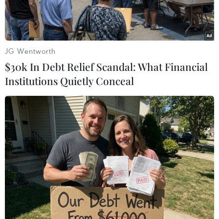
JG Wentworth
$30k In Debt Relief Scandal: What Financial
Institutions Quietly Conceal
Các thành viên nhóm Boeing đóng gói các vệ tinh O3b
mPOWER để chuẩn bị vận chuyển. (Nguồn: Boeing)
Ngày 11/4, Tập đoàn chế tạo máy bay Boeing
của Mỹ cho biết đã giao thêm 2 vệ tinh O3b
mPOWER cho công ty viễn thông SES có trụ sở ở