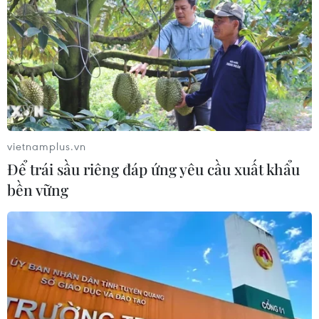
20/5 (giờ Việt Nam) từ Trung tâm vũ trụ Kennedy. Nếu
thành công, Boeing sẽ tiến hành thêm một vụ phóng thử
khác có sự tham gia của phi hành đoàn.
vietnamplus.vn
Để trái sầu riêng đáp ứng yêu cầu xuất khẩu
bền vững
Chuẩn bị bay thử nghiệm tàu vũ trụ không