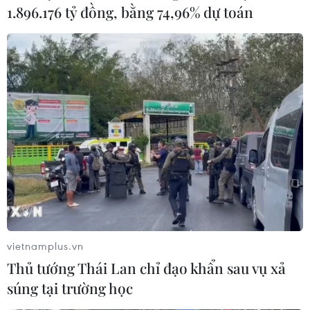
1.896.176 tỷ đồng, bằng 74,96% dự toán
vietnamplus.vn
Thủ tướng Thái Lan chỉ đạo khẩn sau vụ xả
súng tại trường học