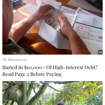
TIN LIÊN QUAN
JG Wentworth
Buried In $10,000+ Of High-Interest Debt?
Read Page 2 Before Paying
NASA, Boeing thông báo thời điểm phóng
thử tàu vũ trụ Starliner
04/05/2022 05:11
NASA dự kiến sẽ phóng thử Starliner vào 5h54 ngày