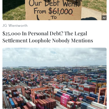
JG Wentworth
$25,000 In Personal Debt? The Legal
Settlement Loophole Nobody Mentions
Tại Kết luận 177-KL/TW ngày 11/7/2025, Bộ
Chính trị, Ban Bí thư giao Ban Tổ chức Trung