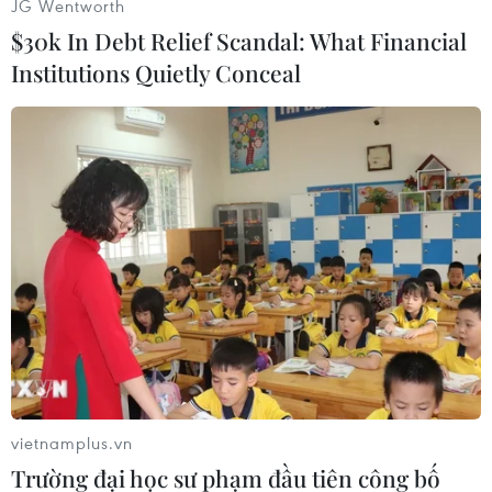
(TTXVN/Vietnam+)
JG Wentworth
$30k In Debt Relief Scandal: What Financial
Institutions Quietly Conceal
#Ban Tổ chức Trung ương
#Bộ Chính trị
vietnamplus.vn
Trường đại học sư phạm đầu tiên công bố