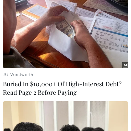
Ban Tổ chức Trung ương thí điểm đánh
giá kết quả công tác tuần
12/07/2025 08:01
Ban Tổ chức Trung ương triển khai thực hiện thí điểm
đánh giá kết quả công tác hằng tuần đối với cán bộ,
công chức, người lao động, bắt đầu từ ngày 1/6/2025.
JG Wentworth
Buried In $10,000+ Of High-Interest Debt?
Read Page 2 Before Paying