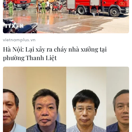
Quan hệ Đối tác chiến
lược toàn diện Việt Nam-Australia
08/08/2026 23:13
vietnamplus.vn
Hà Nội: Lại xảy ra cháy nhà xưởng tại
Olympic Trí tuệ nhân
phường Thanh Liệt
tạo quốc tế 2026: 7/8 học sinh Việt
Nam đoạt huy chương
08/08/2026 14:24
Việt Nam đóng góp chủ
động, tích cực, thực chất hơn cho
Cộng đồng ASEAN
08/08/2026 14:03