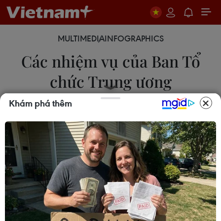
MULTIMEDIA
INFOGRAPHICS
Các nhiệm vụ của Ban Tổ
chức Trung ương
Khám phá thêm
13/07/2025 00:07
Chủ trì, phối hợp với các cơ quan có liên quan
tham mưu Bộ Chính trị, Ban Bí thư triển khai các
nhiệm vụ về chuẩn bị Đại hội XIV của Đảng; ban
hành các quyết định về công tác cán bộ theo Kế
hoạch.