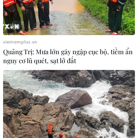
16,9%
04/08/2026 03:29
7 tháng năm 2026: 7
mặt hàng xuất khẩu trên 10 tỷ USD
vietnamplus.vn
03/08/2026 23:49
Quảng Trị: Mưa lớn gây ngập cục bộ, tiềm ẩn
nguy cơ lũ quét, sạt lở đất
7 tháng năm 2026:
Tổng vốn đầu tư nước ngoài đăng ký
vào Việt Nam tăng 58%
03/08/2026 23:48
Lấy lợi ích và sự hài
lòng của nhân dân làm thước đo cuối
cùng