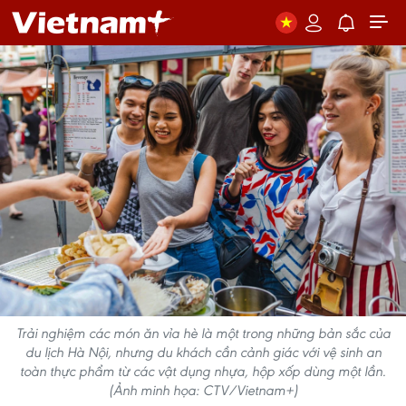
Trải nghiệm các món ăn vỉa hè là một trong những bản sắc của
du lịch Hà Nội, nhưng du khách cần cảnh giác với vệ sinh an
toàn thực phẩm từ các vật dụng nhựa, hộp xốp dùng một lần.
(Ảnh minh họa: CTV/Vietnam+)