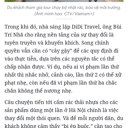
Du khách tham gia tour chạy bộ nhặt rác, bảo vệ môi trường.
(Ảnh minh họa: CTV/Vietnam+)
Trong khi đó, nhà sáng lập DiDi Travel, ông Bùi
Trí Nhã cho rằng nền tảng của sự thay đổi là
tuyên truyền và khuyến khích. Song chính
quyền vẫn cần có “cây gậy” để các quy định đi
vào thực tiễn, dựa trên các nguyên tắc có thể
chấp nhận được. Ví dụ, nếu ai vi phạm lần thứ
nhất thì nhắc nhở, cảnh cáo, lần thứ 2 có thể xử
phạt nhẹ, còn nếu đã vi phạm lần thứ ba chắc
chắn không thể nương nhẹ.
Câu chuyện tiến tới cấm rác thải nhựa cho các
sản phẩm dùng một lần ở Hà Nội chính là việc
thay đổi một thói quen. Và để mỗi người dân, du
khách không cảm thấy “bị ép buộc,” cần tạo cho