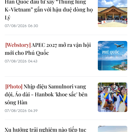
Hàn Quốc đầu tư xây “Thung lũng
K-Vietnam” gắn với hậu duệ dòng họ
Lý
07/08/2026 06:30
APEC 2027 mở ra vận hội
mới cho Phú Quốc
07/08/2026 04:43
Nhịp điệu Samulnori vang
dội, Áo dài - Hanbok 'khoe sắc' bên
sông Hàn
07/08/2026 04:39
Xu hướng trải nghiệm nào tiếp tục