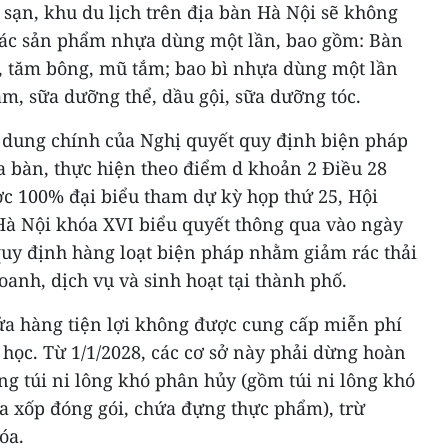
 sạn, khu du lịch trên địa bàn Hà Nội sẽ không
các sản phẩm nhựa dùng một lần, bao gồm: Bàn
u, tăm bông, mũ tắm; bao bì nhựa dùng một lần
m, sữa dưỡng thể, dầu gội, sữa dưỡng tóc.
 dung chính của Nghị quyết quy định biện pháp
a bàn, thực hiện theo điểm d khoản 2 Điều 28
ợc 100% đại biểu tham dự kỳ họp thứ 25, Hội
à Nội khóa XVI biểu quyết thông qua vào ngày
quy định hàng loạt biện pháp nhằm giảm rác thải
oanh, dịch vụ và sinh hoạt tại thành phố.
cửa hàng tiện lợi không được cung cấp miễn phí
 học. Từ 1/1/2028, các cơ sở này phải dừng hoàn
ng túi ni lông khó phân hủy (gồm túi ni lông khó
a xốp đóng gói, chứa đựng thực phẩm), trừ
óa.