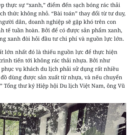
p thực sự “xanh,” điểm đến sạch bóng rác thải
ch thức không nhỏ. “Bài toán” thay đổi từ tư duy,
người dân, doanh nghiệp sẽ gặp khó trên con
h tế tuần hoàn. Bởi để có được sản phẩm xanh,
g xanh đòi hỏi đầu tư chi phí và nguồn lực lớn.
t lớn nhất đó là thiếu nguồn lực để thực hiện
rình tiến tới không rác thải nhựa. Bởi như
c phục vụ khách du lịch phải sử dụng rất nhiều
ều đồ dùng được sản xuất từ nhựa, và nếu chuyển
ộ,” Tổng thư ký Hiệp hội Du lịch Việt Nam, ông Vũ