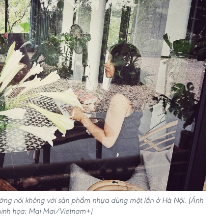
ưỡng nói không với sản phẩm nhựa dùng một lần ở Hà Nội. (Ảnh
inh họa: Mai Mai/Vietnam+)