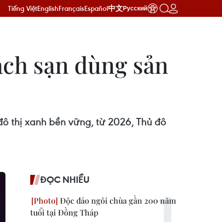
Tiếng Việt
English
Français
Español
中文
Русский
ách sạn dùng sản
đô thị xanh bền vững, từ 2026, Thủ đô
ĐỌC NHIỀU
Độc đáo ngôi chùa gần 200 năm
tuổi tại Đồng Tháp