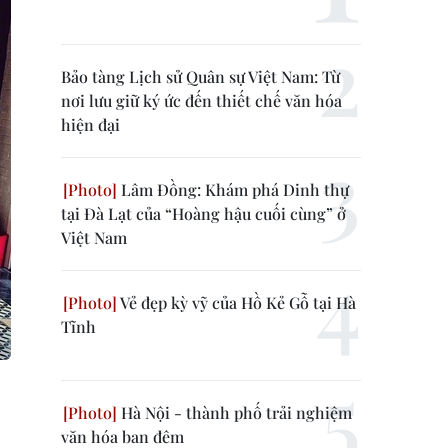
Bảo tàng Lịch sử Quân sự Việt Nam: Từ
nơi lưu giữ ký ức đến thiết chế văn hóa
hiện đại
Lâm Đồng: Khám phá Dinh thự
tại Đà Lạt của “Hoàng hậu cuối cùng” ở
Việt Nam
Vẻ đẹp kỳ vỹ của Hồ Kẻ Gỗ tại Hà
Tĩnh
Hà Nội - thành phố trải nghiệm
văn hóa ban đêm