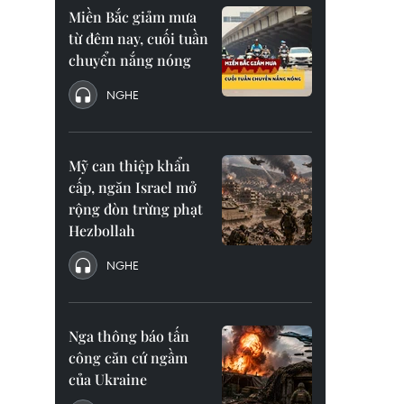
Miền Bắc giảm mưa
từ đêm nay, cuối tuần
chuyển nắng nóng
NGHE
Mỹ can thiệp khẩn
cấp, ngăn Israel mở
rộng đòn trừng phạt
Hezbollah
NGHE
Nga thông báo tấn
công căn cứ ngầm
của Ukraine