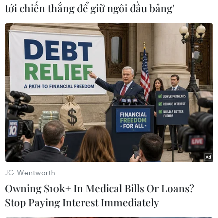
tới chiến thắng để giữ ngôi đầu bảng'
#Miroslav Klose
#Ăn mừng
Ấn Độ
Theo dõi VietnamPlus
TIN LIÊN QUAN
JG Wentworth
Owning $10k+ In Medical Bills Or Loans?
Stop Paying Interest Immediately