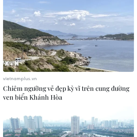
kênh nào?
01/08/2026 08:41
Đình Bắc gây thất vọng trước
Singapore, điều gì đang xảy ra với
tuyển Việt Nam?
01/08/2026 03:00
Xem thêm
vietnamplus.vn
Chiêm ngưỡng vẻ đẹp kỳ vĩ trên cung đường
ven biển Khánh Hòa
CƠ QUAN CHỦ QUẢN: THÔNG TẤN XÃ VIỆT NAM