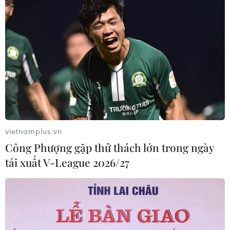
Chủ tịch Liên đoàn Bóng đá thế giới
chịu sức ép chưa từng có
06/08/2026 04:12
Futsal Việt Nam bất bại sau trận hòa
khó tin trước chủ nhà Thái Lan
06/08/2026 02:38
vietnamplus.vn
Công Phượng gặp thử thách lớn trong ngày
tái xuất V-League 2026/27
Toàn cảnh ASEAN Cup: Thái
Lan "thắng như chẻ tre", thách thức
tuyển Việt Nam
05/08/2026 07:15