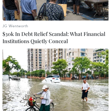
JG Wentworth
$30k In Debt Relief Scandal: What Financial
Institutions Quietly Conceal
Màn ăn mừng lỗi của Peter Biaksangzuala
Tiền vệ Peter Biaksangzuala (23 tuổi) của câu
lạc bộ Bethlehem Vengthlang đã qua đời sau khi
bị chấn thương đầu trong một trận đấu với
Chanmari West FC ở giải Mizoram Premier
League của Ấn Độ.