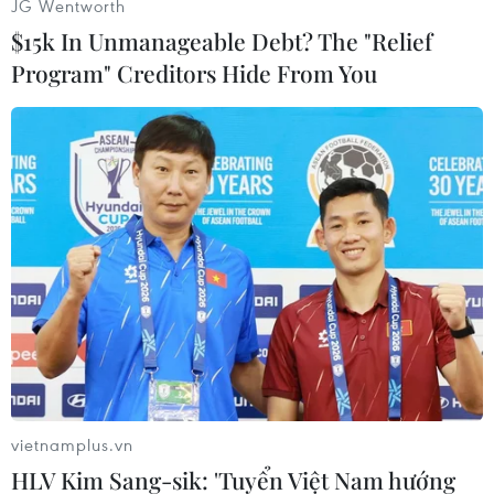
Biaksangzuala chia sẻ./.
JG Wentworth
$15k In Unmanageable Debt? The "Relief
(Vietnam+)
Program" Creditors Hide From You
vietnamplus.vn
#Ấn Độ
#Peter Biaksangzuala
HLV Kim Sang-sik: 'Tuyển Việt Nam hướng
#Mizoram Premier League
#Bethlehem Vengthlang