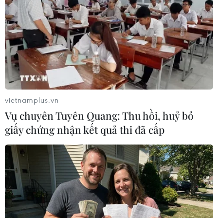
gặp Sao Paulo hôm 17/9.
vietnamplus.vn
Vụ chuyên Tuyên Quang: Thu hồi, huỷ bỏ
giấy chứng nhận kết quả thi đã cấp