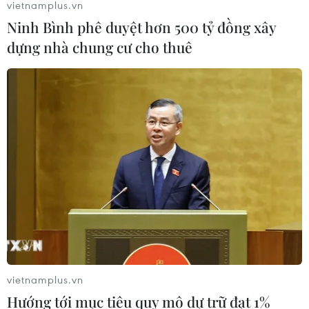
vietnamplus.vn
danh dự cho "Các chiến binh
Ninh Bình phê duyệt hơn 500 tỷ đồng xây
Angkor"
dựng nhà chung cư cho thuê
03/08/2026 03:30
ASEAN Cup 2026: Đội tuyển Việt
Nam sẵn sàng cho đại chiến ở "chảo
lửa" Pakansari
03/08/2026 03:13
Lịch thi đấu ASEAN Cup 2026 ngày
3/8: Việt Nam quyết đấu Indonesia
03/08/2026 01:40
vietnamplus.vn
Nhận định Việt Nam vs
Hướng tới mục tiêu quy mô dự trữ đạt 1%