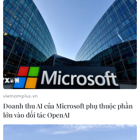
đặt mục tiêu giành 3 điểm ngay trên
sân Indonesia'
02/08/2026 13:04
Cục diện ASEAN Cup 2026: Kịch bản
đưa đội tuyển Việt Nam vào bán kết
02/08/2026 02:56
Đội tuyển Futsal Việt Nam gây bất
ngờ trước đội xếp hạng 7 thế giới
vietnamplus.vn
01/08/2026 14:55
Doanh thu AI của Microsoft phụ thuộc phần
lớn vào đối tác OpenAI
Xem trực tiếp trận Thái Lan-
Malaysia tại ASEAN Cup 2026 trên