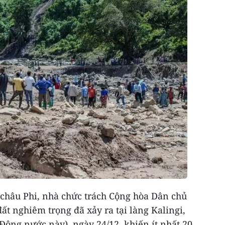
châu Phi, nhà chức trách Cộng hòa Dân chủ
ất nghiêm trọng đã xảy ra tại làng Kalingi,
ông nước này), ngày 24/12, khiến ít nhất 20