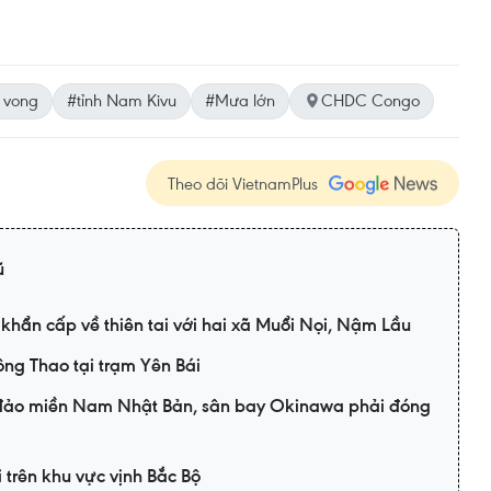
 vong
#tỉnh Nam Kivu
#Mưa lớn
CHDC Congo
Theo dõi VietnamPlus
ũ
khẩn cấp về thiên tai với hai xã Muổi Nọi, Nậm Lầu
ông Thao tại trạm Yên Bái
 đảo miền Nam Nhật Bản, sân bay Okinawa phải đóng
i trên khu vực vịnh Bắc Bộ