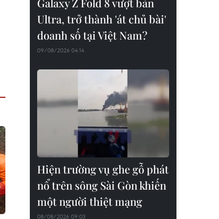
Galaxy Z Fold 8 vượt bản
Ultra, trở thành 'át chủ bài'
doanh số tại Việt Nam?
09/08/2026 04:14
Hiện trường vụ ghe gỗ phát
nổ trên sông Sài Gòn khiến
một người thiệt mạng
08/08/2026 09:03