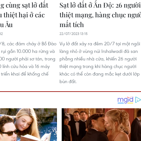
g cùng sạt lở đất
Sạt lở đất ở Ấn Độ: 26 người
 thiệt hại ở các
thiệt mạng, hàng chục ngư
u Âu
mất tích
02
22/07/2023 13:15
/8, các đám cháy ở Bồ Đào
Vụ lở đất xảy ra đêm 20/7 tại một ngôi
 rụi gần 10.000 ha rừng và
làng nhỏ ở vùng núi Irshalwadi đã san
00 người phải sơ tán, trong
phẳng nhiều nhà cửa, khiến 26 người
0 lính cứu hỏa và 16 máy
thiệt mạng trong khi hàng chục người
triển khai để khống chế
khác có thể còn đang mắc kẹt dưới lớp
bùn đất.