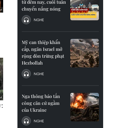
từ đêm nay, cuối tuần
chuyển nắng nóng
NGHE
Mỹ can thiệp khẩn
cấp, ngăn Israel mở
rộng đòn trừng phạt
Hezbollah
NGHE
Nga thông báo tấn
công căn cứ ngầm
của Ukraine
NGHE