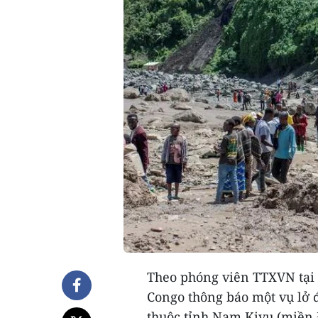
Theo phóng viên TTXVN tại 
Congo thông báo một vụ lở đ
thuộc tỉnh Nam Kivu (miền Đ