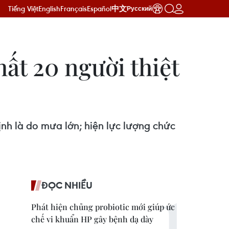
Tiếng Việt
English
Français
Español
中文
Русский
ất 20 người thiệt
nh là do mưa lớn; hiện lực lượng chức
ĐỌC NHIỀU
Phát hiện chủng probiotic mới giúp ức
chế vi khuẩn HP gây bệnh dạ dày