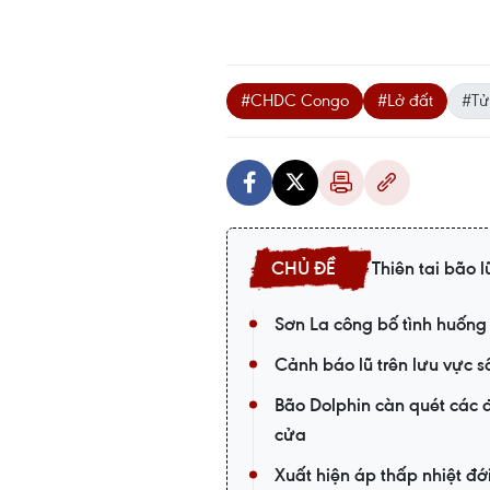
#CHDC Congo
#Lở đất
#Tử
Thiên tai bão l
Sơn La công bố tình huống 
Cảnh báo lũ trên lưu vực s
Bão Dolphin càn quét các
cửa
Xuất hiện áp thấp nhiệt đớ