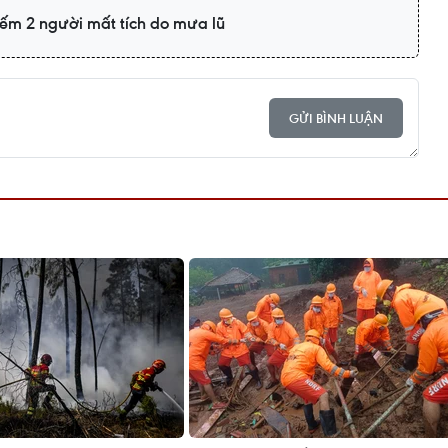
iếm 2 người mất tích do mưa lũ
GỬI BÌNH LUẬN