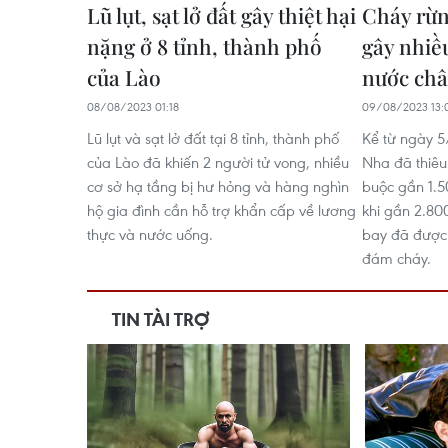
Lũ lụt, sạt lở đất gây thiệt hại
Cháy rừn
nặng ở 8 tỉnh, thành phố
gây nhiều
của Lào
nước châ
08/08/2023 01:18
09/08/2023 13:
Lũ lụt và sạt lở đất tại 8 tỉnh, thành phố
Kể từ ngày 5
của Lào đã khiến 2 người tử vong, nhiều
Nha đã thiêu
cơ sở hạ tầng bị hư hỏng và hàng nghìn
buộc gần 1.5
hộ gia đình cần hỗ trợ khẩn cấp về lương
khi gần 2.80
thực và nước uống.
bay đã được 
đám cháy.