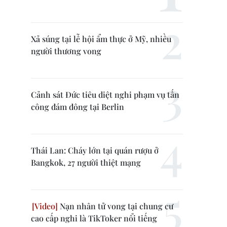
Xả súng tại lễ hội ẩm thực ở Mỹ, nhiều
người thương vong
Cảnh sát Đức tiêu diệt nghi phạm vụ tấn
công đám đông tại Berlin
Thái Lan: Cháy lớn tại quán rượu ở
Bangkok, 27 người thiệt mạng
Nạn nhân tử vong tại chung cư
cao cấp nghi là TikToker nổi tiếng