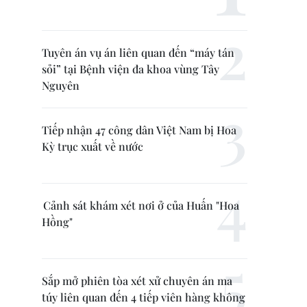
Tuyên án vụ án liên quan đến “máy tán
sỏi” tại Bệnh viện đa khoa vùng Tây
Nguyên
Tiếp nhận 47 công dân Việt Nam bị Hoa
Kỳ trục xuất về nước
Cảnh sát khám xét nơi ở của Huấn "Hoa
Hồng"
Sắp mở phiên tòa xét xử chuyên án ma
túy liên quan đến 4 tiếp viên hàng không