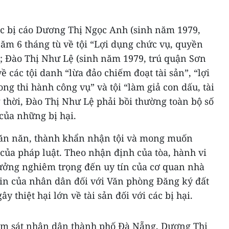
ác bị cáo Dương Thị Ngọc Anh (sinh năm 1979,
ăm 6 tháng tù về tội “Lợi dụng chức vụ, quyền
”; Đào Thị Như Lệ (sinh năm 1979, trú quận Sơn
 các tội danh “lừa đảo chiếm đoạt tài sản”, “lợi
ng thi hành công vụ” và tội “làm giả con dấu, tài
g thời, Đào Thị Như Lệ phải bồi thường toàn bộ số
 của những bị hại.
đã ăn năn, thành khẩn nhận tội và mong muốn
ủa pháp luật. Theo nhận định của tòa, hành vi
hưởng nghiêm trọng đến uy tín của cơ quan nhà
in của nhân dân đối với Văn phòng Đăng ký đất
y thiệt hại lớn về tài sản đối với các bị hại.
ểm sát nhân dân thành phố Đà Nẵng, Dương Thị