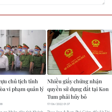
cựu chủ tịch tỉnh
Nhiều giấy chứng nhận
a vi phạm quản lý
quyền sử dụng đất tại Kon
Tum phải hủy bỏ
38
17/06/2022 01:37
òa an Nhân dân tỉnh Khánh
Theo ông A Byot, Phó Giám đốc Sở Tài