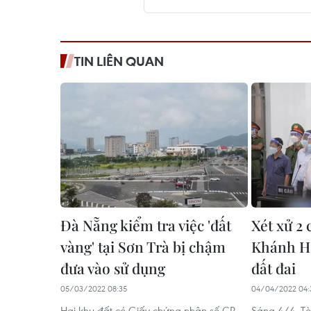
TIN LIÊN QUAN
Đà Nẵng kiểm tra việc 'đất
Xét xử 2 
vàng' tại Sơn Trà bị chậm
Khánh Hò
đưa vào sử dụng
đất đai
05/03/2022 08:35
04/04/2022 04:
Hai khu đất có Giấy chứng nhận số CR
Sáng 4/4, T