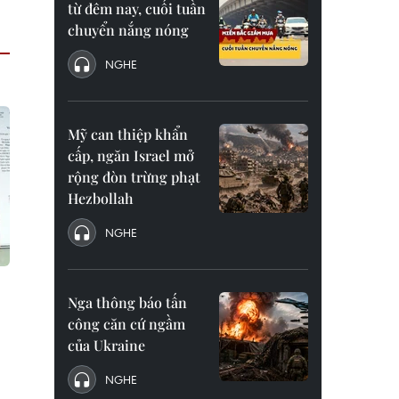
từ đêm nay, cuối tuần
chuyển nắng nóng
NGHE
Mỹ can thiệp khẩn
cấp, ngăn Israel mở
rộng đòn trừng phạt
Hezbollah
NGHE
Nga thông báo tấn
công căn cứ ngầm
của Ukraine
NGHE