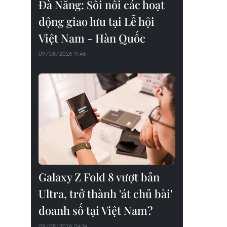
Đà Nẵng: Sôi nổi các hoạt
động giao lưu tại Lễ hội
Việt Nam - Hàn Quốc
09/08/2026 11:46
Galaxy Z Fold 8 vượt bản
Ultra, trở thành 'át chủ bài'
doanh số tại Việt Nam?
09/08/2026 04:14