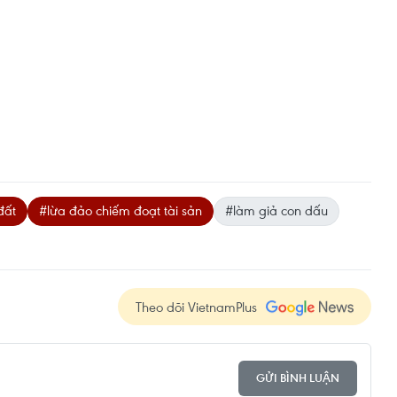
đất
#lừa đảo chiếm đoạt tài sản
#làm giả con dấu
Theo dõi VietnamPlus
GỬI BÌNH LUẬN