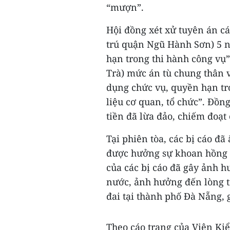
“mượn”.
Hội đồng xét xử tuyên án c
trú quận Ngũ Hành Sơn) 5 n
hạn trong thi hành công vụ
Trà) mức án tù chung thân về
dụng chức vụ, quyền hạn tro
liệu cơ quan, tổ chức”. Đồn
tiền đã lừa đảo, chiếm đoạt
Tại phiên tòa, các bị cáo 
được hưởng sự khoan hồng c
của các bị cáo đã gây ảnh 
nước, ảnh hưởng đến lòng t
đai tại thành phố Đà Nẵng, gâ
Theo cáo trạng của Viện Ki