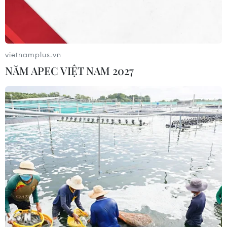
Gỡ nút thắt thể chế đất đai, mở khóa
nguồn lực cho tăng trưởng
vietnamplus.vn
01/08/2026 12:14
NĂM APEC VIỆT NAM 2027
Hưng Yên: Có sổ đỏ trong tay, người
dân vẫn không thể làm nhà, không
thể bán đất
31/07/2026 05:28
Nhà nước giữ vai trò kiến tạo, khơi
thông dòng vốn đầu tư nhà ở cho
thuê
31/07/2026 02:35