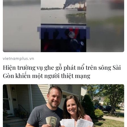
Trà, vì có vị trí đắc địa ven sông, ngay dưới
chân cầu sông Hàn, nhưng lại trở thành dự án
“treo” hàng chục năm nay, gây thất thoát, lãng
phí cho Nhà nước./.
(TTXVN/Vietnam+)
vietnamplus.vn
Hiện trường vụ ghe gỗ phát nổ trên sông Sài
Gòn khiến một người thiệt mạng