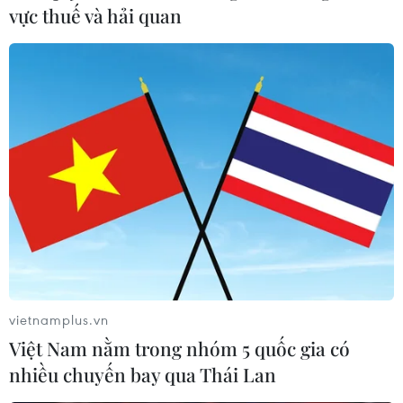
vực thuế và hải quan
Giá cho thuê giảm tới 50%, đất vàng vẫn
mỏi mắt tìm khách thuê
07/09/2020 05:03
Nhiều chủ nhà có mặt bằng cho thuê đã giảm giá thuê
tới 50%, song, người đi thuê mặt bằng kinh doanh thời
điểm này vẫn đếm trên đầu ngón tay.
vietnamplus.vn
Việt Nam nằm trong nhóm 5 quốc gia có
nhiều chuyến bay qua Thái Lan