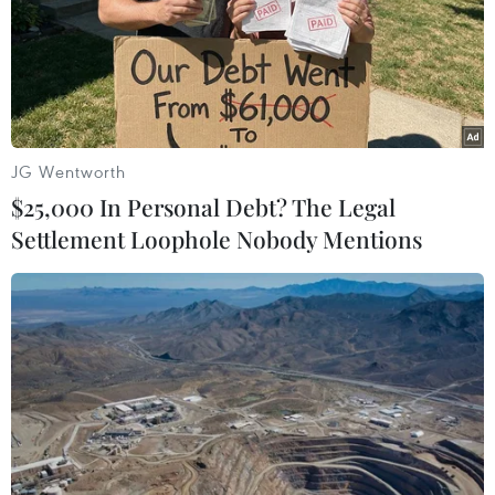
#Đà Nẵng
#Quận Sơn Trà
#Đất vàng
#Giấy chứng nhận quyền sử dụng đất
#Dự án treo
TP. Đà Nẵng
JG Wentworth
$25,000 In Personal Debt? The Legal
Settlement Loophole Nobody Mentions
Theo dõi VietnamPlus
TIN LIÊN QUAN