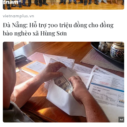
dụng đất số CR 809236 và số CR 809237 (phường
An Hải Bắc, quận Sơn Trà, thành phố Đà Nẵng).
vietnamplus.vn
Theo xác minh ban đầu của Sở Tài nguyên và
Đà Nẵng: Hỗ trợ 700 triệu đồng cho đồng
Môi trường, chủ đầu tư của 2 lô đất này đã vi
bào nghèo xã Hùng Sơn
phạm trong việc chậm đưa đất vào sử dụng.
Theo Sở Tài nguyên và Môi trường thành phố Đà
Nẵng, trước đây, cả 2 khu đất này thuộc quyền
sử dụng đất của ông Phạm Đăng Quan (nhận
chuyển nhượng từ ông Đặng Lê Nguyên Vũ và
ông Phan Văn Hiếu).
Ngày 29/3/2018, Sở Tài nguyên và Môi trường
thành phố Đà Nẵng đã lập biên bản xác định
hành vi vi phạm pháp luật đất đai đối với ông
Phạm Đăng Quan do vi phạm trong việc chậm
đưa đất vào sử dụng, sau đó chủ sử dụng đất đã