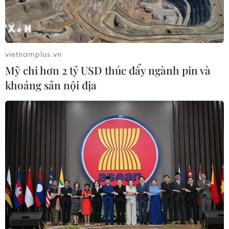
vietnamplus.vn
Mỹ chi hơn 2 tỷ USD thúc đẩy ngành pin và
khoáng sản nội địa
'Loạn quy hoạch' làm biến dạng đô thị:
Virus cần phải loại bỏ triệt để
07/06/2020 11:41
Từ trạng hàng nghìn dự án, công trình xây dựng “vượt”
quy hoạch, làm méo mó đô thị, nhiều ý kiến đại biểu
Quốc hội cho rằng buông lỏng kỷ cương trật tự xây