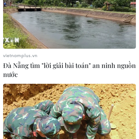
Sở hữu trí tuệ
Quy định sử dụng
RSS
Hỗ trợ
Ngôn ngữ
TTXVN
Dịch vụ tin
Quảng cáo
Liên hệ
vietnamplus.vn
Đà Nẵng tìm "lời giải bài toán" an ninh nguồn
nước
Giấy phép số: 1374/GP-BTTTT do Bộ Thông tin và Truyền thông
cấp ngày 11/9/2008.
Quảng cáo: Phó TBT Nguyễn Thị Tám: 093.5958688, Email:
tamvna@gmail.com
Điện thoại: (024) 39411349 - (024) 39411348, Fax: (024)
39411348
Email:
vietnamplus2008@gmail.com
© Bản quyền thuộc về VietnamPlus, TTXVN. Cấm sao chép dưới