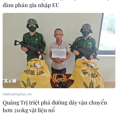
đàm phán gia nhập EU
TIN CÙNG CHUYÊN MỤC
Hà Nội kiên quyết xử lý vi phạm tại
hồ Đồng Đò
08/08/2026 03:29
vietnamplus.vn
Quảng Trị triệt phá đường dây vận chuyển
hơn 210kg vật liệu nổ
Masterise Homes đồng hành cùng