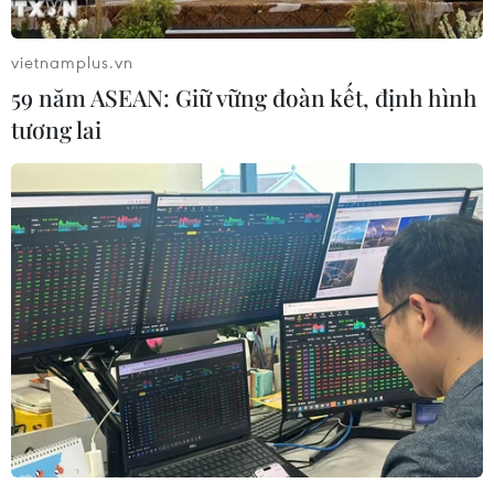
dựng là "anh em song sinh" với tham nhũng.
vietnamplus.vn
59 năm ASEAN: Giữ vững đoàn kết, định hình
tương lai
Chuyển ‘đất vàng’ đại sứ quán sang xây
khách sạn: Bộ Xây dựng nói gì?