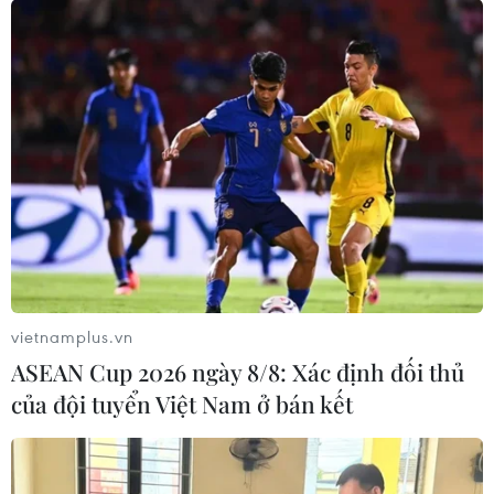
Rà soát đấu giá quyền sử dụng đất, xử lý
nghiêm các trường hợp vi phạm
21/01/2022 01:58
Các tỉnh, thành phố cần tập trung rà soát, kiểm tra công
tác đấu giá quyền sử dụng đất; kịp thời phát hiện, ngăn
chặn hành vi lợi dụng đấu giá đất để gây nhiễu loạn thị
trường, tham nhũng, trục lợi.
vietnamplus.vn
ASEAN Cup 2026 ngày 8/8: Xác định đối thủ
của đội tuyển Việt Nam ở bán kết