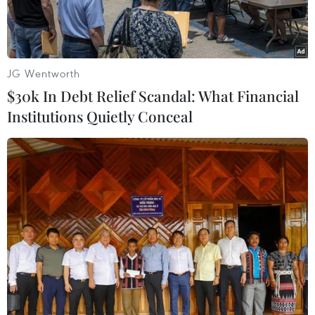
Nhà nước.
JG Wentworth
$30k In Debt Relief Scandal: What Financial
Institutions Quietly Conceal
Vị trí của 2 khu 'đất vàng.' (Nguồn: nld.com.vn)
Ngày 5/3, Sở Tài nguyên và Môi trường thành
phố Đà Nẵng có thông tin gửi các cơ quan thông
tấn, báo chí liên quan đến tiến độ sử dụng 2
khu “đất vàng” có Giấy chứng nhận quyền sử