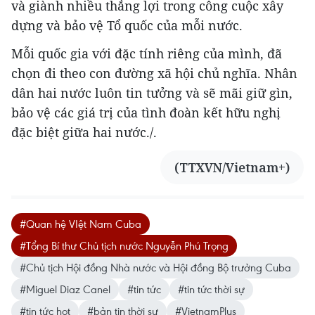
và giành nhiều thắng lợi trong công cuộc xây
dựng và bảo vệ Tổ quốc của mỗi nước.
Mỗi quốc gia với đặc tính riêng của mình, đã
chọn đi theo con đường xã hội chủ nghĩa. Nhân
dân hai nước luôn tin tưởng và sẽ mãi giữ gìn,
bảo vệ các giá trị của tình đoàn kết hữu nghị
đặc biệt giữa hai nước./.
(TTXVN/Vietnam+)
#Quan hệ VIệt Nam Cuba
#Tổng Bí thư Chủ tịch nước Nguyễn Phú Trọng
#Chủ tịch Hội đồng Nhà nước và Hội đồng Bộ trưởng Cuba
#Miguel Diaz Canel
#tin tức
#tin tức thời sự
#tin tức hot
#bản tin thời sự
#VietnamPlus