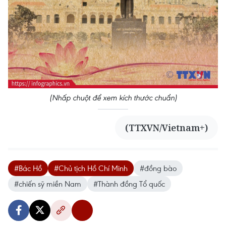
(Nhấp chuột để xem kích thước chuẩn)
(TTXVN/Vietnam+)
#Bác Hồ
#Chủ tịch Hồ Chí Minh
#đồng bào
#chiến sỹ miền Nam
#Thành đồng Tổ quốc