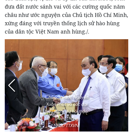
đưa đất nước sánh vai với các cường quốc năm
châu như ước nguyện của Chủ tịch Hồ Chí Minh,
xứng đáng với truyền thống lịch sử hào hùng
của dân tộc Việt Nam anh hùng./.
Chủ tịch nước Nguyễn
Xuân Phúc và các đại
biểu tham dự hội thảo.
(Ảnh: Thống
Nhất/TTXVN)