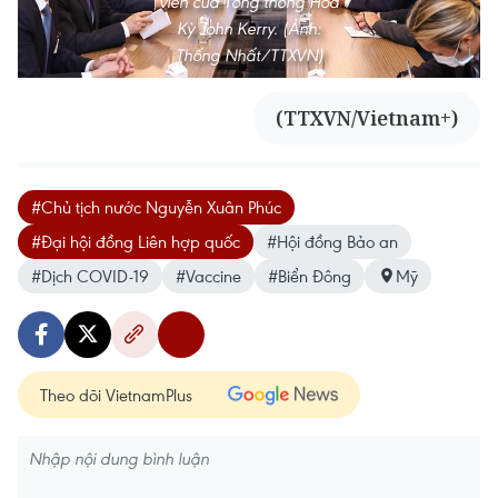
viên của Tổng thống Hoa
Kỳ John Kerry. (Ảnh:
Thống Nhất/TTXVN)
(TTXVN/Vietnam+)
#Chủ tịch nước Nguyễn Xuân Phúc
#Đại hội đồng Liên hợp quốc
#Hội đồng Bảo an
#Dịch COVID-19
#Vaccine
#Biển Đông
Mỹ
Theo dõi VietnamPlus