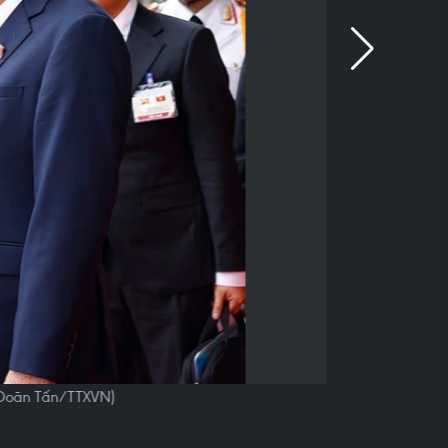
: Doãn Tấn/TTXVN)