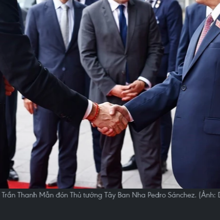
i Trần Thanh Mẫn đón Thủ tướng Tây Ban Nha Pedro Sánchez. (Ảnh