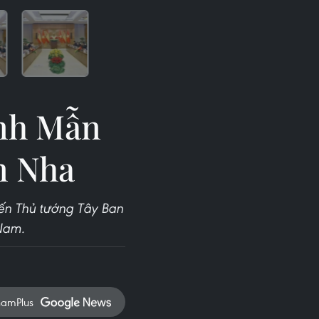
anh Mẫn
n Nha
iến Thủ tướng Tây Ban
Nam.
namPlus