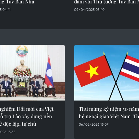
ng Tây Ban Nha
đàm với Thủ tướng Tây Ban 
 04:41
09/04/2025 03:40
nghiệm Đổi mới của Việt
Thư mừng kỷ niệm 50 năm
ỗ trợ Lào xây dựng nền
hệ ngoại giao Việt Nam-Th
ế độc lập, tự chủ
06/08/2026 15:07
026 15:32