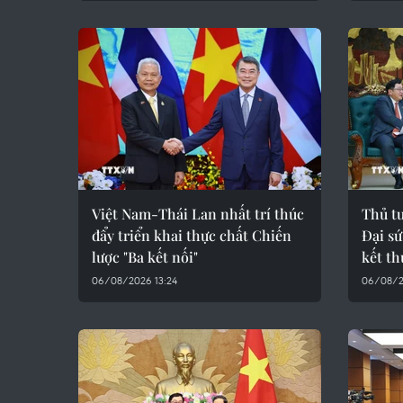
Việt Nam-Thái Lan nhất trí thúc
Thủ t
đẩy triển khai thực chất Chiến
Đại sứ
lược "Ba kết nối"
kết t
06/08/2026 13:24
06/08/2