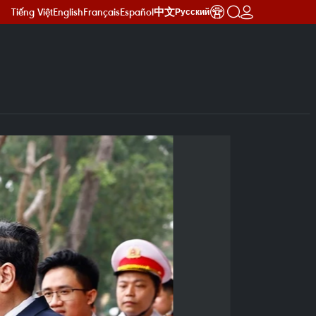
Tiếng Việt
English
Français
Español
中文
Русский