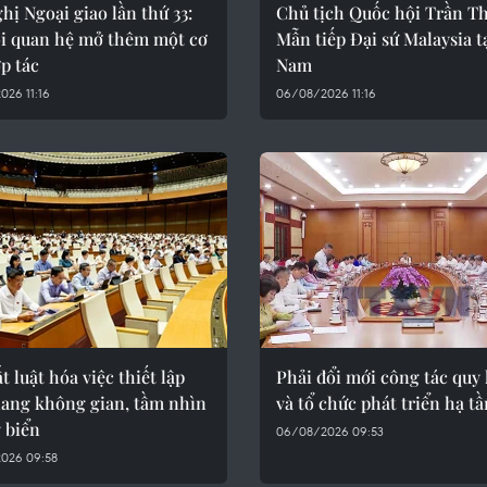
hị Ngoại giao lần thứ 33:
Chủ tịch Quốc hội Trần T
i quan hệ mở thêm một cơ
Mẫn tiếp Đại sứ Malaysia tạ
p tác
Nam
26 11:16
06/08/2026 11:16
t luật hóa việc thiết lập
Phải đổi mới công tác quy
lang không gian, tầm nhìn
và tổ chức phát triển hạ t
 biển
06/08/2026 09:53
026 09:58