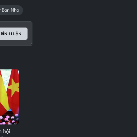
y Ban Nha
 BÌNH LUẬN
h hội