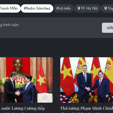
 Thanh Mẫn
#Pedro Sánchez
#hội kiến
TP. Hà Nội
Tâ
GỬI
h nước Lương Cường tiếp
Thủ tướng Phạm Minh Chín