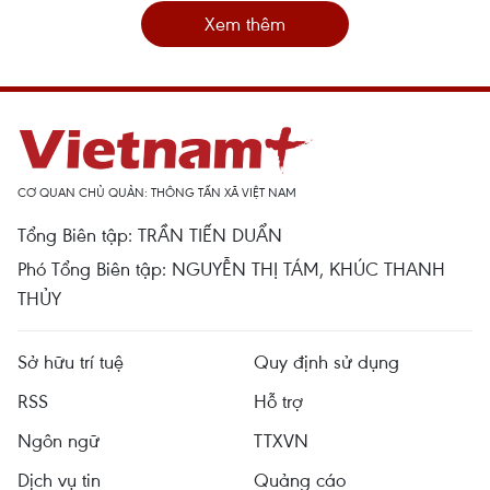
Xem thêm
CƠ QUAN CHỦ QUẢN: THÔNG TẤN XÃ VIỆT NAM
Tổng Biên tập: TRẦN TIẾN DUẨN
Phó Tổng Biên tập: NGUYỄN THỊ TÁM, KHÚC THANH
THỦY
Sở hữu trí tuệ
Quy định sử dụng
RSS
Hỗ trợ
Ngôn ngữ
TTXVN
Dịch vụ tin
Quảng cáo