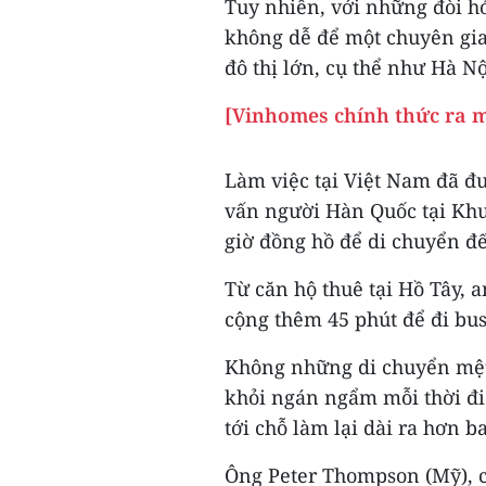
Tuy nhiên, với những đòi hỏ
không dễ để một chuyên gia
đô thị lớn, cụ thể như Hà Nộ
[Vinhomes chính thức ra m
Làm việc tại Việt Nam đã đ
vấn người Hàn Quốc tại Khu
giờ đồng hồ để di chuyển đ
Từ căn hộ thuê tại Hồ Tây, a
cộng thêm 45 phút để đi bus
Không những di chuyển mệt
khỏi ngán ngẩm mỗi thời đi
tới chỗ làm lại dài ra hơn ba
Ông Peter Thompson (Mỹ), c