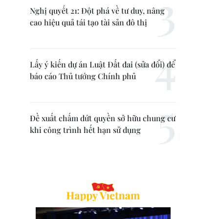
Nghị quyết 21: Đột phá về tư duy, nâng
cao hiệu quả tái tạo tài sản đô thị
Lấy ý kiến dự án Luật Đất đai (sửa đổi) để
báo cáo Thủ tướng Chính phủ
Đề xuất chấm dứt quyền sở hữu chung cư
khi công trình hết hạn sử dụng