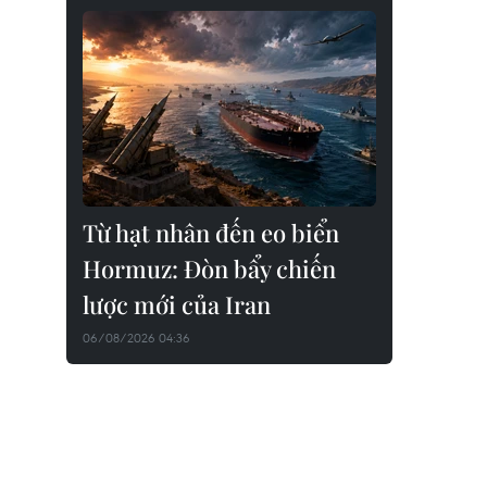
Từ hạt nhân đến eo biển
Hormuz: Đòn bẩy chiến
lược mới của Iran
06/08/2026 04:36