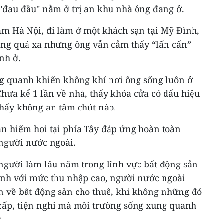
 "đau đầu" nằm ở trị an khu nhà ông đang ở.
âm Hà Nội, đi làm ở một khách sạn tại Mỹ Đình,
ng quá xa nhưng ông vẫn cảm thấy “lấn cấn”
nh ở.
ng quanh khiến không khí nơi ông sống luôn ở
hưa kể 1 lần về nhà, thấy khóa cửa có dấu hiệu
thấy không an tâm chút nào.
án hiếm hoi tại phía Tây đáp ứng hoàn toàn
người nước ngoài.
gười làm lâu năm trong lĩnh vực bất động sản
định với mức thu nhập cao, người nước ngoài
ơn về bất động sản cho thuê, khi không những đó
cấp, tiện nghi mà môi trường sống xung quanh
.