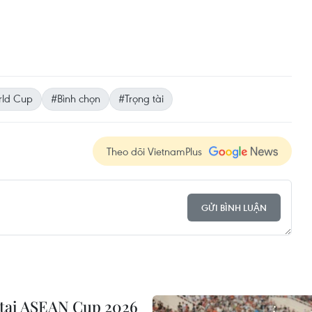
ld Cup
#Bình chọn
#Trọng tài
Theo dõi VietnamPlus
GỬI BÌNH LUẬN
 tại ASEAN Cup 2026