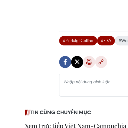
#Pierluigi Collina
#FIFA
#Wor
TIN CÙNG CHUYÊN MỤC
Xem trực tiếp Việt Nam-Campuchia