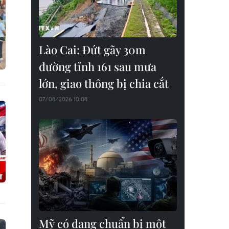
Lào Cai: Đứt gãy 30m
đường tỉnh 161 sau mưa
lớn, giao thông bị chia cắt
07/08/2026 10:08
Mỹ có đang chuẩn bị một