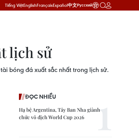
Tiếng Việt
English
Français
Español
中文
Русский
t lịch sử
tài bóng đá xuất sắc nhất trong lịch sử.
ĐỌC NHIỀU
Hạ bệ Argentina, Tây Ban Nha giành
chức vô địch World Cup 2026