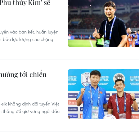
Phù thủy Kim' sẽ
quyền vào bán kết, huấn luyện
ảm bảo lực lượng cho chặng
hướng tới chiến
sik khẳng định đội tuyển Việt
n thắng để giữ vững ngôi đầu