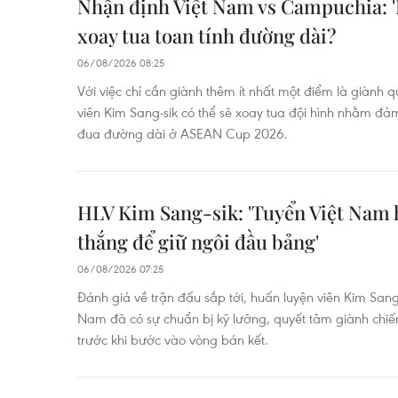
Nhận định Việt Nam vs Campuchia: '
xoay tua toan tính đường dài?
06/08/2026 08:25
Với việc chỉ cần giành thêm ít nhất một điểm là giành 
viên Kim Sang-sik có thể sẽ xoay tua đội hình nhằm đ
đua đường dài ở ASEAN Cup 2026.
HLV Kim Sang-sik: 'Tuyển Việt Nam 
thắng để giữ ngôi đầu bảng'
06/08/2026 07:25
Đánh giá về trận đấu sắp tới, huấn luyện viên Kim Sang-
Nam đã có sự chuẩn bị kỹ lưỡng, quyết tâm giành chiế
trước khi bước vào vòng bán kết.