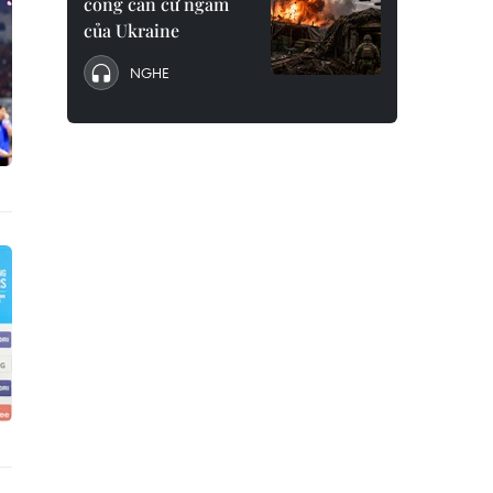
công căn cứ ngầm
của Ukraine
NGHE