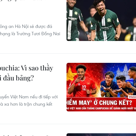
Công an Hà Nội sẽ được đá
g hạng là Trường Tươi Đồng Nai
chia: Vì sao thầy
i đầu bảng?
uyển Việt Nam nếu đi tiếp với
và xa hơn là trận chung kết