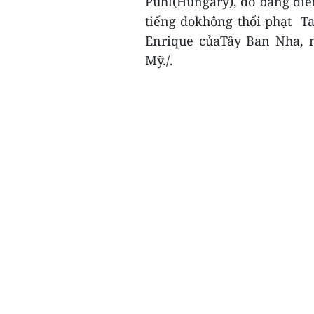
Puhl(Hungary), do bằng điể
tiếng dokhông thổi phạt Tas
Enrique củaTây Ban Nha, m
Mỹ./.