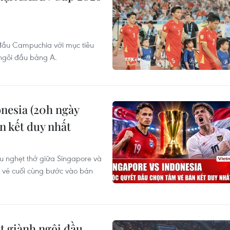
 đầu Campuchia với mục tiêu
ngôi đầu bảng A.
nesia (20h ngày
n kết duy nhất
ầu nghẹt thở giữa Singapore và
m vé cuối cùng bước vào bán
 giành ngôi đầu,