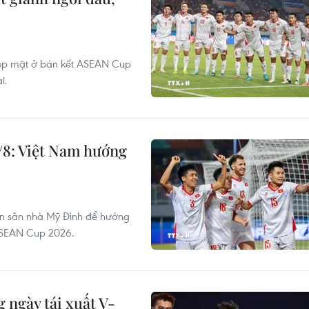
góp mặt ở bán kết ASEAN Cup
i.
/8: Việt Nam hướng
ên sân nhà Mỹ Đình để hướng
 ASEAN Cup 2026.
 ngày tái xuất V-