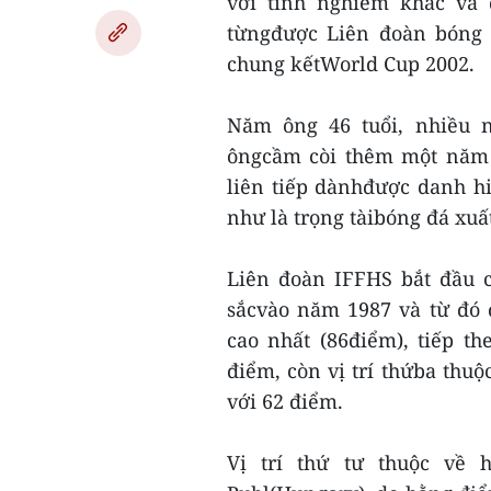
với tính nghiêm khắc và 
từngđược Liên đoàn bóng đ
chung kếtWorld Cup 2002.
Năm ông 46 tuổi, nhiều n
ôngcầm còi thêm một năm 
liên tiếp dànhđược danh hi
như là trọng tàibóng đá xuất
Liên đoàn IFFHS bắt đầu c
sắcvào năm 1987 và từ đó 
cao nhất (86điểm), tiếp t
điểm, còn vị trí thứba thuộ
với 62 điểm.
Vị trí thứ tư thuộc về 