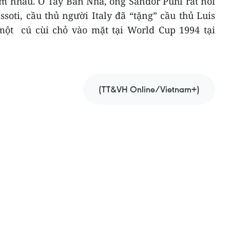
m nhau. Ở Tây Ban Nha, ông Sandor Puhl rất nổi
soti, cầu thủ người Italy đã “tặng” cầu thủ Luis
ột cú cùi chỏ vào mặt tại World Cup 1994 tại
(TT&VH Online/Vietnam+)