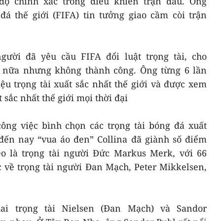
độ chính xác trong điều khiển trận đấu. Ông
á thế giới (FIFA) tin tưởng giao cầm còi trận
gười đã yêu cầu FIFA đổi luật trọng tài, cho
nữa nhưng không thành công. Ông từng 6 lần
ệu trọng tài xuất sắc nhất thế giới và được xem
 sắc nhất thế giới mọi thời đại
ông việc bình chọn các trọng tài bóng đá xuất
đến nay “vua áo đen” Collina đã giành số điểm
heo là trọng tài người Đức Markus Merk, với 66
c về trọng tài người Đan Mạch, Peter Mikkelsen,
hai trọng tài Nielsen (Đan Mạch) và Sandor