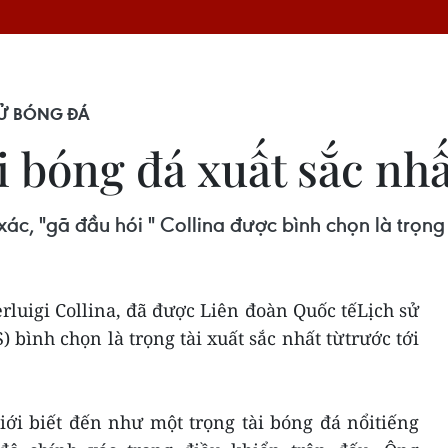
SỬ BÓNG ĐÁ
i bóng đá xuất sắc nhấ
xác, "gã đầu hói " Collina được bình chọn là trọng 
erluigi Collina, đã được Liên đoàn Quốc tếLịch sử
 bình chọn là trọng tài xuất sắc nhất từtrước tới
giới biết đến như một trọng tài bóng đá nổitiếng