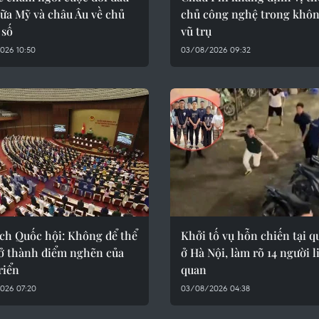
ữa Mỹ và châu Âu về chủ
chủ công nghệ trong khôn
 số
vũ trụ
026 10:50
03/08/2026 09:32
ịch Quốc hội: Không để thể
Khởi tố vụ hỗn chiến tại q
rở thành điểm nghẽn của
ở Hà Nội, làm rõ 14 người l
riển
quan
026 07:20
03/08/2026 04:38