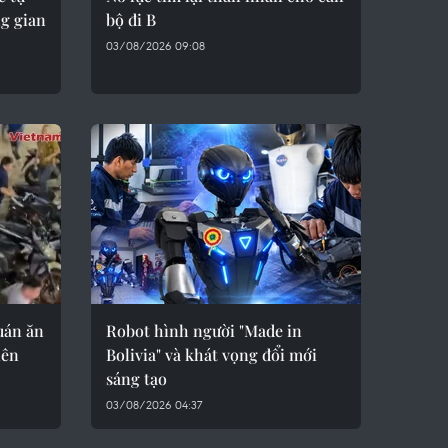
g gian
bộ đi B
03/08/2026 09:08
uán ăn
Robot hình người "Made in
iên
Bolivia" và khát vọng đổi mới
sáng tạo
03/08/2026 04:37