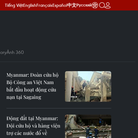
Tiếng Việt
English
Français
Español
中文
Русский
ory
Ảnh 360
Myanmar: Đoàn cứu hộ
Bộ Công an Việt Nam
bắt đầu hoạt động cứu
nạn tại Sagaing
Động đất tại Myanmar:
Đội cứu hộ và hàng viện
trợ các nước đổ về