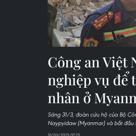
Công an Việt
nghiệp vụ để 
nhân ở Myan
Sáng 31/3, đoàn cứu hộ của Bộ Công
Naypyidaw (Myanmar) và bắt đầu s
31/03/2025 07:25