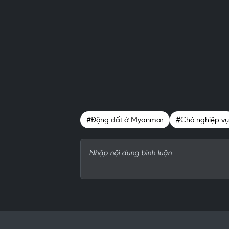
#Động đất ở Myanmar
#Chó nghiệp vụ