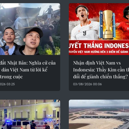
đất Nhật Bản: Nghĩa cử của
Nhận định Việt Nam vs
 dân Việt Nam từ lời kể
Indonesia: Thầy Kim cần t
 trong cuộc
đổi để giành chiến thắng?
026 03:25
03/08/2026 00:06