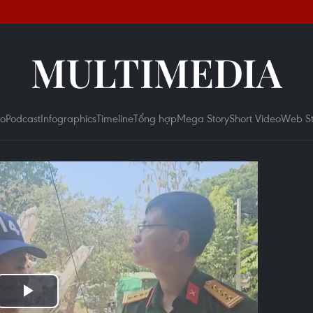
MULTIMEDIA
eo
Podcast
Infographics
Timeline
Tổng hợp
Mega Story
Short Video
Web St
Play