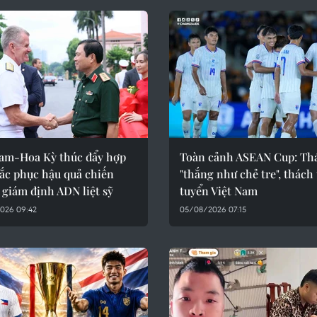
Nam-Hoa Kỳ thúc đẩy hợp
Toàn cảnh ASEAN Cup: Th
ắc phục hậu quả chiến
"thắng như chẻ tre", thách
 giám định ADN liệt sỹ
tuyển Việt Nam
026 09:42
05/08/2026 07:15