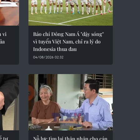
 vi
Báo chí Đông Nam Á "dậy sóng"
của
vì tuyển Việt Nam, chỉ ra lý do
Indonesia thua đau
04/08/2026 02:32
ế tự
Nỗ lực tìm lại thân nhân cho cán