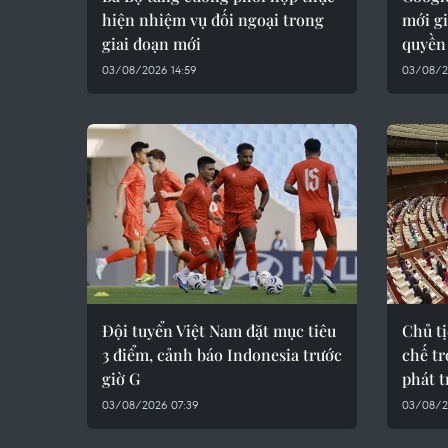
hiện nhiệm vụ đối ngoại trong
mới gi
giai đoạn mới
quyền
03/08/2026 14:59
03/08/2
Đội tuyển Việt Nam đặt mục tiêu
Chủ t
3 điểm, cảnh báo Indonesia trước
chế t
giờ G
phát t
03/08/2026 07:39
03/08/2