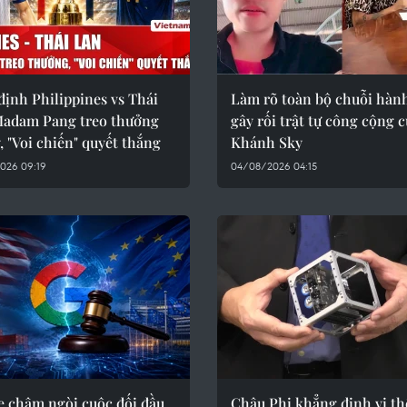
ịnh Philippines vs Thái
Làm rõ toàn bộ chuỗi hành
Madam Pang treo thưởng
gây rối trật tự công cộng 
ỷ, "Voi chiến" quyết thắng
Khánh Sky
026 09:19
04/08/2026 04:15
e châm ngòi cuộc đối đầu
Châu Phi khẳng định vị th