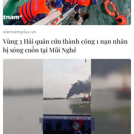
đá thế giới chịu sức ép
trận hòa khó tin trước chủ
chưa từng có
nhà Thái Lan
06/08/2026 04:12
06/08/2026 02:38
vietnamplus.vn
Vùng 3 Hải quân cứu thành công 1 nạn nhân
bị sóng cuốn tại Mũi Nghê
Toàn cảnh ASEAN Cup:
Nhận định Philippines vs
Thái Lan "thắng như chẻ
Thái Lan: Madam Pang
tre", thách thức tuyển Việt
treo thưởng tiền tỷ, "Voi
Nam
chiến" quyết thắng
05/08/2026 07:15
04/08/2026 09:19