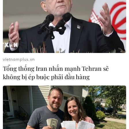
Cục diện ASEAN Cup: Việt
Lịch thi đấu ASEAN Cup
Nam quyết giành ngôi đầu,
2026 ngày 7/8: Việt Nam
Thái Lan vẫn có thể bị loại
hướng đến ngôi đầu
07/08/2026 02:29
07/08/2026 00:07
vietnamplus.vn
Tổng thống Iran nhấn mạnh Tehran sẽ
không bị ép buộc phải đầu hàng
Công Phượng gặp thử
Nhận định Việt Nam vs
thách lớn trong ngày tái
Campuchia: Vì sao thầy trò
xuất V-League 2026/27
HLV Kim Sang-sik cần
giành ngôi đầu bảng?
06/08/2026 11:49
06/08/2026 11:05