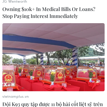
JG Wentworth
Owning $10k+ In Medical Bills Or Loans?
Stop Paying Interest Immediately
#Serie A
#Cristiano Ronaldo
#Juventus
#COVID-19
Italy
vietnamplus.vn
Đội K93 quy tập được 11 bộ hài cốt liệt sỹ trên