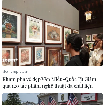
ASEAN Cup 2026: Truyền
HLV Kim Sang-sik: 'Tôi
thông châu Á ca ngợi chiến
mong Đình Bắc vươn xa
thắng của tuyển Việt Nam
hơn tầm Đông Nam Á'
07/08/2026 22:58
07/08/2026 16:54
vietnamplus.vn
Khám phá vẻ đẹp Văn Miếu-Quốc Tử Giám
qua 120 tác phẩm nghệ thuật đa chất liệu
ASEAN Cup 2026: Tuyển
Đình Bắc rực sáng với cú