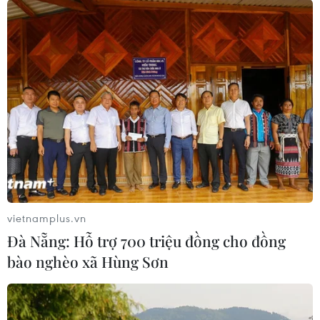
CƠ QUAN CHỦ QUẢN: THÔNG TẤN XÃ VIỆT NAM
Tổng Biên tập: TRẦN TIẾN DUẨN
Phó Tổng Biên tập: NGUYỄN THỊ TÁM, KHÚC THANH
THỦY
Sở hữu trí tuệ
Quy định sử dụng
RSS
Hỗ trợ
Ngôn ngữ
TTXVN
vietnamplus.vn
Dịch vụ tin
Quảng cáo
Đà Nẵng: Hỗ trợ 700 triệu đồng cho đồng
Liên hệ
bào nghèo xã Hùng Sơn