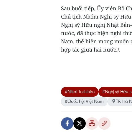
Sau buổi tiếp, Ủy viên Bộ C
Chủ tịch Nhóm Nghị sỹ Hữu 
Nghị sỹ Hữu nghị Nhật Bản-
nước, đã thực hiện nghi thứ
Nam, thể hiện mong muốn c
hợp tác giữa hai nước./.
#Nikai Toshihiro
#Nghị sỹ Hữu n
#Quốc hội Việt Nam
TP. Hà N