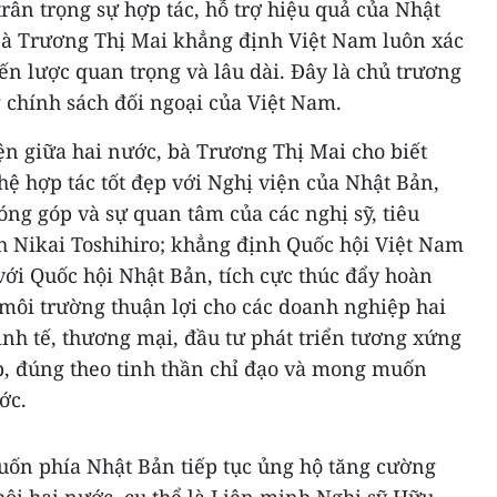
ân trọng sự hợp tác, hỗ trợ hiệu quả của Nhật
bà Trương Thị Mai khẳng định Việt Nam luôn xác
iến lược quan trọng và lâu dài. Đây là chủ trương
 chính sách đối ngoại của Việt Nam.
ện giữa hai nước, bà Trương Thị Mai cho biết
ệ hợp tác tốt đẹp với Nghị viện của Nhật Bản,
óng góp và sự quan tâm của các nghị sỹ, tiêu
h Nikai Toshihiro; khẳng định Quốc hội Việt Nam
 với Quốc hội Nhật Bản, tích cực thúc đẩy hoàn
o môi trường thuận lợi cho các doanh nghiệp hai
nh tế, thương mại, đầu tư phát triển tương xứng
ẹp, đúng theo tinh thần chỉ đạo và mong muốn
ớc.
ốn phía Nhật Bản tiếp tục ủng hộ tăng cường
hội hai nước, cụ thể là Liên minh Nghị sỹ Hữu