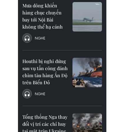
Mưa dông khiến
hàng chục chuyến
bay tới Nội Bài
không thể hạ cánh
NGHE
Houthi bị nghi đứng
sau vụ tấn công đánh
chìm tàu hàng Ấn Độ
trên Biển Đỏ
NGHE
Tổng thống Nga thay
đổi vị trí các chỉ huy
tại mặt trận Ukraine