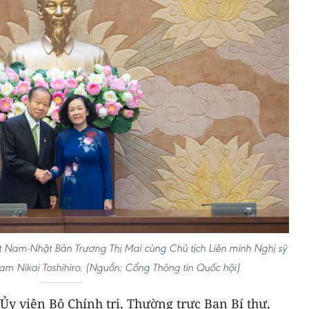
t Nam-Nhật Bản Trương Thị Mai cùng Chủ tịch Liên minh Nghị sỹ
am Nikai Toshihiro. (Nguồn: Cổng Thông tin Quốc hội)
 Ủy viên Bộ Chính trị, Thường trực Ban Bí thư,