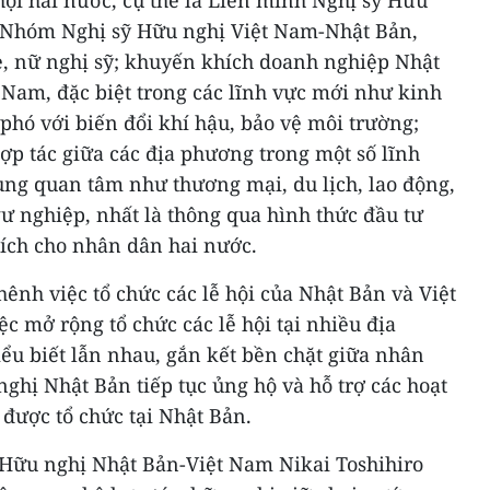
 Nhóm Nghị sỹ Hữu nghị Việt Nam-Nhật Bản,
rẻ, nữ nghị sỹ; khuyến khích doanh nghiệp Nhật
t Nam, đặc biệt trong các lĩnh vực mới như kinh
 phó với biến đổi khí hậu, bảo vệ môi trường;
hợp tác giữa các địa phương trong một số lĩnh
ùng quan tâm như thương mại, du lịch, lao động,
ư nghiệp, nhất là thông qua hình thức đầu tư
i ích cho nhân dân hai nước.
nh việc tổ chức các lễ hội của Nhật Bản và Việt
ệc mở rộng tổ chức các lễ hội tại nhiều địa
ểu biết lẫn nhau, gắn kết bền chặt giữa nhân
nghị Nhật Bản tiếp tục ủng hộ và hỗ trợ các hoạt
được tổ chức tại Nhật Bản.
 Hữu nghị Nhật Bản-Việt Nam Nikai Toshihiro