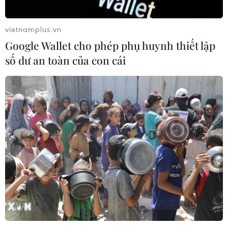
23/07/2026 11:47
vietnamplus.vn
Google Wallet cho phép phụ huynh thiết lập
Thị trường bất động sản: Giá nhà
số dư an toàn của con cái
chưa hạ, người mua chọn lọc hơn
23/07/2026 08:48
Quảng Ninh xử lý nghiêm hành vi
nhũng nhiễu trong giải quyết thủ tục
đất đai
22/07/2026 11:11
Đà Nẵng hoàn thành tháo gỡ gần
2.000 dự án tồn đọng, khơi thông