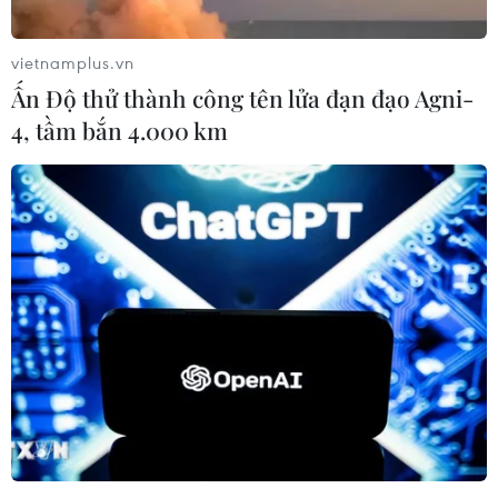
vietnamplus.vn
Ấn Độ thử thành công tên lửa đạn đạo Agni-
4, tầm bắn 4.000 km
#Bất động sản
#Khu nghỉ dưỡng biển
#Ngọc Viên Islands-Hà Nội
Theo dõi VietnamPlus