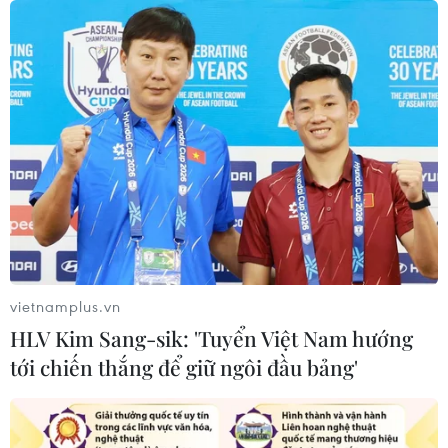
16/07/2026 06:42
Xem thêm
CƠ QUAN CHỦ QUẢN: THÔNG TẤN XÃ VIỆT NAM
Tổng Biên tập: TRẦN TIẾN DUẨN
Phó Tổng Biên tập: NGUYỄN THỊ TÁM, KHÚC THANH
vietnamplus.vn
THỦY
HLV Kim Sang-sik: 'Tuyển Việt Nam hướng
tới chiến thắng để giữ ngôi đầu bảng'
Sở hữu trí tuệ
Quy định sử dụng
RSS
Hỗ trợ