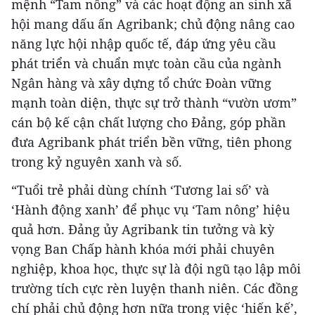
mệnh “Tam nông” và các hoạt động an sinh xã
hội mang dấu ấn Agribank; chủ động nâng cao
năng lực hội nhập quốc tế, đáp ứng yêu cầu
phát triển và chuẩn mực toàn cầu của ngành
Ngân hàng và xây dựng tổ chức Đoàn vững
mạnh toàn diện, thực sự trở thành “vườn ươm”
cán bộ kế cận chất lượng cho Đảng, góp phần
đưa Agribank phát triển bền vững, tiên phong
trong kỷ nguyên xanh và số.
“Tuổi trẻ phải dùng chính ‘Tương lai số’ và
‘Hành động xanh’ để phục vụ ‘Tam nông’ hiệu
quả hơn. Đảng ủy Agribank tin tưởng và kỳ
vọng Ban Chấp hành khóa mới phải chuyên
nghiệp, khoa học, thực sự là đội ngũ tạo lập môi
trường tích cực rèn luyện thanh niên. Các đồng
chí phải chủ động hơn nữa trong việc ‘hiến kế’,