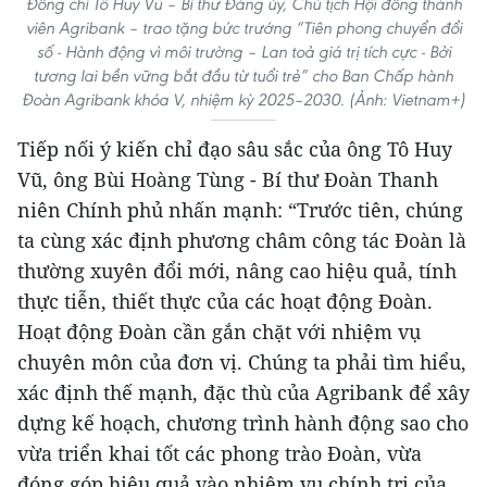
Đồng chí Tô Huy Vũ – Bí thư Đảng ủy, Chủ tịch Hội đồng thành
viên Agribank – trao tặng bức trướng “Tiên phong chuyển đổi
số - Hành động vì môi trường – Lan toả giá trị tích cực - Bởi
tương lai bền vững bắt đầu từ tuổi trẻ” cho Ban Chấp hành
Đoàn Agribank khóa V, nhiệm kỳ 2025–2030. (Ảnh: Vietnam+)
Tiếp nối ý kiến chỉ đạo sâu sắc của ông Tô Huy
Vũ, ông Bùi Hoàng Tùng - Bí thư Đoàn Thanh
niên Chính phủ nhấn mạnh: “Trước tiên, chúng
ta cùng xác định phương châm công tác Đoàn là
thường xuyên đổi mới, nâng cao hiệu quả, tính
thực tiễn, thiết thực của các hoạt động Đoàn.
Hoạt động Đoàn cần gắn chặt với nhiệm vụ
chuyên môn của đơn vị. Chúng ta phải tìm hiểu,
xác định thế mạnh, đặc thù của Agribank để xây
dựng kế hoạch, chương trình hành động sao cho
vừa triển khai tốt các phong trào Đoàn, vừa
đóng góp hiệu quả vào nhiệm vụ chính trị của