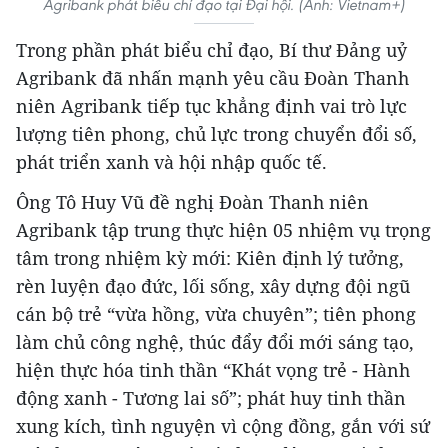
Agribank phát biểu chỉ đạo tại Đại hội. (Ảnh: Vietnam+)
Trong phần phát biểu chỉ đạo, Bí thư Đảng uỷ
Agribank đã nhấn mạnh yêu cầu Đoàn Thanh
niên Agribank tiếp tục khẳng định vai trò lực
lượng tiên phong, chủ lực trong chuyển đổi số,
phát triển xanh và hội nhập quốc tế.
Ông Tô Huy Vũ đề nghị Đoàn Thanh niên
Agribank tập trung thực hiện 05 nhiệm vụ trọng
tâm trong nhiệm kỳ mới: Kiên định lý tưởng,
rèn luyện đạo đức, lối sống, xây dựng đội ngũ
cán bộ trẻ “vừa hồng, vừa chuyên”; tiên phong
làm chủ công nghệ, thúc đẩy đổi mới sáng tạo,
hiện thực hóa tinh thần “Khát vọng trẻ - Hành
động xanh - Tương lai số”; phát huy tinh thần
xung kích, tình nguyện vì cộng đồng, gắn với sứ