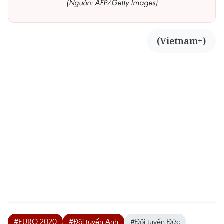
(Nguồn: AFP/Getty Images)
(Vietnam+)
#EURO 2020
#Đội tuyển Anh
#Đội tuyển Đức