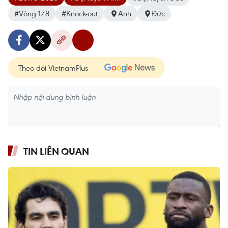
#Vòng 1/8
#Knock-out
Anh
Đức
Theo dõi VietnamPlus
TIN LIÊN QUAN