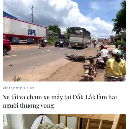
#Đảo Bali
#Du lịch Indonesia
#Du khách nước ngoài
#Bảo tồn văn hóa
#Thu thuế
Indonesia
vietnamplus.vn
Theo dõi VietnamPlus
Xe tải va chạm xe máy tại Đắk Lắk làm hai
người thương vong