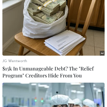
TIN LIÊN QUAN
JG Wentworth
$15k In Unmanageable Debt? The "Relief
Program" Creditors Hide From You
Indonesia mạnh tay xử lý du khách quốc tế
thiếu chuẩn mực khi đến Bali
02/08/2023 04:57