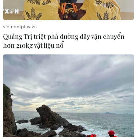
không thể bỏ lỡ khi đến Quy Nhơn
Đông
07/08/2026 07:46
vietnamplus.vn
Quảng Trị triệt phá đường dây vận chuyển
Hàn Quốc đầu tư xây “Thung lũng
hơn 210kg vật liệu nổ
K-Vietnam” gắn với hậu duệ dòng họ
Lý
07/08/2026 06:30
APEC 2027 mở ra vận hội
mới cho Phú Quốc
07/08/2026 04:43
Nhịp điệu Samulnori vang