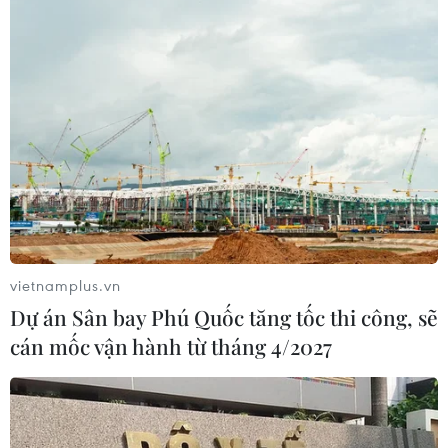
06/08/2026 07:34
Độc đáo Lễ hội đuốc tại tỉnh
Tứ Xuyên của Trung Quốc
06/08/2026 04:33
Buôn Ma Thuột - đô thị dưới
những tán cổ thụ
06/08/2026 04:22
vietnamplus.vn
Dự án Sân bay Phú Quốc tăng tốc thi công, sẽ
cán mốc vận hành từ tháng 4/2027
Công viên địa chất Trương
Dịch Đan Hà của Trung Quốc vào
mùa du lịch cao điểm
06/08/2026 04:13