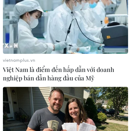
Chính quyền Bali thiết lập đường dây nóng để người
dân và du khách có thể thông báo kịp thời các hành vi
gây rối của du khách quốc tế và có biện pháp xử lý kịp
thời.
vietnamplus.vn
Việt Nam là điểm đến hấp dẫn với doanh
nghiệp bán dẫn hàng đầu của Mỹ