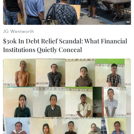
JG Wentworth
$30k In Debt Relief Scandal: What Financial
Institutions Quietly Conceal
Khách du lịch tại Bali, Indonesia. (Ảnh: AFP/TTXVN)
Theo phóng viên TTXVN tại Indonesia, "thiên
đường nghỉ dưỡng" Bali của nước này đã bắt
đầu áp thuế 150.000 rupiah (10 USD) đối với du
khách nước ngoài đến từ ngày 13/2, để bảo tồn