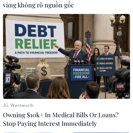
vàng không rõ nguồn gốc
thuế với du khách quốc tế
tại 5 điểm đến
Việc triển khai loại thuế này sẽ
được xác định dựa trên kết quả
đánh giá trên 3 khía cạnh, bao
gồm khả năng tiếp cận, tiện nghi
và điểm tham quan.
(TTXVN/Vietnam+)
JG Wentworth
Owning $10k+ In Medical Bills Or Loans?
Stop Paying Interest Immediately