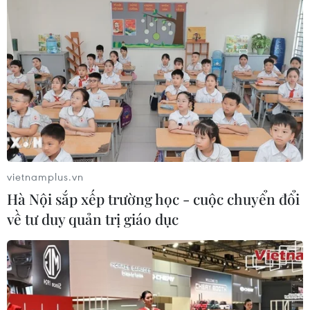
Nam tạo "cơn địa chấn" trên truyền
thông khu vực
04/08/2026 02:45
Báo chí Đông Nam Á "dậy
sóng" vì tuyển Việt Nam, chỉ ra lý do
Indonesia thua đau
04/08/2026 02:32
vietnamplus.vn
Hà Nội sắp xếp trường học - cuộc chuyển đổi
Xem thêm
về tư duy quản trị giáo dục
CƠ QUAN CHỦ QUẢN: THÔNG TẤN XÃ VIỆT NAM