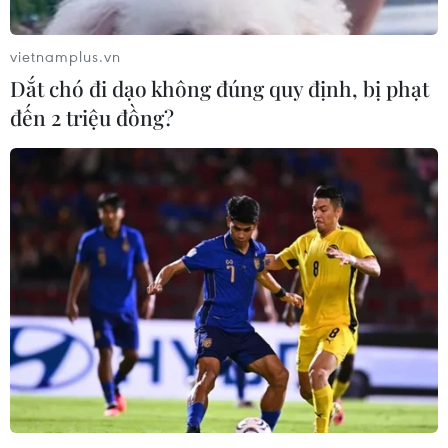
Công Phượng gặp thử thách lớn
vietnamplus.vn
trong ngày tái xuất V-League 2026/27
Dắt chó đi dạo không đúng quy định, bị phạt
06/08/2026 11:49
đến 2 triệu đồng?
Nhận định Việt Nam vs
Campuchia: Vì sao thầy trò HLV Kim
Sang-sik cần giành ngôi đầu bảng?
06/08/2026 11:05
Nhận định Việt Nam vs Campuchia:
'Phù thủy Kim' sẽ xoay tua toan tính
đường dài?
06/08/2026 08:25