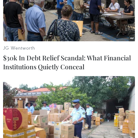
07/08/2026 11:38
Xem trực tiếp Việt Nam-Campuchia
tại ASEAN Cup 2026 trên kênh nào?
07/08/2026 09:49
JG Wentworth
$30k In Debt Relief Scandal: What Financial
Nhận định Singapore vs
Institutions Quietly Conceal
Indonesia (20h ngày 7/8): Cuộc quyết
đấu giành tấm vé bán kết duy nhất
07/08/2026 08:41
Cục diện ASEAN Cup: Việt Nam
quyết giành ngôi đầu, Thái Lan vẫn
có thể bị loại
07/08/2026 02:29