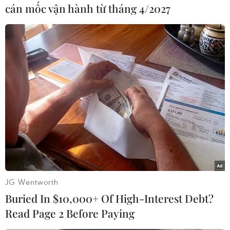
cán mốc vận hành từ tháng 4/2027
#Thể thao
#Thể chất
#Nhà trường
#Mục tiêu
Áo
Theo dõi VietnamPlus
JG Wentworth
TIN CÙNG CHUYÊN MỤC
Buried In $10,000+ Of High-Interest Debt?
ASEAN Cup 2026 ngày 8/8: Xác định
Read Page 2 Before Paying
đối thủ của đội tuyển Việt Nam ở bán