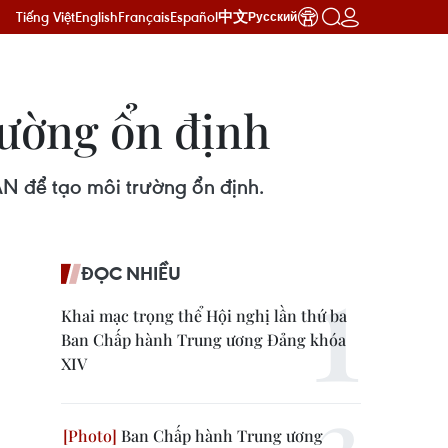
Tiếng Việt
English
Français
Español
中文
Русский
rường ổn định
AN để tạo môi trường ổn định.
ĐỌC NHIỀU
Khai mạc trọng thể Hội nghị lần thứ ba
Ban Chấp hành Trung ương Đảng khóa
XIV
Ban Chấp hành Trung ương