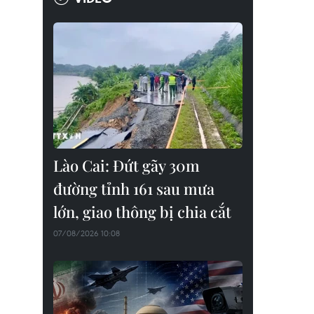
Lào Cai: Đứt gãy 30m
đường tỉnh 161 sau mưa
lớn, giao thông bị chia cắt
07/08/2026 10:08