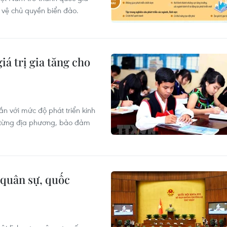
o vệ chủ quyền biển đảo.
iá trị gia tăng cho
gắn với mức độ phát triển kinh
ủa từng địa phương, bảo đảm
 quân sự, quốc