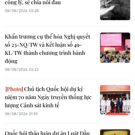
công lý, sẻ chia nỗi đau
08/08/2026 03:28
Khẩn trương cụ thể hóa Nghị quyết
số 23-NQ/TW và Kết luận số 49-
KL/TW thành chương trình hành
động
08/08/2026 03:23
Chủ tịch Quốc hội dự kỷ
niệm 70 năm Ngày truyền thống lực
lượng Cảnh sát kinh tế
08/08/2026 01:59
Quốc hội thảo luận dự án Luật Dầu