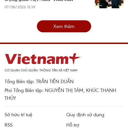
07/08/2026 13:39
Xem thêm
CƠ QUAN CHỦ QUẢN: THÔNG TẤN XÃ VIỆT NAM
Tổng Biên tập: TRẦN TIẾN DUẨN
Phó Tổng Biên tập: NGUYỄN THỊ TÁM, KHÚC THANH
THỦY
Sở hữu trí tuệ
Quy định sử dụng
RSS
Hỗ trợ