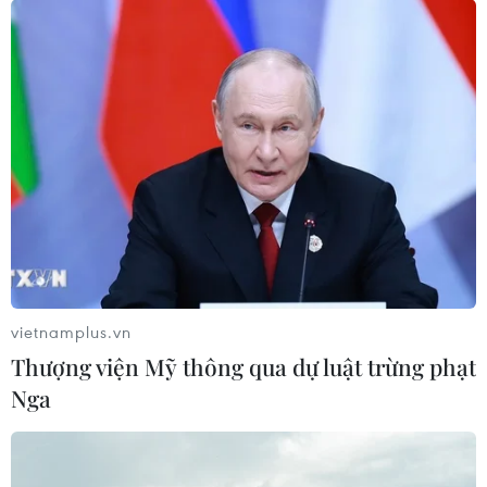
Tăng cường
05/08/2026 13:30
Hơn 100 người thiệt mạng trong mùa
mưa khốc liệt ở Ấn Độ
05/08/2026 09:39
Trung Quốc phóng thành công hai
vệ tinh siêu phổ Đông Phương Huệ
Nhãn
vietnamplus.vn
05/08/2026 07:16
Thượng viện Mỹ thông qua dự luật trừng phạt
Nga
Xem thêm