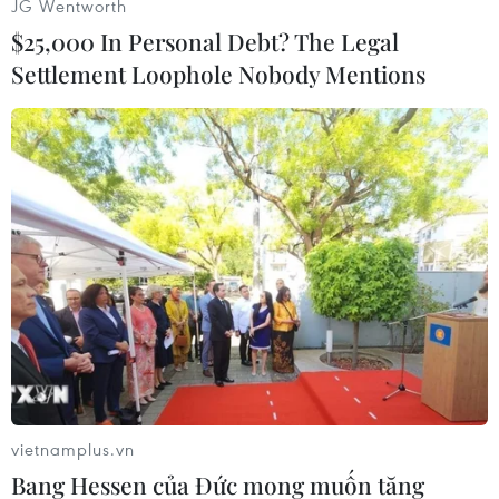
JG Wentworth
$25,000 In Personal Debt? The Legal
Settlement Loophole Nobody Mentions
#Hàn Quốc
#Triều Tiên
#Viện trợ
#Lương thực
#Giám sát
Hàn Quốc
Triều Tiên
Theo dõi VietnamPlus
vietnamplus.vn
Bang Hessen của Đức mong muốn tăng