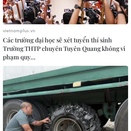
vietnamplus.vn
Các trường đại học sẽ xét tuyển thí sinh
Trường THTP chuyên Tuyên Quang không vi
phạm quy…
Bộ trưởng Công thương Ấn Độ Piyush Goyal. (Ảnh: DNA India)
Theo phóng viên TTXVN tại New Delhi, Bộ
trưởng Công thương Ấn Độ Piyush Goyal ngày
27/8 cho rằng các cộng đồng doanh nghiệp của
Ấn Độ và Hiệp hội các quốc gia Đông Nam Á
(ASEAN) cần nỗ lực để giải quyết những khác