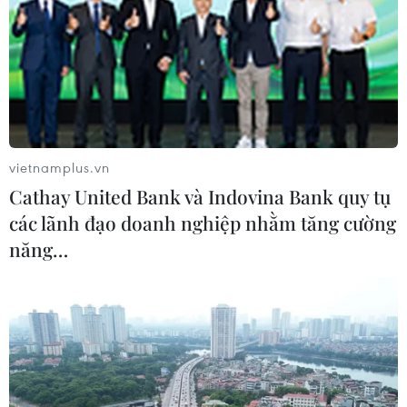
12/08/2020 02:05
Quá trình đàm phán Hiệp định đối tác kinh tế toàn diện
khu vực (RCEP) đã bước vào giai đoạn cuối cùng - giai
đoạn rà soát hoàn thiện thủ tục pháp lý.
vietnamplus.vn
Cathay United Bank và Indovina Bank quy tụ
các lãnh đạo doanh nghiệp nhằm tăng cường
năng…