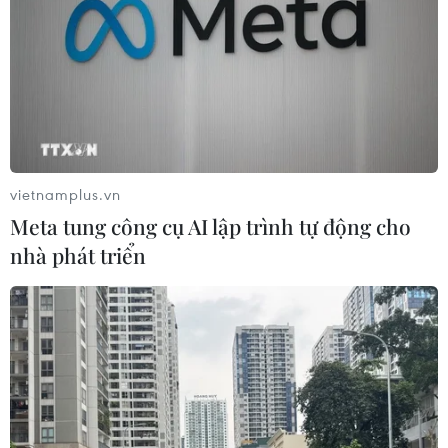
nghiệp làm trung tâm đổi mới sáng
tạo
02/08/2026 08:44
Khơi thông thể chế để doanh nghiệp
Nhà nước dẫn dắt tăng trưởng
31/07/2026 12:35
vietnamplus.vn
Meta tung công cụ AI lập trình tự động cho
nhà phát triển
Việt Nam từng bước làm chủ công
nghệ 6G
31/07/2026 08:04
Xem thêm