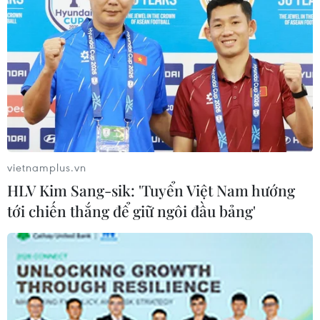
dẫn.
vietnamplus.vn
HLV Kim Sang-sik: 'Tuyển Việt Nam hướng
tới chiến thắng để giữ ngôi đầu bảng'
Quá trình đàm phán RCEP đã bước vào
giai đoạn cuối cùng