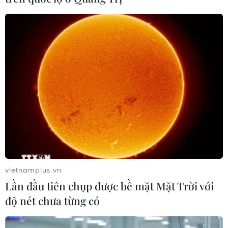
#Cộng đồng doanh nghiệp
#ASEAN
#Hàng rào phi thuế quan
#Mở cửa
#Thị trường
#Thương mại hai chiều
Ấn Độ
Theo dõi VietnamPlus
vietnamplus.vn
Lần đầu tiên chụp được bề mặt Mặt Trời với
độ nét chưa từng có
TIN LIÊN QUAN