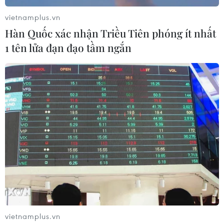
và khác biệt.
vietnamplus.vn
Quan chức này khẳng định, điều quan trọng là
Hàn Quốc xác nhận Triều Tiên phóng ít nhất
các doanh nghiệp hai bên phải làm việc để giải
1 tên lửa đạn đạo tầm ngắn
quyết những khác biệt, tạo ra các chuỗi giá trị
khu vực đáng tin cậy hơn, dỡ bỏ các rào cản phi
thuế quan ở cả hai bên, đảm bảo tính nghiêm
minh của quy tắc xuất xứ và mở cửa thị trường
để mở rộng thương mại.
Theo Bộ trưởng Goyal, cuộc họp Hội đồng Kinh
doanh ASEAN-Ấn Độ là một diễn đàn tốt để thảo
luận về các mối quan tâm và các phương pháp
tốt nhất, chia sẻ ý tưởng và làm nổi bật các vấn
đề.
Quan chức này lưu ý, hiện hai bên vẫn chưa thể
vietnamplus.vn