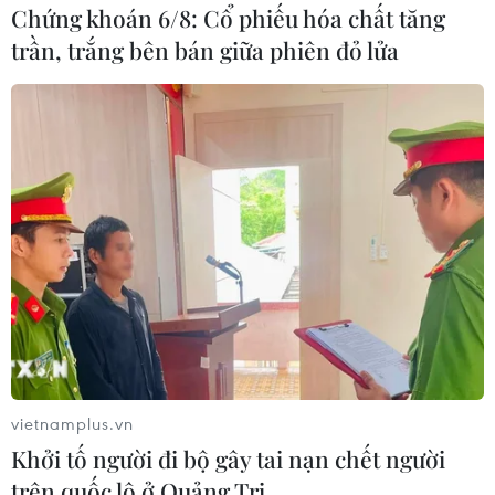
bắt đầu rà soát Hiệp định thương mại tự do
Chứng khoán 6/8: Cổ phiếu hóa chất tăng
(FTA) về hàng hóa. Thương mại hai chiều chỉ
trần, trắng bên bán giữa phiên đỏ lửa
tăng từ 57 tỷ USD năm 2010 lên 77 tỷ USD trong
khoảng 9-10 năm và đây không phải là một bức
tranh thú vị./.
(TTXVN/Vietnam+)
vietnamplus.vn
Khởi tố người đi bộ gây tai nạn chết người
trên quốc lộ ở Quảng Trị