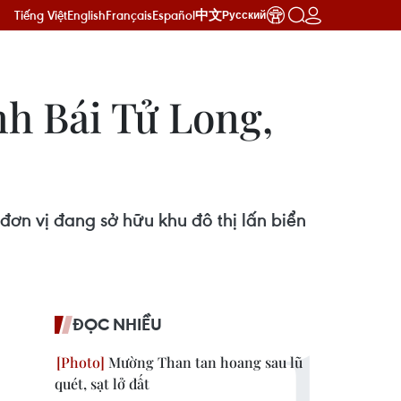
Tiếng Việt
English
Français
Español
中文
Русский
h Bái Tử Long,
đơn vị đang sở hữu khu đô thị lấn biển
ĐỌC NHIỀU
Mường Than tan hoang sau lũ
quét, sạt lở đất