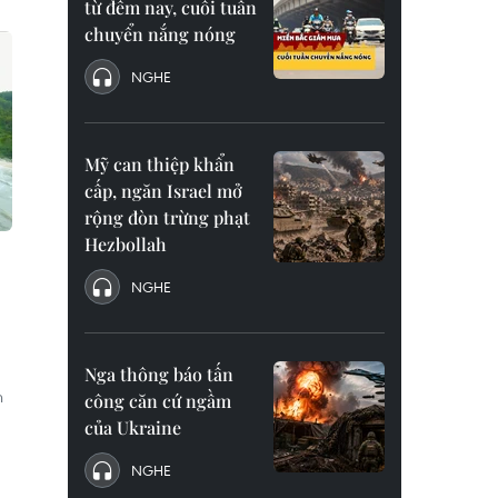
từ đêm nay, cuối tuần
chuyển nắng nóng
NGHE
Mỹ can thiệp khẩn
cấp, ngăn Israel mở
rộng đòn trừng phạt
Hezbollah
NGHE
Nga thông báo tấn
n
công căn cứ ngầm
của Ukraine
NGHE