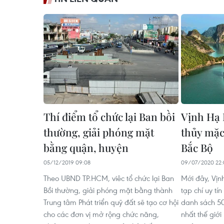
Thí điểm tổ chức lại Ban bồi
Vịnh Hạ 
thường, giải phóng mặt
thủy mặc
bằng quận, huyện
Bắc Bộ
05/12/2019 09:08
09/07/2020 22:
Theo UBND TP.HCM, viêc tổ chức lại Ban
Mới đây, Vịn
Bồi thường, giải phóng mặt bằng thành
tạp chí uy tí
Trung tâm Phát triển quỹ đất sẽ tạo cơ hội
danh sách 50
cho các đơn vị mở rộng chức năng,
nhất thế giới