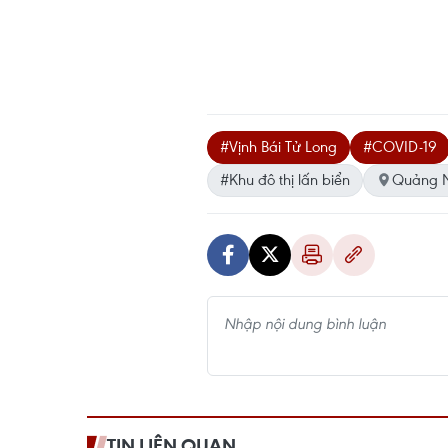
#Vịnh Bái Tử Long
#COVID-19
#Khu đô thị lấn biển
Quảng N
TIN LIÊN QUAN