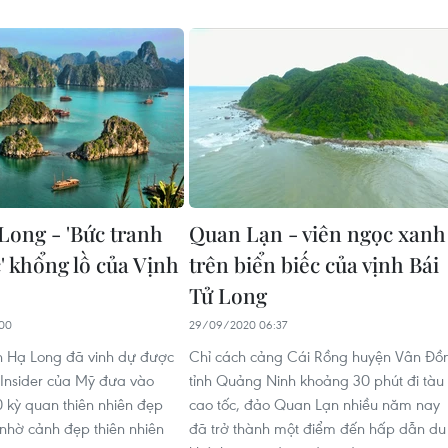
Long - 'Bức tranh
Quan Lạn - viên ngọc xanh
' khổng lồ của Vịnh
trên biển biếc của vịnh Bái
Tử Long
00
29/09/2020 06:37
h Hạ Long đã vinh dự được
Chỉ cách cảng Cái Rồng huyện Vân Đồ
n Insider của Mỹ đưa vào
tỉnh Quảng Ninh khoảng 30 phút đi tàu
 kỳ quan thiên nhiên đẹp
cao tốc, đảo Quan Lạn nhiều năm nay
 nhờ cảnh đẹp thiên nhiên
đã trở thành một điểm đến hấp dẫn du