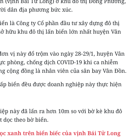
ển (vịnh Bái Tử Long) ở khu đô thị Đông Phương,
ời dân địa phương bức xúc.
biển là Công ty Cổ phần đầu tư xây dựng đô thị
ở hữu khu đô thị lấn biển lớn nhất huyện Vân
đơn vị này đổ trộm vào ngày 28-29/1, huyện Vân
ực phòng, chống dịch COVID-19 khi ca nhiễm
ong cộng đồng là nhân viên của sân bay Vân Đồn.
 lấp biển đều được doanh nghiệp này thực hiện
iệp này đã lấn ra hơn 10m so với bờ kè khu đô
t dọc theo bờ biển.
ọc xanh trên biển biếc của vịnh Bái Tử Long