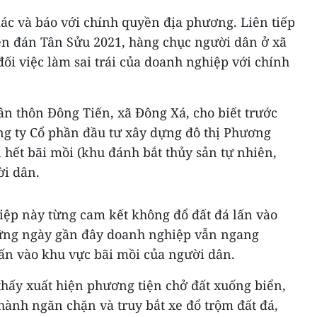
iác và báo với chính quyền địa phương. Liên tiếp
n đán Tân Sửu 2021, hàng chục người dân ở xã
ối việc làm sai trái của doanh nghiệp với chính
n thôn Đông Tiến, xã Đông Xá, cho biết trước
ng ty Cổ phần đầu tư xây dựng đô thị Phương
 hết bãi mồi (khu đánh bắt thủy sản tự nhiên,
ời dân.
iệp này từng cam kết không đổ đất đá lấn vào
ững ngày gần đây doanh nghiệp vẫn ngang
lấn vào khu vực bãi mồi của người dân.
 thấy xuất hiện phương tiện chở đất xuống biển,
hành ngăn chặn và truy bắt xe đổ trộm đất đá,