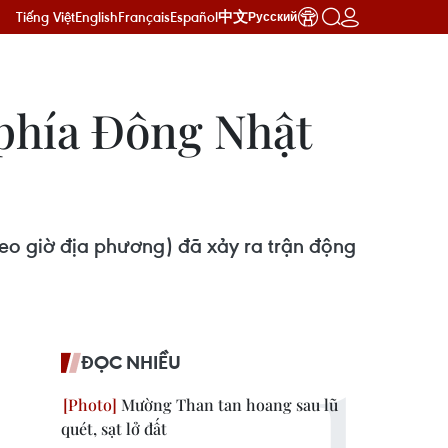
Tiếng Việt
English
Français
Español
中文
Русский
 phía Đông Nhật
eo giờ địa phương) đã xảy ra trận động
ĐỌC NHIỀU
Mường Than tan hoang sau lũ
quét, sạt lở đất