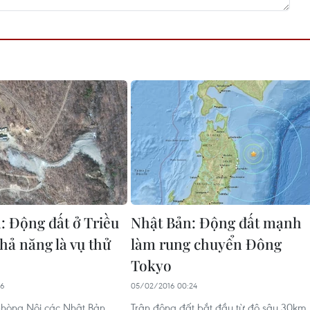
: Động đất ở Triều
Nhật Bản: Động đất mạnh
hả năng là vụ thử
làm rung chuyển Đông
Tokyo
16
05/02/2016 00:24
hòng Nội các Nhật Bản
Trận động đất bắt đầu từ độ sâu 30km