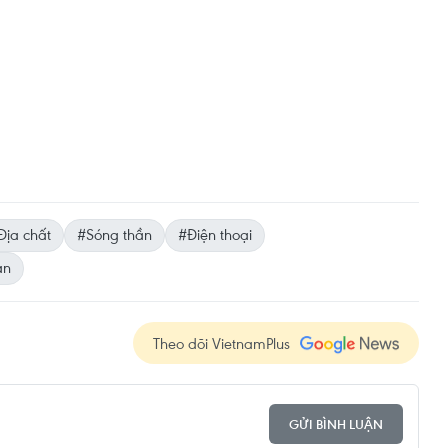
Địa chất
#Sóng thần
#Điện thoại
ản
Theo dõi VietnamPlus
GỬI BÌNH LUẬN