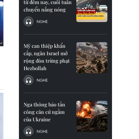
từ đêm nay, cuối tuần
chuyển nắng nóng
NGHE
Mỹ can thiệp khẩn
cấp, ngăn Israel mở
rộng đòn trừng phạt
Hezbollah
NGHE
Nga thông báo tấn
công căn cứ ngầm
của Ukraine
NGHE