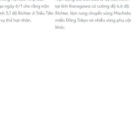
ga ngày 6/1 cho rằng trận
tại tỉnh Kanagawa có cường độ 4,6 độ
 5,1 độ Richter ở Triều Tiên
Richter, làm rung chuyển vùng Machida
 vụ thử hạt nhân.
miền Đông Tokyo và nhiều vùng phụ cậ
khác.