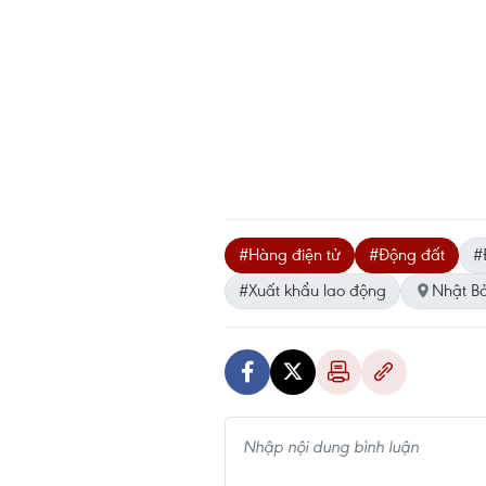
#Hàng điện tử
#Động đất
#
#Xuất khẩu lao động
Nhật B