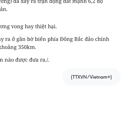
ương) đã xảy ra trận động đất mạnh 6,2 độ
ản.
ơng vong hay thiệt hại.
ảy ra ở gần bờ biển phía Đông Bắc đảo chính
 khoảng 350km.
n nào được đưa ra./.
(TTXVN/Vietnam+)