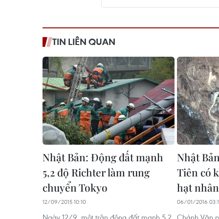
TIN LIÊN QUAN
Nhật Bản: Động đất mạnh
Nhật Bản
5,2 độ Richter làm rung
Tiên có k
chuyển Tokyo
hạt nhân
12/09/2015 10:10
06/01/2016 03:
Ngày 12/9, một trận động đất mạnh 5,2
Chánh Văn p