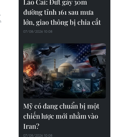
Lào Cai: Đứt gãy 30m
đường tỉnh 161 sau mưa
,
lớn, giao thông bị chia cắt
n
07/08/2026 10:08
Mỹ có đang chuẩn bị một
chiến lược mới nhằm vào
Iran?
07/08/2026 10:08