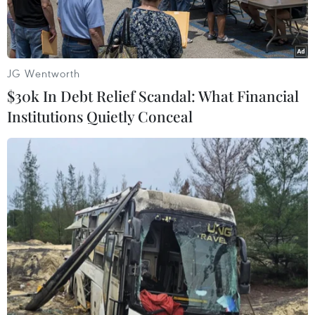
JG Wentworth
$30k In Debt Relief Scandal: What Financial
Institutions Quietly Conceal
"Mặt trời nhân tạo" HL-2M Tokamak được lắp đặt ở Thành Đô,
tỉnh Tứ Xuyên (Trung Quốc). (Ảnh: AFP/TTXVN)
Theo Tân Hoa Xã, lò phản ứng Tokamak siêu
dẫn tiên tiến thử nghiệm (EAST), được Trung
Quốc gọi là “mặt trời nhân tạo," đã đạt mốc giữ