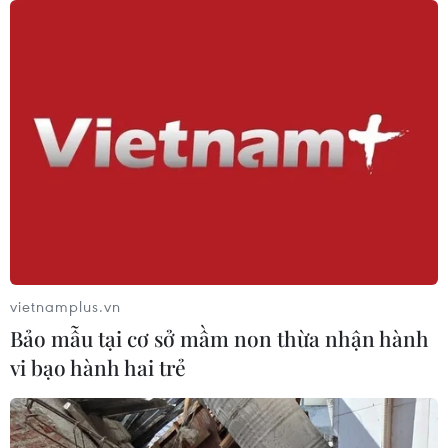
TIN CÙNG CHUYÊN MỤC
vietnamplus.vn
Bảo mẫu tại cơ sở mầm non thừa nhận hành
Chưa có bằng chứng truyền máu trẻ
vi bạo hành hai trẻ
giúp chống lão hóa
06/08/2026 23:16