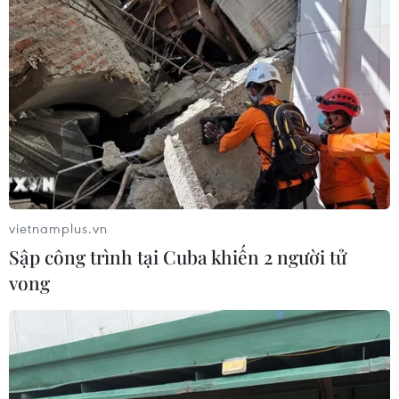
Chó "không gây dị ứng" - bước tiến
mới của công nghệ chỉnh sửa gene
06/08/2026 13:42
Anh thúc đẩy sử dụng robot trong
phẫu thuật nội soi
03/08/2026 10:34
vietnamplus.vn
Sập công trình tại Cuba khiến 2 người tử
Châu Phi khẳng định vị thế
vong
tự chủ công nghệ trong không gian
vũ trụ
03/08/2026 09:32