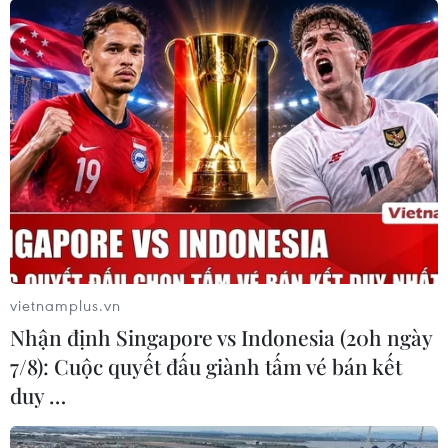
Trung Quốc chế tạo 'Mặt Trời
nhân tạo' nóng hơn Mặt Trời thật
13/03/2019 04:17
Mặt Trời nhân tạo Tokamak HL-2M của Trung Quốc có
thể đạt được nhiệt độ trên 100 triệu độ C, nóng hơn
khoảng 7 lần so với nhiệt độ của Mặt Trời thật.
vietnamplus.vn
Nhận định Singapore vs Indonesia (20h ngày
7/8): Cuộc quyết đấu giành tấm vé bán kết
duy …