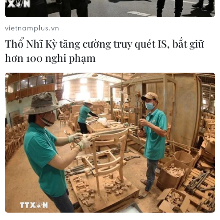
vietnamplus.vn
TIN LIÊN QUAN
Thổ Nhĩ Kỳ tăng cường truy quét IS, bắt giữ
hơn 100 nghi phạm
Nga lên kế hoạch soi sáng Trái đất bằng
một Mặt trời nhân tạo