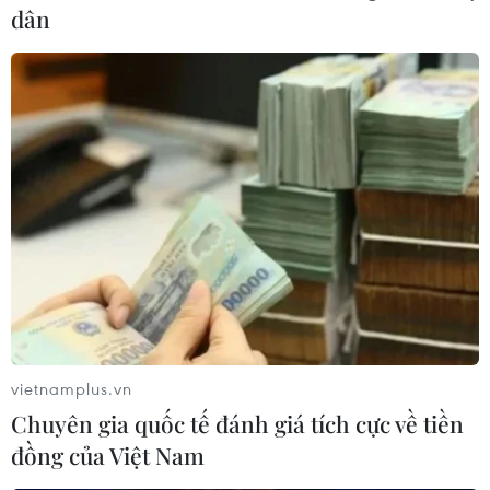
dân
Đức thử nghiệm "Mặt Trời nhân
tạo lớn nhất thế giới"
27/03/2017 23:00
Các nhà khoa học Đức vừa khởi động "Mặt Trời nhân
tạo lớn nhất thế giới" với hy vọng nguồn ánh sáng
cường độ cao này có thể được sử dụng để tạo ra nhiên
liệu hydro thân thiện với môi trường.
vietnamplus.vn
Chuyên gia quốc tế đánh giá tích cực về tiền
đồng của Việt Nam