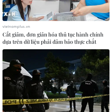
vietnamplus.vn
Cắt giảm, đơn giản hóa thủ tục hành chính
dựa trên dữ liệu phải đảm bảo thực chất
#mặt trời nhân tạo
#HL-2M Tokamak
#năng lượng sạch
#nhà máy điện nhiệt
Trung Quốc
Theo dõi VietnamPlus