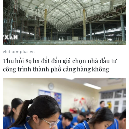
Thành phố Hồ Chí Minh vào Top 100
hệ sinh thái khởi nghiệp toàn cầu
19/05/2026 14:00
Xem thêm
vietnamplus.vn
Thu hồi 89 ha đất đấu giá chọn nhà đầu tư
công trình thành phố cảng hàng không
CƠ QUAN CHỦ QUẢN: THÔNG TẤN XÃ VIỆT NAM
Tổng Biên tập: TRẦN TIẾN DUẨN
Phó Tổng Biên tập: NGUYỄN THỊ TÁM, KHÚC THANH
THỦY