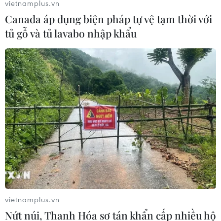
vietnamplus.vn
02/03/2016 04:59
Canada áp dụng biện pháp tự vệ tạm thời với
Ngôi sao sáng nhất trong trời đêm có tên Sirius, còn
tủ gỗ và tủ lavabo nhập khẩu
được biết tới với biệt danh "sao chó" hay Alpha Canis
Majoris.
vietnamplus.vn
Nứt núi, Thanh Hóa sơ tán khẩn cấp nhiều hộ