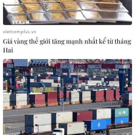
vietnamplus.vn
Giá vàng thế giới tăng mạnh nhất kể từ tháng
Hai
Cơ sở dự trữ dầu thô ở California, Mỹ. (Nguồn: AFP/TTXVN)
Trong phiên giao dịch 26/2, giá dầu thế giới
xuống mức thấp nhất trong hai tháng, khi dự
trữ nhiên liệu của Mỹ bất ngờ tăng, báo hiệu