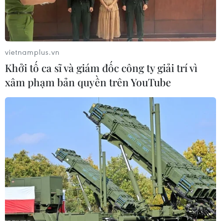
vietnamplus.vn
Khởi tố ca sĩ và giám đốc công ty giải trí vì
xâm phạm bản quyền trên YouTube
Giá dầu thế giới tăng trở lại do sự cố
đường ống tại biển Caspi
18/02/2025 01:07
Trong phiên giao dịch ngày 17/2, giá dầu Brent Biển Bắc