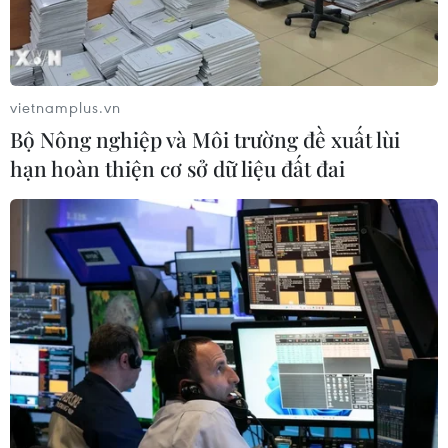
HSBC: Việt Nam bước vào giai đoạn
thu hút FDI chất lượng cao
vietnamplus.vn
04/08/2026 07:52
Bộ Nông nghiệp và Môi trường đề xuất lùi
hạn hoàn thiện cơ sở dữ liệu đất đai
Xem thêm
CƠ QUAN CHỦ QUẢN: THÔNG TẤN XÃ VIỆT NAM
Tổng Biên tập: TRẦN TIẾN DUẨN
Phó Tổng Biên tập: NGUYỄN THỊ TÁM, KHÚC THANH