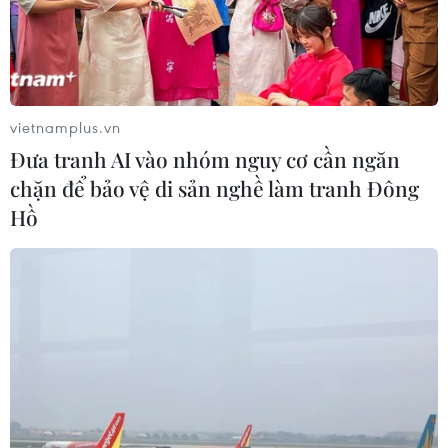
06/08/2026 00:26
Giá vàng thế giới tăng mạnh nhất kể
từ tháng Hai
vietnamplus.vn
06/08/2026 00:26
Đưa tranh AI vào nhóm nguy cơ cần ngăn
chặn để bảo vệ di sản nghề làm tranh Đông
Hồ
Đưa gốm sứ Bình Dương vào mạng
lưới thủ công sáng tạo thế giới
05/08/2026 11:53
Xuất khẩu gạo Thái Lan giảm gần
19% trong nửa đầu năm 2026
05/08/2026 11:36