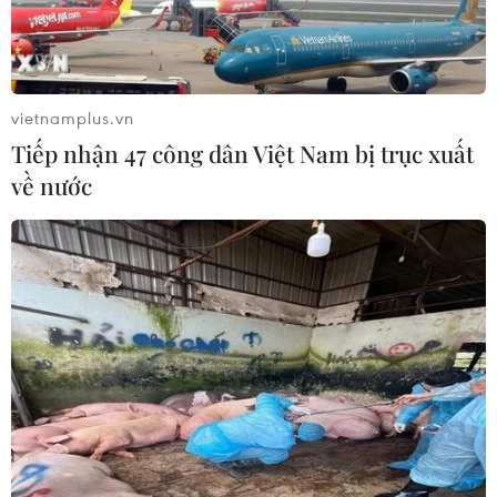
Trung Quốc sẽ đáp trả các biện pháp
hạn chế của Mỹ
vietnamplus.vn
05/08/2026 11:01
Tiếp nhận 47 công dân Việt Nam bị trục xuất
về nước
Phê duyệt Điều chỉnh Quy hoạch
chung Khu kinh tế Vũng Áng đến
năm 2050
05/08/2026 10:07
Nghị quyết 10-NQ/TW: FDI tiếp tục
là điểm sáng trong bức tranh kinh tế
Việt Nam
05/08/2026 09:08