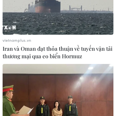
vietnamplus.vn
Iran và Oman đạt thỏa thuận về tuyến vận tải
thương mại qua eo biển Hormuz
Mỹ hoãn thuế quan giúp giá dầu dứt chuỗi
giảm ba tuần liên tiếp
14/02/2025 08:22
Giá dầu Brent kỳ hạn tăng 23 xu Mỹ (tương đương
0,3%) lên 75,25 USD/thùng vào đầu giờ chiều, trong khi
giá dầu thô ngọt nhẹ Mỹ (WTI) tăng 16 xu Mỹ (0,2%) lên
71,45 USD/thùng.