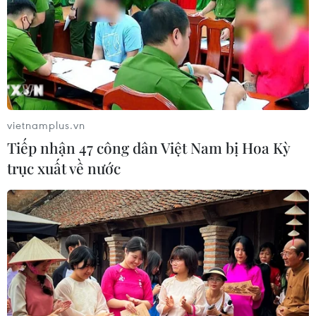
vietnamplus.vn
Tiếp nhận 47 công dân Việt Nam bị Hoa Kỳ
trục xuất về nước
TIN CÙNG CHUYÊN MỤC
Giá dầu thô biến động nhẹ khi triển
vọng đàm phán Trung Đông vẫn khó
đoán