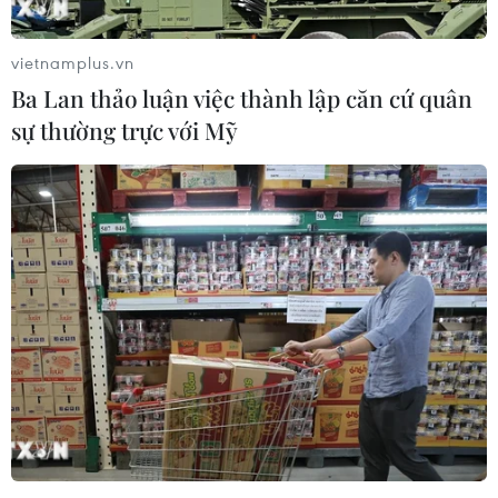
tăng 48 xu Mỹ lên 75,22 USD/thùng; giá dầu thô ngọt
nhẹ WTI của Mỹ tăng 65 xu Mỹ lên 71,39 USD/thùng.
vietnamplus.vn
Ba Lan thảo luận việc thành lập căn cứ quân
sự thường trực với Mỹ