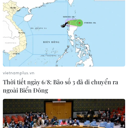
#giá dầu
#dự trữ nhiên liệu
#dầu mỏ
Theo dõi VietnamPlus
vietnamplus.vn
Thời tiết ngày 6/8: Bão số 3 đã di chuyển ra
TIN LIÊN QUAN
ngoài Biển Đông