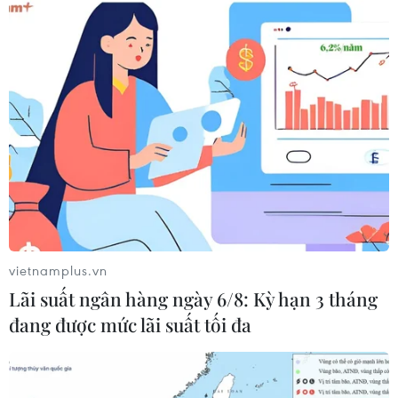
đầu tiên sau 4 tuần giảm.
(TTXVN/Vietnam+)
vietnamplus.vn
Lãi suất ngân hàng ngày 6/8: Kỳ hạn 3 tháng
đang được mức lãi suất tối đa