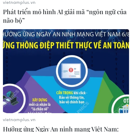
vietnamplus.vn
Nghị quyết 10-NQ/TW: Kiến tạo hệ
Phát triển mô hình AI giải mã “ngôn ngữ của
sinh thái đầu tư hấp dẫn doanh
não bộ”
nghiệp FDI
05/08/2026 03:59
Thành phố Hồ Chí Minh siết kiểm
soát chặt chẽ thực phẩm tại các chợ
đầu mối
05/08/2026 02:50
Giá vàng trong nước tăng nhẹ, SJC
lên ngưỡng 141 triệu đồng mỗi lượng
05/08/2026 02:25
vietnamplus.vn
Hưởng ứng Ngày An ninh mạng Việt Nam: