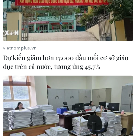
04/08/2026 12:05
Gián đoạn nguồn cung LNG, Bỉ tăng
phụ thuộc vào Nga
04/08/2026 09:52
vietnamplus.vn
Dự kiến giảm hơn 17.000 đầu mối cơ sở giáo
dục trên cả nước, tương ứng 45,7%
Nhiều chỉ số kinh tế của Đà Nẵng
tăng trưởng tích cực trong tháng 7
04/08/2026 08:18
Xuất khẩu dầu thô của Mỹ xuống
mức thấp nhất 8 tháng
04/08/2026 08:06