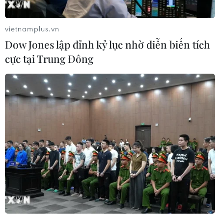
THỦY
vietnamplus.vn
Sở hữu trí tuệ
Quy định sử dụng
Dow Jones lập đỉnh kỷ lục nhờ diễn biến tích
RSS
Hỗ trợ
cực tại Trung Đông
Ngôn ngữ
TTXVN
Dịch vụ tin
Quảng cáo
Liên hệ
Giấy phép số: 1374/GP-BTTTT do Bộ Thông tin và Truyền thông
cấp ngày 11/9/2008.
Quảng cáo: Phó TBT Nguyễn Thị Tám: 093.5958688, Email:
tamvna@gmail.com
Điện thoại: (024) 39411349 - (024) 39411348, Fax: (024)
39411348