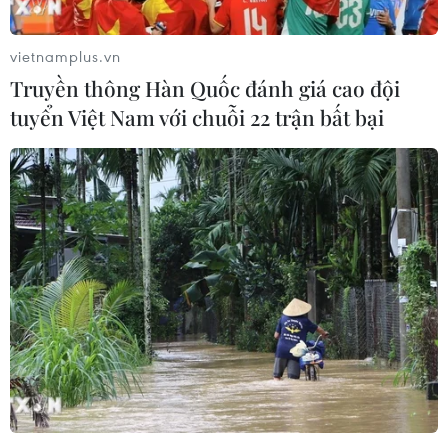
vietnamplus.vn
Truyền thông Hàn Quốc đánh giá cao đội
tuyển Việt Nam với chuỗi 22 trận bất bại
Thủ tướng Đức kêu gọi Nga tham gia hội
nghị hòa bình về xung đột tại Ukraine
09/09/2024 00:50
Thủ tướng Đức kêu gọi tăng cường nỗ lực để giải quyết
xung đột tại Ukraine, đồng thời cho biết ông và người
đồng cấp Volodymyr Zelensky cùng chia sẻ quan điểm
Nga nên tham gia hội nghị hòa bình này.