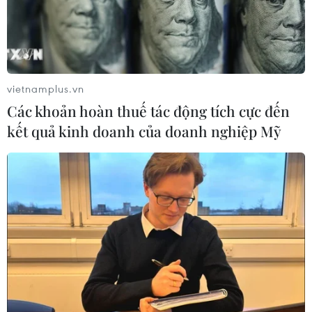
vietnamplus.vn
Các khoản hoàn thuế tác động tích cực đến
kết quả kinh doanh của doanh nghiệp Mỹ
TIN CÙNG CHUYÊN MỤC
Mỹ đánh giá thỏa thuận hòa bình
Armenia-Azerbaijan và sáng kiến
TRIPP
09/08/2026 06:56