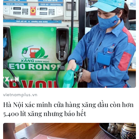
vietnamplus.vn
Hà Nội xác minh cửa hàng xăng dầu còn hơn
#Người dân Ukraine
#Viện trợ
Đức
Ukraine
5.400 lít xăng nhưng báo hết