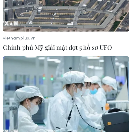
Nhiều chuyến bay tại Đức chuyển
hướng do vật thể bay gần đường
băng
05/08/2026 10:54
vietnamplus.vn
Chính phủ Mỹ giải mật đợt 5 hồ sơ UFO
Dự luật trừng phạt Nga của
Mỹ có thể khiến châu Âu chịu tác
động ngược
05/08/2026 04:58
EU tuyên bố vượt qua “phép thử” an
ninh biên giới sau khủng hoảng
Ceuta
05/08/2026 00:37