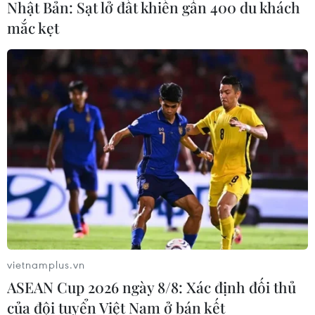
Nhật Bản: Sạt lở đất khiến gần 400 du khách
ung thư gan di căn
mắc kẹt
07/08/2026 04:05
Nga thoái vốn nhà nước khỏi Sân bay
Quốc tế Sheremetyevo
07/08/2026 00:22
Nga thông báo tấn công căn
cứ ngầm của Ukraine
06/08/2026 16:21
vietnamplus.vn
ASEAN Cup 2026 ngày 8/8: Xác định đối thủ
Tây Ban Nha: 100 người thiệt mạng
của đội tuyển Việt Nam ở bán kết