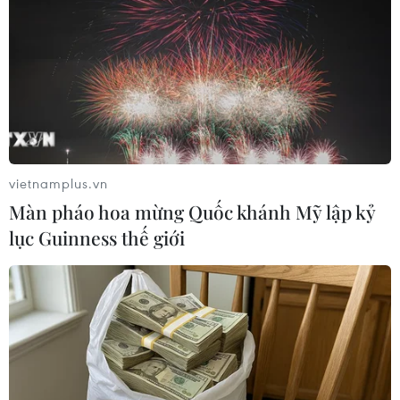
huy tại mặt trận Ukraine
TIN LIÊN QUAN
vietnamplus.vn
Màn pháo hoa mừng Quốc khánh Mỹ lập kỷ
lục Guinness thế giới