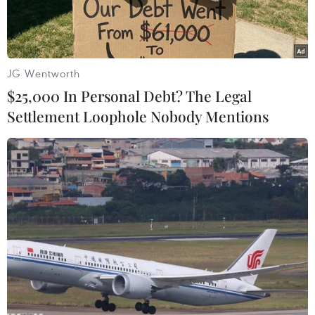
JG Wentworth
$25,000 In Personal Debt? The Legal
Settlement Loophole Nobody Mentions
Ngôi nhà bị phá hủy do xung đột tại Kramatorsk, Ukraine, ngày
14/6/2023. (Ảnh: AFP/TTXVN)
Theo phóng viên TTXVN tại Berlin, Ngoại
trưởng Đức Annalena Baerbock cho biết nước
này sẽ cam kết viện trợ thêm cho Ukraine 100