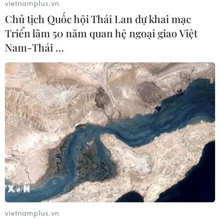
vietnamplus.vn
Chủ tịch Quốc hội Thái Lan dự khai mạc
Triển lãm 50 năm quan hệ ngoại giao Việt
Nam-Thái …
Lãnh đạo Triều Tiên trở về nước sau hội
nghị thượng đỉnh với Hàn Quốc
27/04/2018 14:47
Hình ảnh phát sóng trực tiếp trên truyền hình cho thấy
nhà lãnh đạo Triều Tiên hạ kính xe ôtô, vẫy chào phái
đoàn nước chủ nhà Hàn Quốc tại khu vực phi quân sự.
vietnamplus.vn