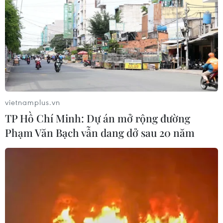
vietnamplus.vn
TP Hồ Chí Minh: Dự án mở rộng đường
Phạm Văn Bạch vẫn dang dở sau 20 năm
Phản ứng của Việt Nam về Hội nghị
thượng đỉnh liên Triều
27/04/2018 12:29
Người Phát ngôn Bộ Ngoại giao Lê Thị Thu Hằng cho
biết Việt Nam đánh giá cao những nỗ lực của Hàn