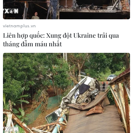
vietnamplus.vn
Liên hợp quốc: Xung đột Ukraine trải qua
tháng đẫm máu nhất
TIN CÙNG CHUYÊN MỤC
Hàn Quốc tăng cường giải pháp
ngăn chặn đánh bạc trực tuyến trong
quân đội
06/08/2026 04:52