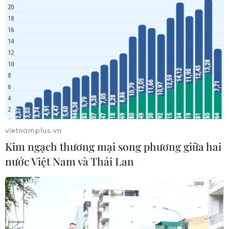
#an ninh nghệ an
#thời sự
#thời sự hôm nay
#bản tin thời sự
#tội phạm
#truy nã
#tội phạm hình sự
#hình sự
#công an
#vụ án
#phạm pháp
#pháp luật
#pháp đình
#xã hội
#an ninh xã hội
#chính trị
#VietnamPlus
#Vietnam
#Plus
Đức
Triều Tiên
vietnamplus.vn
Theo dõi VietnamPlus
Kim ngạch thương mại song phương giữa hai
nước Việt Nam và Thái Lan
TIN LIÊN QUAN