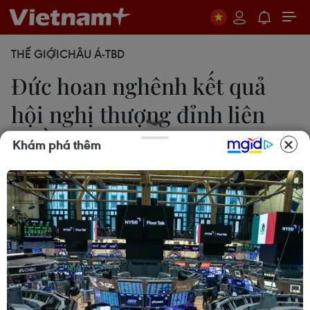
THẾ GIỚI
CHÂU Á-TBD
Đức hoan nghênh kết quả
hội nghị thượng đỉnh liên
Triều
Khám phá thêm
27/04/2018 22:58
Đức đã bày tỏ hoan nghênh hội nghị thượng đỉnh
liên Triều mang tính lịch sử, coi đây là một bước
tiến quan trọng và đúng đắn mang lại hòa bình và
ổn định trên Bán đảo Triều Tiên.