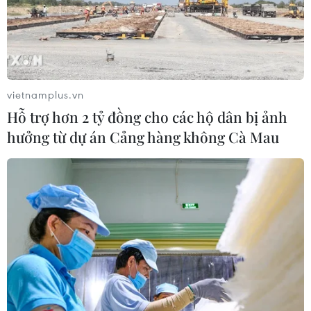
03/08/2026 10:14
Triều Tiên quan ngại các hoạt động
quân sự của Mỹ, Nhật Bản và NATO
vietnamplus.vn
03/08/2026 08:42
Hỗ trợ hơn 2 tỷ đồng cho các hộ dân bị ảnh
hưởng từ dự án Cảng hàng không Cà Mau
Hàn Quốc lần đầu thử nghiệm rà phá
thủy lôi ứng dụng AI
03/08/2026 07:22
Tàu chiến Hàn Quốc giành danh
hiệu 'Top Gun trên biển' tại RIMPAC
sau 16 năm