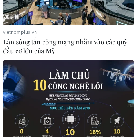
vietnamplus.vn
Làn sóng tấn công mạng nhằm vào các quỹ
đầu cơ lớn của Mỹ
Tổng thống Hàn Quốc Moon Jae-in (phải) và Nhà lãnh đạo
Triều Tiên Kim Jong-un (trái) nhất trí hướng tới một giải pháp
hòa bình bền vững tại Hội nghị thượng đỉnh liên Triều ở làng
đình chiến Panmunjom ngày 27/4. (Nguồn: YONHAP/TTXVN)
Ngày 27/4, Đức đã bày tỏ hoan nghênh hội nghị
thượng đỉnh liên Triều mang tính lịch sử, coi