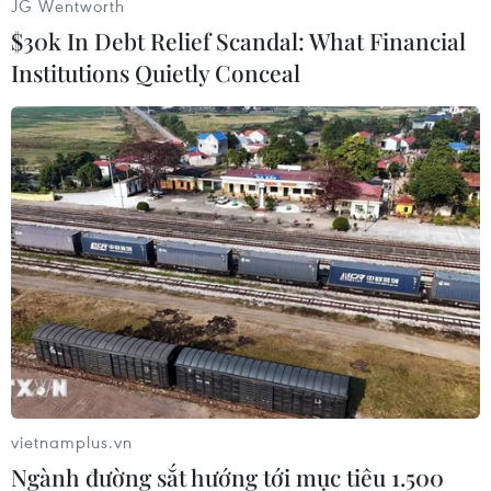
JG Wentworth
$30k In Debt Relief Scandal: What Financial
(TTXVN)
Institutions Quietly Conceal
vietnamplus.vn
#EU
#EC
#FTA
#Đàm phán
#Thỏa thuận
Ngành đường sắt hướng tới mục tiêu 1.500
Mỹ