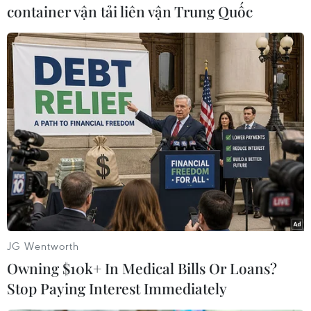
container vận tải liên vận Trung Quốc
Theo dõi VietnamPlus
TIN CÙNG CHUYÊN MỤC
Chứng khoán tuần tới: VN-Index có
vượt được vùng 1.800 điểm?
JG Wentworth
09/08/2026 10:42
Owning $10k+ In Medical Bills Or Loans?
Stop Paying Interest Immediately
Tổ chức tín dụng nước ngoài được