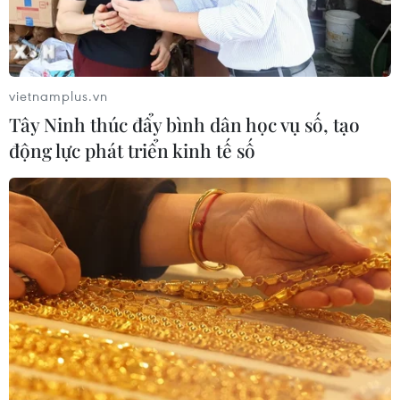
Giá dầu tăng khi nhà đầu tư thận
trọng trước tình hình Trung Đông
06/08/2026 09:03
vietnamplus.vn
Tây Ninh thúc đẩy bình dân học vụ số, tạo
Giá vàng tăng phiên thứ tư liên tiếp,
động lực phát triển kinh tế số
chạm mức cao nhất trong 7 tuần
06/08/2026 08:36
Xem thêm