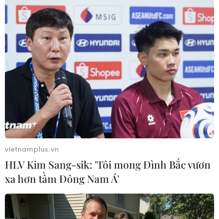
2025, dẫn đầu ngành thép và
doanh nghiệp tư nhân tại Việt
Nam.
(Vietnam+)
vietnamplus.vn
HLV Kim Sang-sik: 'Tôi mong Đình Bắc vươn
xa hơn tầm Đông Nam Á'