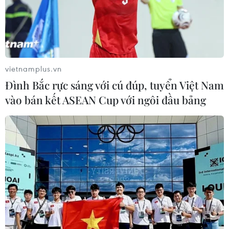
Người tiêu dùng có thể khám phá dòng máy lọc nước
Funiki của Tập đoàn Hòa Phát với thiết kế đẹp, công
nghệ lọc RO đa tầng và màu sắc đa dạng phù hợp mọi
không gian sống hiện đại.
vietnamplus.vn
Đình Bắc rực sáng với cú đúp, tuyển Việt Nam
vào bán kết ASEAN Cup với ngôi đầu bảng