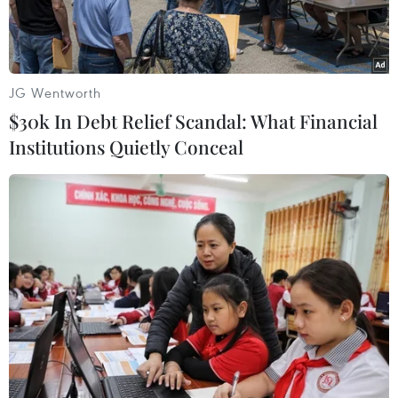
JG Wentworth
$30k In Debt Relief Scandal: What Financial
Institutions Quietly Conceal
Dây truyền đóng gói tự động trứng gá Hòa Phát. (Ảnh:
Vietnam+)
Sau 7 tháng năm 2025, Tập đoàn Hòa Phát ghi
nhận mức tăng trưởng lợi nhuận 135% trong
lĩnh vực chăn nuôi gia cầm so với cùng kỳ năm
ngoái. Kết quả này là nhờ giá trứng tăng mạnh