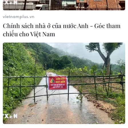
chấp nhận phục vụ xuất khẩu mít,
sầu riêng
vietnamplus.vn
07/08/2026 10:27
Chính sách nhà ở của nước Anh - Góc tham
chiếu cho Việt Nam
Giá dầu tăng trước những lo ngại về
kế hoạch mở lại Eo biển Hormuz
07/08/2026 08:58
Nhà đầu tư Anh đề xuất siêu dự án Tổ
hợp cảng biển 18 tỷ USD tại Quảng
Ninh
07/08/2026 08:33
Canh tác biển - động lực mới cho