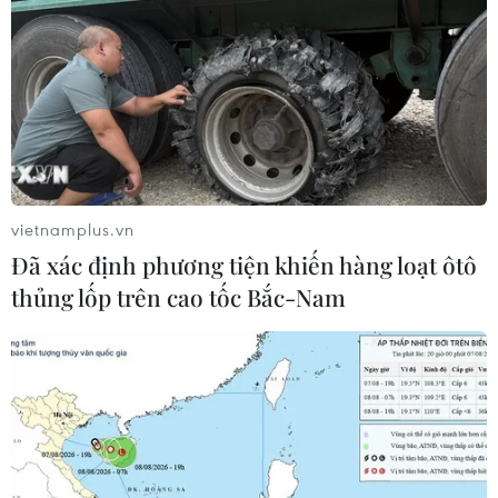
vietnamplus.vn
Đã xác định phương tiện khiến hàng loạt ôtô
thủng lốp trên cao tốc Bắc-Nam
TIN CÙNG CHUYÊN MỤC