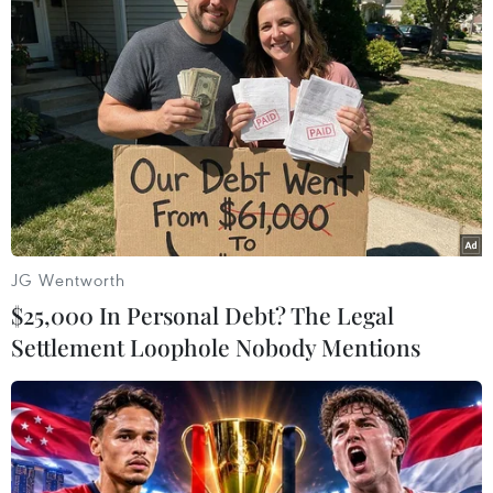
#Hòa Phát
#gia cầm
#trứng gà
#lợi nhuận
#thị trường chăn nuôi
#sản lượng trứng
#phát triển thị trường
Theo dõi VietnamPlus
JG Wentworth
$25,000 In Personal Debt? The Legal
Settlement Loophole Nobody Mentions
TIN LIÊN QUAN