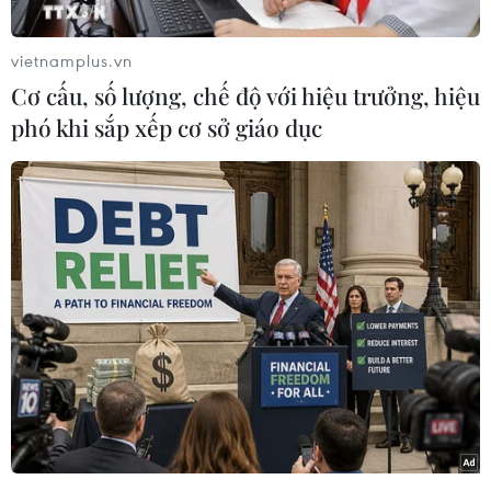
trong bối cảnh nguồn cung giảm. Sản lượng duy
trì ổn định gần 1 triệu quả mỗi ngày, tương
vietnamplus.vn
đương công suất cao nhất trong năm 2024.
Cơ cấu, số lượng, chế độ với hiệu trưởng, hiệu
Việc nhập khẩu trứng từ các thị trường quen
phó khi sắp xếp cơ sở giáo dục
thuộc như Thái Lan và Campuchia bị gián đoạn
do điều chỉnh chính sách thương mại và chi phí
logistics tăng cao. Bên cạnh đó, các tháng đầu
năm giá trứng thấp kỷ lục khiến nhiều hộ chăn
nuôi nhỏ lẻ cắt lỗ giảm đàn, dẫn đến nguồn
cung giảm, trong khi nhu cầu tiêu dùng trong
nước phục hồi nhanh, đẩy giá trứng lên mức
cao trong những ngày gần đây.
Giữa thị trường biến động, gia cầm Hòa Phát
vẫn giữ sản lượng ổn định nhờ hệ thống chăn
nuôi khép kín và kiểm soát chặt chẽ các yếu tố