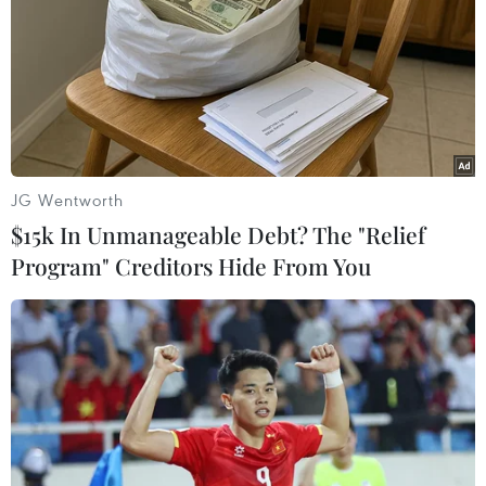
JG Wentworth
$15k In Unmanageable Debt? The "Relief
Program" Creditors Hide From You
Tập đoàn Hòa Phát ra mắt bộ sưu tập máy
lọc nước Funiki mới
08/08/2025 08:58