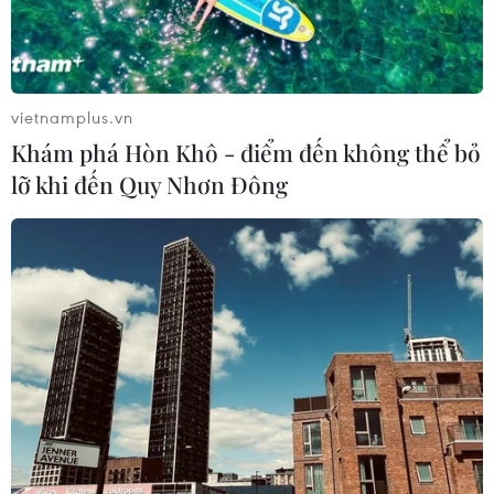
Thuế polysilicon: Doanh nghiệp Hàn
Quốc tại Mỹ có lợi thế
07/08/2026 12:17
vietnamplus.vn
Khám phá Hòn Khô - điểm đến không thể bỏ
Tầm nhìn bán dẫn của Malaysia: Đi
lỡ khi đến Quy Nhơn Đông
từ thế mạnh sẵn có lên nấc thang giá
trị cao
07/08/2026 11:51
Đồng Nai cần chuyển dịch thu hút
đầu tư sang tổ chức chuỗi giá trị
07/08/2026 11:18
Có 50 cơ sở kiểm nghiệm được GACC