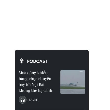
PODCAST
Mưa dông khiến
hàng chục chuyến
bay tới Nội Bài
không thể hạ cánh
NGHE