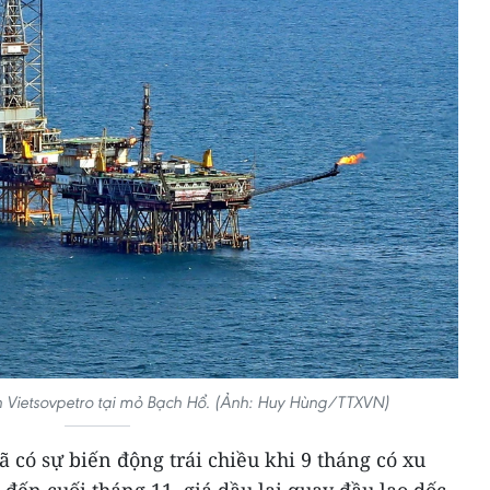
 Vietsovpetro tại mỏ Bạch Hổ. (Ảnh: Huy Hùng/TTXVN)
ã có sự biến động trái chiều khi 9 tháng có xu
ến cuối tháng 11, giá dầu lại quay đầu lao dốc