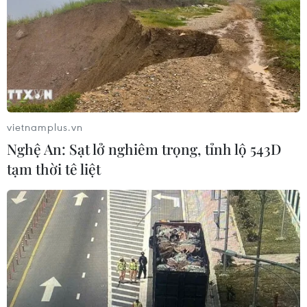
vietnamplus.vn
Nghệ An: Sạt lở nghiêm trọng, tỉnh lộ 543D
tạm thời tê liệt