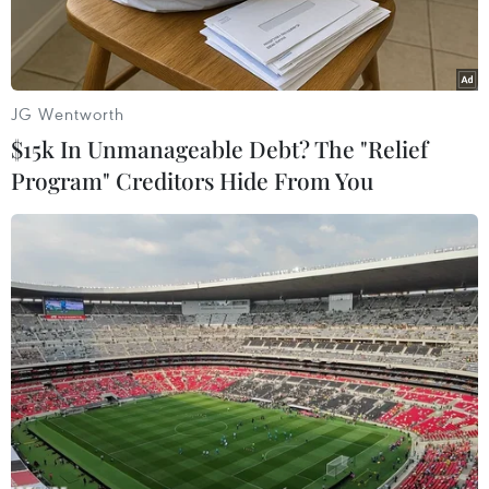
JG Wentworth
$15k In Unmanageable Debt? The "Relief
Program" Creditors Hide From You
Giao dịch vàng tại doanh nghiệp. (Ảnh: Vietnam+)
Mở cửa phiên đầu tuần sáng nay (21/3), giá
vàng SJC trong nước được một số doanh nghiệp
điều chỉnh giảm nhẹ trong khi giá thế giới tăng.