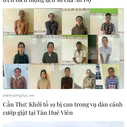
Chuyên gia quốc tế đánh giá tích cực
về tiền đồng của Việt Nam
07/08/2026 12:46
Phép thử sức chống chịu của kinh tế
ASEAN
07/08/2026 12:35
Thuế polysilicon: Doanh nghiệp Hàn
Quốc tại Mỹ có lợi thế
vietnamplus.vn
07/08/2026 12:17
Cần Thơ: Khởi tố 19 bị can trong vụ dàn cảnh
cướp giật tại Tân Huê Viên
Tầm nhìn bán dẫn của Malaysia: Đi