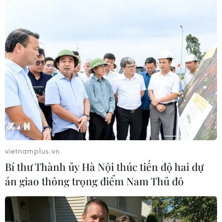
Trong khi đó, BIDV lại giảm 10 đồng, hiện ngân
hàng này đang giao dịch quanh mức 22.720-
23.000 đồng/USD./.
(Vietnam+)
vietnamplus.vn
Bí thư Thành ủy Hà Nội thúc tiến độ hai dự
án giao thông trọng điểm Nam Thủ đô