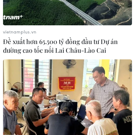
1.933,80 USD/ounce.
vietnamplus.vn
Đề xuất hơn 65.500 tỷ đồng đầu tư Dự án
đường cao tốc nối Lai Châu-Lào Cai
Giá vàng thế giới 'lao dốc' nhanh nhất
trong 4 tháng qua