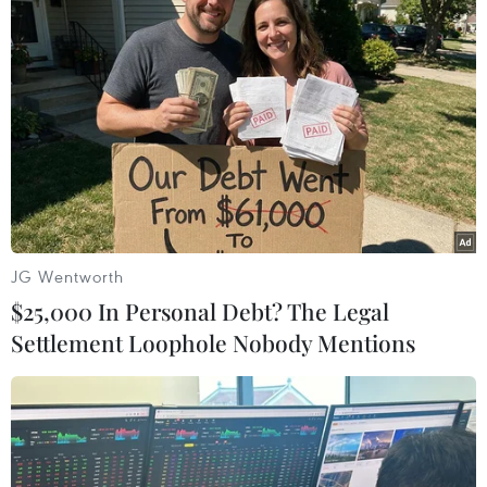
#Giá vàng
#tỷ giá trung tâm
#USD
#SJC
TP. Hà Nội
Tp. Hồ Chí Minh
Theo dõi VietnamPlus
JG Wentworth
$25,000 In Personal Debt? The Legal
Settlement Loophole Nobody Mentions
TIN LIÊN QUAN