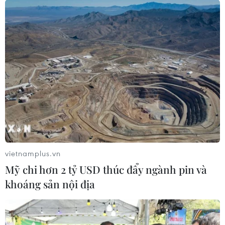
vietnamplus.vn
Mỹ chi hơn 2 tỷ USD thúc đẩy ngành pin và
khoáng sản nội địa