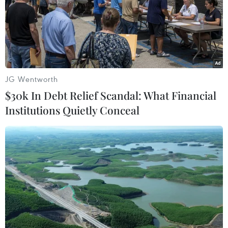
JG Wentworth
$30k In Debt Relief Scandal: What Financial
Institutions Quietly Conceal
Nhu cầu trú ẩn hạ nhiệt đẩy giá vàng châu
Á đi xuống trong chiều 18/3
18/03/2022 10:11
Giá vàng giao ngay giảm 0,4% xuống 1.935,59
USD/ounce, vào lúc 14h27 (giờ Việt Nam) chiều 18/3;
giá vàng Mỹ giao kỳ hạn cũng giảm 0,5% xuống